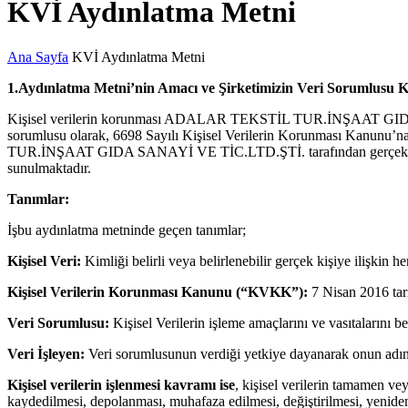
KVİ Aydınlatma Metni
Ana Sayfa
KVİ Aydınlatma Metni
1.Aydınlatma Metni’nin Amacı ve Şirketimizin Veri Sorumlusu
Kişisel verilerin korunması ADALAR TEKSTİL TUR.İNŞAAT GI
sorumlusu olarak, 6698 Sayılı Kişisel Verilerin Korunması Kanun
TUR.İNŞAAT GIDA SANAYİ VE TİC.LTD.ŞTİ. tarafından gerçekleştirilen k
sunulmaktadır.
Tanımlar:
İşbu aydınlatma metninde geçen tanımlar;
Kişisel Veri:
Kimliği belirli veya belirlenebilir gerçek kişiye ilişkin her
Kişisel Verilerin Korunması Kanunu (“KVKK”):
7 Nisan 2016 tar
Veri Sorumlusu:
Kişisel Verilerin işleme amaçlarını ve vasıtalarını 
Veri İşleyen:
Veri sorumlusunun verdiği yetkiye dayanarak onun adına K
Kişisel verilerin işlenmesi kavramı ise
, kişisel verilerin tamamen ve
kaydedilmesi, depolanması, muhafaza edilmesi, değiştirilmesi, yeniden 