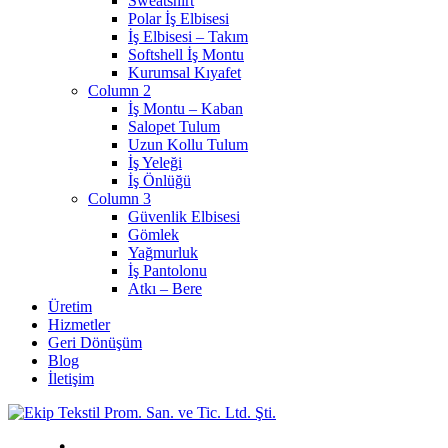
Sweatshirt
Polar İş Elbisesi
İş Elbisesi – Takım
Softshell İş Montu
Kurumsal Kıyafet
Column 2
İş Montu – Kaban
Salopet Tulum
Uzun Kollu Tulum
İş Yeleği
İş Önlüğü
Column 3
Güvenlik Elbisesi
Gömlek
Yağmurluk
İş Pantolonu
Atkı – Bere
Üretim
Hizmetler
Geri Dönüşüm
Blog
İletişim