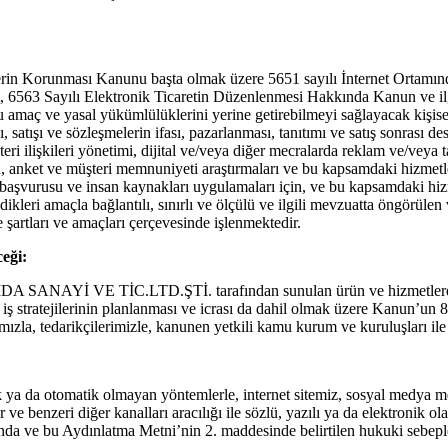
ilerin Korunması Kanunu başta olmak üzere 5651 sayılı İnternet Ortamı
 6563 Sayılı Elektronik Ticaretin Düzenlenmesi Hakkında Kanun ve ilgi
ç ve yasal yükümlülüklerini yerine getirebilmeyi sağlayacak kişisel ver
satışı ve sözleşmelerin ifası, pazarlanması, tanıtımı ve satış sonrası des
teri ilişkileri yönetimi, dijital ve/veya diğer mecralarda reklam ve/veya 
nin, anket ve müşteri memnuniyeti araştırmaları ve bu kapsamdaki hizmetle
i, iş başvurusu ve insan kaynakları uygulamaları için, ve bu kapsamdaki 
ndikleri amaçla bağlantılı, sınırlı ve ölçülü ve ilgili mevzuatta öngörül
 şartları ve amaçları çerçevesinde işlenmektedir.
ceği:
ANAYİ VE TİC.LTD.ŞTİ. tarafından sunulan ürün ve hizmetlerden ilgil
a iş stratejilerinin planlanması ve icrası da dahil olmak üzere Kanun’un 8.
ımızla, tedarikçilerimizle, kanunen yetkili kamu kurum ve kuruluşları ile 
atik ya da otomatik olmayan yöntemlerle, internet sitemiz, sosyal medya me
r ve benzeri diğer kanalları aracılığı ile sözlü, yazılı ya da elektronik 
mında ve bu Aydınlatma Metni’nin 2. maddesinde belirtilen hukuki sebepl