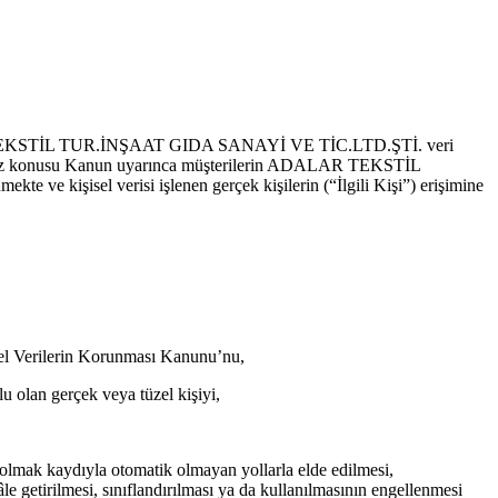
 TEKSTİL TUR.İNŞAAT GIDA SANAYİ VE TİC.LTD.ŞTİ. veri
e söz konusu Kanun uyarınca müşterilerin ADALAR TEKSTİL
ve kişisel verisi işlenen gerçek kişilerin (“İlgili Kişi”) erişimine
sel Verilerin Korunması Kanunu’nu,
u olan gerçek veya tüzel kişiyi,
ı olmak kaydıyla otomatik olmayan yollarla elde edilmesi,
e getirilmesi, sınıflandırılması ya da kullanılmasının engellenmesi