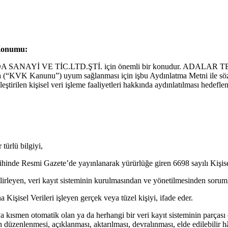
 Konumu:
DA SANAYİ VE TİC.LTD.ŞTİ. için önemli bir konudur. ADALAR
u’na (“KVK Kanunu”) uyum sağlanması için işbu Aydınlatma Metni il
işisel veri işleme faaliyetleri hakkında aydınlatılması hedeflenmekte 
 türlü bilgiyi,
ihinde Resmi Gazete’de yayınlanarak yürürlüğe giren 6698 sayılı Kişi
belirleyen, veri kayıt sisteminin kurulmasından ve yönetilmesinden soruml
işisel Verileri işleyen gerçek veya tüzel kişiyi, ifade eder.
ya kısmen otomatik olan ya da herhangi bir veri kayıt sisteminin parças
düzenlenmesi, açıklanması, aktarılması, devralınması, elde edilebilir hâl