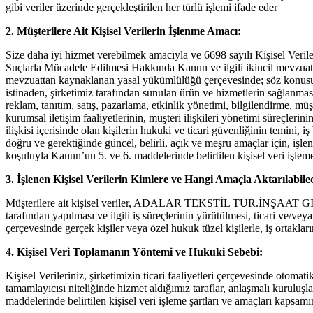
gibi veriler üzerinde gerçekleştirilen her türlü işlemi ifade eder
2. Müşterilere Ait Kişisel Verilerin İşlenme Amacı:
Size daha iyi hizmet verebilmek amacıyla ve 6698 sayılı Kişisel Ver
Suçlarla Mücadele Edilmesi Hakkında Kanun ve ilgili ikincil mevzuat,
mevzuattan kaynaklanan yasal yükümlülüğü çerçevesinde; söz konusu ama
istinaden, şirketimiz tarafından sunulan ürün ve hizmetlerin sağlanması, 
reklam, tanıtım, satış, pazarlama, etkinlik yönetimi, bilgilendirme, müş
kurumsal iletişim faaliyetlerinin, müşteri ilişkileri yönetimi süreçleri
ilişkisi içerisinde olan kişilerin hukuki ve ticari güvenliğinin temin
doğru ve gerektiğinde güncel, belirli, açık ve meşru amaçlar için, işle
koşuluyla Kanun’un 5. ve 6. maddelerinde belirtilen kişisel veri işleme
3. İşlenen Kişisel Verilerin Kimlere ve Hangi Amaçla Aktarılabile
Müşterilere ait kişisel veriler, ADALAR TEKSTİL TUR.İNŞAAT GIDA S
tarafından yapılması ve ilgili iş süreçlerinin yürütülmesi, ticari ve/vey
çerçevesinde gerçek kişiler veya özel hukuk tüzel kişilerle, iş ortaklar
4. Kişisel Veri Toplamanın Yöntemi ve Hukuki Sebebi:
Kişisel Verileriniz, şirketimizin ticari faaliyetleri çerçevesinde otom
tamamlayıcısı niteliğinde hizmet aldığımız taraflar, anlaşmalı kuruluşla
maddelerinde belirtilen kişisel veri işleme şartları ve amaçları kapsa