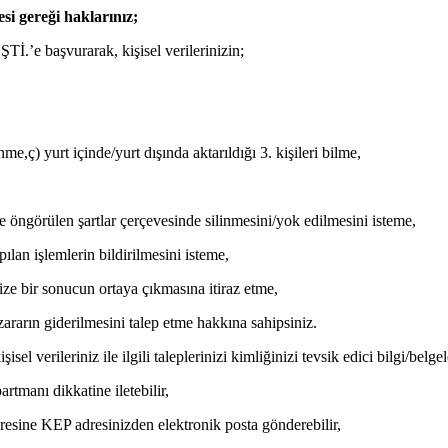
si gereği haklarınız;
aşvurarak, kişisel verilerinizin;
,ç) yurt içinde/yurt dışında aktarıldığı 3. kişileri bilme,
öngörülen şartlar çerçevesinde silinmesini/yok edilmesini isteme,
apılan işlemlerin bildirilmesini isteme,
ize bir sonucun ortaya çıkmasına itiraz etme,
ararın giderilmesini talep etme hakkına sahipsiniz.
verileriniz ile ilgili taleplerinizi kimliğinizi tevsik edici bilgi/belgele
rtmanı dikkatine iletebilir,
dresine KEP adresinizden elektronik posta gönderebilir,