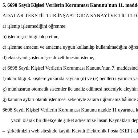
5. 6698 Sayılı Kişisel Verilerin Korunması Kanunu’nun 11. madde
ADALAR TEKSTİL TUR.İNŞAAT GIDA SANAYİ VE TİC.LTD.ŞTİ.’e b
a) işlenip işlenmediğini öğrenme,
b) işlenmişse bilgi talep etme,
c) işlenme amacını ve amacına uygun kullanılıp kullanılmadığını öğrenme
d) eksik/yanlış işlenmişse düzeltilmesini isteme,
e) 6698 Sayılı Kişisel Verilerin Korunması Kanunu’nun 7. maddesinde 
f) aktarıldığı 3. kişilere yukarıda sayılan (d) ve (e) bentleri uyarınca y
g) münhasıran otomatik sistemler ile analiz edilmesi nedeniyle aleyhin
ğ) kanuna aykırı olarak işlenmesi sebebiyle zarara uğramanız hâlinde z
6698 Sayılı Kişisel Verilerin Korunması Kanunu madde 11 uyarınca kişisel 
– yazılı olarak bir dilekçe ile şirket adresimize İnsan Kaynakları depa
– şirketimizin web sitesinde kayıtlı Kayıtlı Elektronik Posta (KEP) a