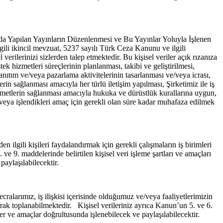
nda Yapılan Yayınların Düzenlenmesi ve Bu Yayınlar Yoluyla İşlenen
li ikincil mevzuat, 5237 sayılı Türk Ceza Kanunu ve ilgili
ilerinizi sizlerden talep etmektedir. Bu kişisel veriler açık rızanıza
tek hizmetleri süreçlerinin planlanması, takibi ve geliştirilmesi,
tanıtım ve/veya pazarlama aktivitelerinin tasarlanması ve/veya icrası,
rin sağlanması amacıyla her türlü iletişim yapılması, Şirketimiz ile iş
hizmetlerin sağlanması amacıyla hukuka ve dürüstlük kurallarına uygun,
en veya işlendikleri amaç için gerekli olan süre kadar muhafaza edilmek
i kişileri faydalandırmak için gerekli çalışmaların iş birimleri
 ve 9. maddelerinde belirtilen kişisel veri işleme şartları ve amaçları
paylaşılabilecektir.
cralarımız, iş ilişkisi içerisinde olduğumuz ve/veya faaliyetlerimizin
olarak toplanabilmektedir. Kişisel verileriniz ayrıca Kanun’un 5. ve 6.
er ve amaçlar doğrultusunda işlenebilecek ve paylaşılabilecektir.