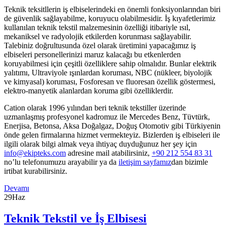
Teknik teksitllerin iş elbiselerindeki en önemli fonksiyonlarından biri
de güvenlik sağlayabilme, koruyucu olabilmesidir. İş kıyafetlerimiz
kullanılan teknik tekstil malzemesinin özelliği itibariyle ısıl,
mekaniksel ve radyolojik etkilerden korunması sağlayabilir.
Talebiniz doğrultusunda özel olarak üretimini yapacağımız iş
elbiseleri personellerinizi maruz kalacağı bu etkenlerden
koruyabilmesi için çeşitli özelliklere sahip olmalıdır. Bunlar elektrik
yalıtımı, Ultraviyole ışınlardan koruması, NBC (nükleer, biyolojik
ve kimyasal) koruması, Fosforesan ve fluoresan özellik göstermesi,
elektro-manyetik alanlardan koruma gibi özelliklerdir.
Cation olarak 1996 yılından beri teknik tekstiller üzerinde
uzmanlaşmış profesyonel kadromuz ile Mercedes Benz, Tüvtürk,
Enerjisa, Betonsa, Aksa Doğalgaz, Doğuş Otomotiv gibi Türkiyenin
önde gelen firmalarına hizmet vermekteyiz. Bizlerden iş elbiseleri ile
ilgili olarak bilgi almak veya ihtiyaç duyduğunuz her şey için
info@ekipteks.com
adresine mail atabilirsiniz,
+90 212 554 83 31
no’lu telefonumuzu arayabilir ya da
iletişim sayfamız
dan bizimle
irtibat kurabilirsiniz.
Devamı
29
Haz
Teknik Tekstil ve İş Elbisesi