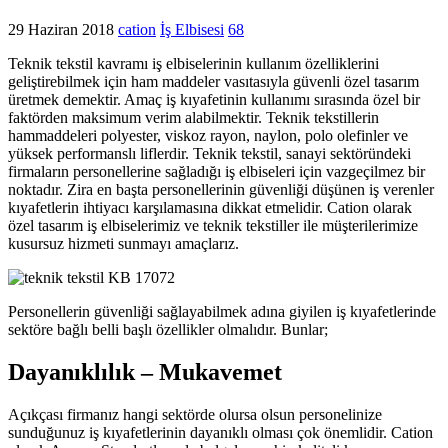
29 Haziran 2018
cation
İş Elbisesi
68
Teknik tekstil kavramı iş elbiselerinin kullanım özelliklerini
geliştirebilmek için ham maddeler vasıtasıyla güvenli özel tasarım
üretmek demektir. Amaç iş kıyafetinin kullanımı sırasında özel bir
faktörden maksimum verim alabilmektir. Teknik tekstillerin
hammaddeleri polyester, viskoz rayon, naylon, polo olefinler ve
yüksek performanslı liflerdir. Teknik tekstil, sanayi sektöründeki
firmaların personellerine sağladığı iş elbiseleri için vazgeçilmez bir
noktadır. Zira en başta personellerinin güvenliği düşünen iş verenler
kıyafetlerin ihtiyacı karşılamasına dikkat etmelidir. Cation olarak
özel tasarım iş elbiselerimiz ve teknik tekstiller ile müşterilerimize
kusursuz hizmeti sunmayı amaçlarız.
KB 17072
Personellerin güvenliği sağlayabilmek adına giyilen iş kıyafetlerinde
sektöre bağlı belli başlı özellikler olmalıdır. Bunlar;
Dayanıklılık – Mukavemet
Açıkçası firmanız hangi sektörde olursa olsun personelinize
sunduğunuz iş kıyafetlerinin dayanıklı olması çok önemlidir. Cation