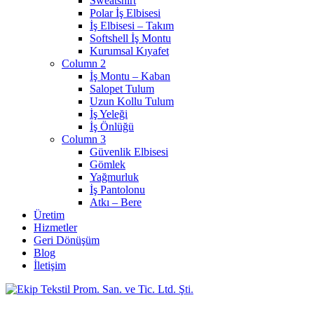
Sweatshirt
Polar İş Elbisesi
İş Elbisesi – Takım
Softshell İş Montu
Kurumsal Kıyafet
Column 2
İş Montu – Kaban
Salopet Tulum
Uzun Kollu Tulum
İş Yeleği
İş Önlüğü
Column 3
Güvenlik Elbisesi
Gömlek
Yağmurluk
İş Pantolonu
Atkı – Bere
Üretim
Hizmetler
Geri Dönüşüm
Blog
İletişim