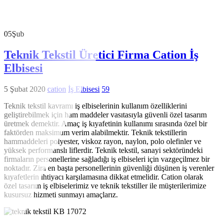
05
Şub
Teknik Tekstil Üretici Firma Cation İş
Elbisesi
5 Şubat 2020
cation
İş Elbisesi
59
Teknik tekstil kavramı iş elbiselerinin kullanım özelliklerini
geliştirebilmek için ham maddeler vasıtasıyla güvenli özel tasarım
üretmek demektir. Amaç iş kıyafetinin kullanımı sırasında özel bir
faktörden maksimum verim alabilmektir. Teknik tekstillerin
hammaddeleri polyester, viskoz rayon, naylon, polo olefinler ve
yüksek performanslı liflerdir. Teknik tekstil, sanayi sektöründeki
firmaların personellerine sağladığı iş elbiseleri için vazgeçilmez bir
noktadır. Zira en başta personellerinin güvenliği düşünen iş verenler
kıyafetlerin ihtiyacı karşılamasına dikkat etmelidir. Cation olarak
özel tasarım iş elbiselerimiz ve teknik tekstiller ile müşterilerimize
kusursuz hizmeti sunmayı amaçlarız.
KB 17072