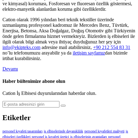
ve kimyasal) koruması, Fosforesan ve fluoresan özellik göstermesi,
elektro-manyetik alanlardan koruma gibi özelliklerdir.
Cation olarak 1996 yılından beri teknik tekstiller üzerinde
uzmanlaşmış profesyonel kadromuz ile Mercedes Benz, Tüvtürk,
Enerjisa, Betonsa, Aksa Doğalgaz, Doğuş Otomotiv gibi Türkiyenin
önde gelen firmalarına hizmet vermekteyiz. Bizlerden iş elbiseleri ile
ilgili olarak bilgi almak veya ihtiyaç duyduğunuz her şey için
info@ekipteks.com
adresine mail atabilirsiniz,
+90 212 554 83 31
no’lu telefonumuzu arayabilir ya da
iletişim sayfamız
dan bizimle
irtibat kurabilirsiniz.
Devamı
Haber bültenimize abone olun
Cation İş Elbisesi duyurularından haberdar olun.
Etiketler
personel kıyafeti tasarımları
iş elbiselerinde dayanıklılık
personel kıyafetleri maliyeti
iş
elbiseleri özellikleri
personel iş kıyafeti üretici
iş elbiselerinin avantajları
personel