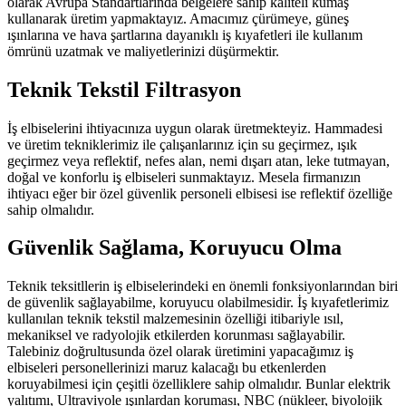
olarak Avrupa Standartlarında belgelere sahip kaliteli kumaş
kullanarak üretim yapmaktayız. Amacımız çürümeye, güneş
ışınlarına ve hava şartlarına dayanıklı iş kıyafetleri ile kullanım
ömrünü uzatmak ve maliyetlerinizi düşürmektir.
Teknik Tekstil Filtrasyon
İş elbiselerini ihtiyacınıza uygun olarak üretmekteyiz. Hammadesi
ve üretim tekniklerimiz ile çalışanlarınız için su geçirmez, ışık
geçirmez veya reflektif, nefes alan, nemi dışarı atan, leke tutmayan,
doğal ve konforlu iş elbiseleri sunmaktayız. Mesela firmanızın
ihtiyacı eğer bir özel güvenlik personeli elbisesi ise reflektif özelliğe
sahip olmalıdır.
Güvenlik Sağlama, Koruyucu Olma
Teknik teksitllerin iş elbiselerindeki en önemli fonksiyonlarından biri
de güvenlik sağlayabilme, koruyucu olabilmesidir. İş kıyafetlerimiz
kullanılan teknik tekstil malzemesinin özelliği itibariyle ısıl,
mekaniksel ve radyolojik etkilerden korunması sağlayabilir.
Talebiniz doğrultusunda özel olarak üretimini yapacağımız iş
elbiseleri personellerinizi maruz kalacağı bu etkenlerden
koruyabilmesi için çeşitli özelliklere sahip olmalıdır. Bunlar elektrik
yalıtımı, Ultraviyole ışınlardan koruması, NBC (nükleer, biyolojik