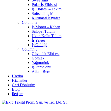
Sweatshirt
Polar İş Elbisesi
İş Elbisesi – Takım
Softshell İş Montu
Kurumsal Kıyafet
Column 2
İş Montu – Kaban
Salopet Tulum
Uzun Kollu Tulum
İş Yeleği
İş Önlüğü
Column 3
Güvenlik Elbisesi
Gömlek
Yağmurluk
İş Pantolonu
Atkı – Bere
Üretim
Hizmetler
Geri Dönüşüm
Blog
İletişim