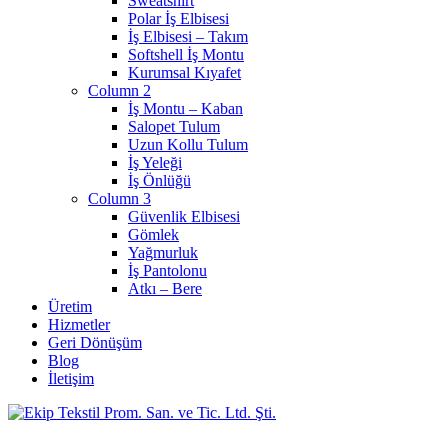
Sweatshirt
Polar İş Elbisesi
İş Elbisesi – Takım
Softshell İş Montu
Kurumsal Kıyafet
Column 2
İş Montu – Kaban
Salopet Tulum
Uzun Kollu Tulum
İş Yeleği
İş Önlüğü
Column 3
Güvenlik Elbisesi
Gömlek
Yağmurluk
İş Pantolonu
Atkı – Bere
Üretim
Hizmetler
Geri Dönüşüm
Blog
İletişim