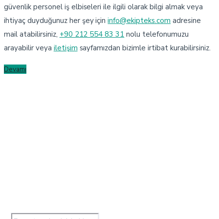
güvenlik personel iş elbiseleri ile ilgili olarak bilgi almak veya
ihtiyaç duyduğunuz her şey için
info@ekipteks.com
adresine
mail atabilirsiniz,
+90 212 554 83 31
nolu telefonumuzu
arayabilir veya
iletişim
sayfamızdan bizimle irtibat kurabilirsiniz.
Devamı
HABER BÜLTENIMIZE ABONE
OLUN
Cation İş Elbisesi duyurularından haberdar olun.