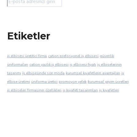
Etiketler
iş elbisesi üretitici firma
cation prefosyonel iş elbisesi
güvenlik
üniformaları
cation yazlık iş elbisesi
iş elbisesi fiyatı
iş elbiselerinin
tasarımı
iş elbisesinde son moda
kurumsal kıyafetlerin avantajları
iş
elbise üretimi
üniforma üretici
promoyon yelek
kurumsal giyim ücretleri
iş elbiseleri firmasının özellikleri
iş kıyafeti tasarımları
iş kıyafetleri
imalatı
cation iş kıyafeti üreticileri
promosyon t-shirt
doğru güvenlik
kıyafeti seçimi
iş elbise üretici
en uygun personel kıyafetleri
iş kıyafeti
üreticisi
markalı personel kıyafeti
işçi elbisesi
personel iş elbisesi
üretimi
iş elbiseleri firmasınınfaydaları
iş elbiseleri ücreti
giyim
promosyon
iş elbisesi fiyatlarında kalite
kaliteli iş elbiseleri