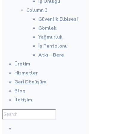
İş Önlüğü
Column 3
Güvenlik Elbisesi
Gömlek
Yağmurluk
İş Pantolonu
Atkı – Bere
Üretim
Hizmetler
Geri Dönüşüm
Blog
İletişim