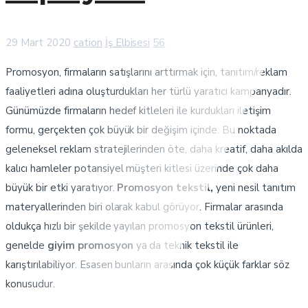
29 Mart 2020
cation
İş Elbisesi
56
Promosyon, firmaların satışlarını arttırmak için, tanıtım/reklam
faaliyetleri adına oluşturdukları her türlü yaratıcı kampanyadır.
Günümüzde firmaların hedef kitleleri ile kurdukları iletişim
formu, gerçekten çok büyük bir değişim içinde. Bu noktada
geleneksel reklam stratejilerinden öte, daha kreatif, daha akılda
kalıcı hamleler potansiyel müşteri kitlesi üzerinde çok daha
büyük bir etki yaratıyor.
Promosyon tekstil,
yeni nesil tanıtım
materyallerinden biri olarak kabul görüyor. Firmalar arasında
oldukça hızlı bir şekilde yayılan promosyon tekstil ürünleri,
genelde
giyim promosyon
ya da teknik tekstil ile
karıştırılabiliyor. Esasen bunların arasında çok küçük farklar söz
konusudur.