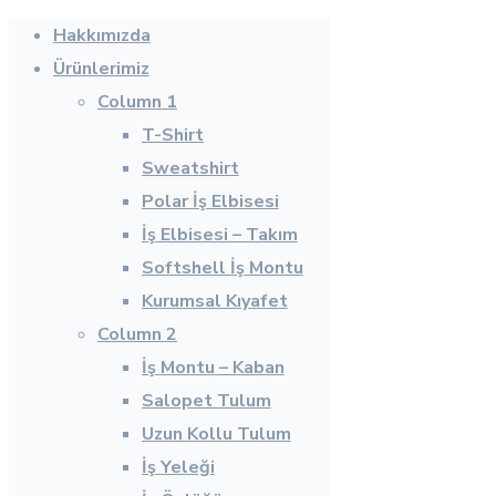
Hakkımızda
Ürünlerimiz
Column 1
T-Shirt
Sweatshirt
Polar İş Elbisesi
İş Elbisesi – Takım
Softshell İş Montu
Kurumsal Kıyafet
Column 2
İş Montu – Kaban
Salopet Tulum
Uzun Kollu Tulum
İş Yeleği