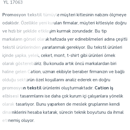
YL 17063
Promosyon tekstil
tümüyle müşteri kitlesinin nabzını ölçmeye
odaklıdır. Özellikle yeni kurulan firmalar, müşteri kitlesiyle doğru
ve hızlı bir şekilde etkileşim kurmak zorundadır. Bu tip
markaların görsel olarak hafızada yer edinebilmeleri adına çeşitli
tekstil ürünlerinden yararlanmak gerekiyor. Bu tekstil ürünleri
içinde şapka, yelek, ceket, mont, t-shirt gibi ürünleri örnek
olarak gösterebiliriz. Bu konuda artık öncü markalardan biri
haline gelen Cation, uzman ekibiyle beraber firmanızın ve bağlı
olduğu sektörün özel koşullarını analiz ederek en doğru
promosyon tekstil
ürünlerini oluşturmaktadır.
Cation iş
elbisesi
tasarımlarını ise daha çok kurum içi çalışanlara yönelik
olarak tasarlıyor. Bunu yaparken de meslek gruplarının kendi
dinamiklerini hesaba katarak, sürecin teknik boyutunu da ihmal
etmemiş oluyor.