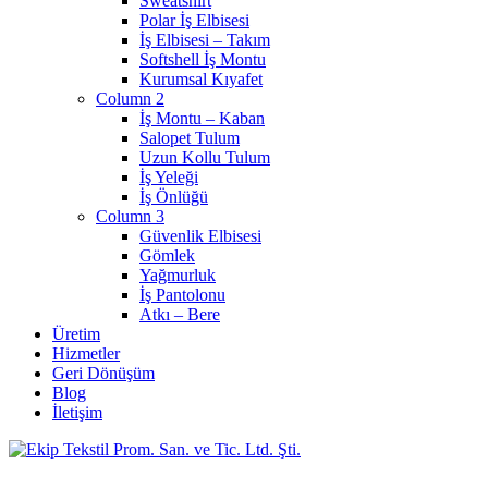
Sweatshirt
Polar İş Elbisesi
İş Elbisesi – Takım
Softshell İş Montu
Kurumsal Kıyafet
Column 2
İş Montu – Kaban
Salopet Tulum
Uzun Kollu Tulum
İş Yeleği
İş Önlüğü
Column 3
Güvenlik Elbisesi
Gömlek
Yağmurluk
İş Pantolonu
Atkı – Bere
Üretim
Hizmetler
Geri Dönüşüm
Blog
İletişim