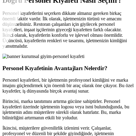
Doğru Personel Kıyafeti Nasıl Seçilir?
Personel kıyafetlerini seçerken dikkate almanız gereken birkaç
önemli faktör vardır. İlk olarak, işletmenizin türünü ve amacını
düşünmelisiniz. Restoran çalışanları için giyilecek personel
kıyafetleri, inşaat işçilerinin giyeceği kıyafetten farklı olacaktır.
İkinci olarak, kıyafetlerin konforlu ve işlevsel olması önemlidir.
Üçüncüsü, kıyafetlerin renkleri ve tasarımı, işletmenizin kimliğini
yansıtmalıdır.
Personel Kıyafetinin Avantajları Nelerdir?
Personel kıyafetleri, bir işletmenin profesyonel kimliğini ve marka
imajını güçlendirmek için önemli bir araç olarak öne çıkıyor. Bu özel
kıyafetler, iş dünyasında birçok avantaj sunar.
Birincisi, marka tanıtımını artırma gücüne sahiptirler. Personel
kıyafetleri üzerinde işletmenin logosu veya ismi bulunduğunda, bu
işletmenin adını müşterilere sürekli olarak hatırlatır. Bu, marka
bilinirliğini artırmanın etkili bir yoludur.
İkincisi, müşterilere güvenilirlik izlenimi verir. Çalışanlar,
profesyonel ve düzenli bir şekilde giyindiğinde, işletmenin