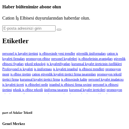
Haber bültenimize abone olun
Cation İş Elbisesi duyurularından haberdar olun.
Etiketler
personel iş lıayafet üretimi
iş elbisesinde yeni trendler
güvenlik üniformaları
cation iş
kıyafeti firmaları
promosyon elbise
personel kıyafetleri
iş elbiselerinin avantajları
güvenlik
elbisesi fiyatları
tekstil teknoloji
iş kıyafetifiyatları
kurumsal kıyafet üreticinin özellikleri
Profesyonel iş kıyafeti
iş üniforması
iş kıyafeti istanbul
iş elbisesi trendleri
promosyon
mont
iş elbise üretim
cation güvenlik kıyafeti üretici firma tasarımları
promosyon tekstil
üretici firma
kurumsal kıyafet üretici firma
iş elbisesinde kalite
personel kıyafet imalatçısı
iş kıyafeti ücreti
iş elbiseleri nedir
istanbul iş elbisesi firma seçimi
personel iş elbisesi
üretimi
teknik iş elbise tekstili
üniforma tasarımı
kurumsal kıyafet üreticileri
promosyon
tekstil
ucuz iş elbisesi üretimi
özel tasarım iş kıyafeti ücretleri
kurumsal kıyafet üreten
firmalar
iş kıyafeti modelleri
iş elbiseleri firması
iş elbiseleri üretiminin avantajları
kaliteli iş
kıyafetleri üretici
geri dönüşümün önemi
iş elbisesi fiyatı
iş elbisesi çeşitleri
tekstil
promosyon ürünü
kurumsal elbiselerin avantajları
iş elbisesi üreticisi
kurumsal giyim
part of Adalar Tekstil
tasarımı
güvenlik kıyafeti seçimi
iş elbisesi fiyatlarının belirlenmesi
iş kıyafeti üretici
firmalar
iş kıyafet ücretleri
iş kıyafetleri üreticisinin faydaları
cation prefosyonel iş elbisesi
Genel Merkez
kurumsal giyimin önemi
personel iş kıyafeti üretici
güvenlik kıyafeti türleri
iş elbisesi