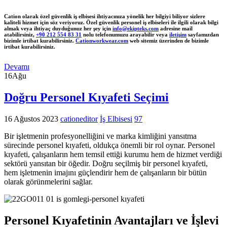
Cation olarak özel güvenlik iş elbisesi ihtiyacınıza yönelik her bilgiyi biliyor sizlere
kaliteli hizmet için söz veriyoruz. Özel güvenlik personel iş elbiseleri ile ilgili olarak bilgi
almak veya ihtiyaç duyduğunuz her şey için
info@ekipteks.com
adresine mail
atabilirsiniz,
+90 212 554 83 31
nolu telefonumuzu arayabilir veya
iletişim
sayfamızdan
bizimle irtibat kurabilirsiniz.
Cationworkwear.com
web sitemiz üzerinden de bizimle
irtibat kurabilirsiniz.
Devamı
16
Ağu
Doğru Personel Kıyafeti Seçimi
16 Ağustos 2023
cationeditor
İş Elbisesi
97
Bir işletmenin profesyonelliğini ve marka kimliğini yansıtma
sürecinde personel kıyafeti, oldukça önemli bir rol oynar. Personel
kıyafeti, çalışanların hem temsil ettiği kurumu hem de hizmet verdiği
sektörü yansıtan bir öğedir. Doğru seçilmiş bir personel kıyafeti,
hem işletmenin imajını güçlendirir hem de çalışanların bir bütün
olarak görünmelerini sağlar.
Personel Kıyafetinin Avantajları ve İşlevi