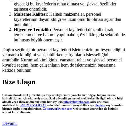
giyeceği bu kıyafetlerin rahat olması ve işlevsel özellikler
taşıması önemlidir.
Malzeme Kalitesi:
Kaliteli malzemeler, personel
kıyafetlerinin dayanıklılığı ve uzun ömürlü olması açısından
önemlidir.
Hijyen ve Temizlik:
Personel kıyafetleri düzenli olarak
temizlenmeli ve bakımı yapılmalıdır, özellikle gıda sektöründe
bu husus büyük önem taşır.
Doğru seçilmiş bir personel kıyafetleri işletmenizin profesyonelliğini
ve marka kimliğini yansıtabilirken çalışanların işlevselliğini
artırabilir. Kurumsal kimliğinizi yansıtan, rahat ve işlevsel personel
kıyafeti seçimi, hem çalışanların hem de işletmenizin başarısına
katkıda bulunur.
Bize Ulaşın
Cation olarak özel güvenlik iş elbisesi ihtiyacınıza yönelik her bilgiyi biliyor sizlere
kaliteli hizmet için söz veriyoruz. Özel güvenlik personel iş elbiseleri ile ilgili olarak bilgi
almak veya ihtiyaç duyduğunuz her şey için
info@ekipteks.com
adresine mail
atabilirsiniz,
+90 212 554 83 31
nolu telefonumuzu arayabilir veya
iletişim
sayfamızdan
bizimle irtibat kurabilirsiniz.
Cationworkwear.com
web sitemiz üzerinden de bizimle
irtibat kurabilirsiniz.
Devamı