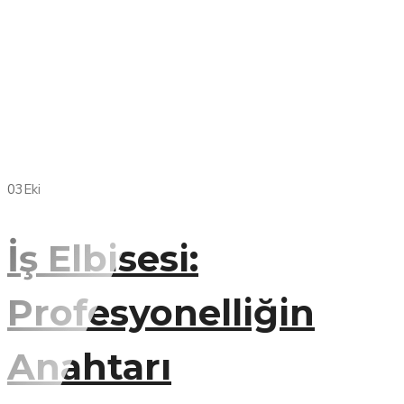
03
Eki
İş Elbisesi:
Profesyonelliğin
Anahtarı