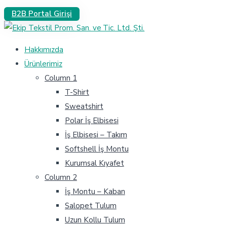
B2B Portal Girişi
Hakkımızda
Ürünlerimiz
Column 1
T-Shirt
Sweatshirt
Polar İş Elbisesi
İş Elbisesi – Takım
Softshell İş Montu
Kurumsal Kıyafet
Column 2
İş Montu – Kaban
Salopet Tulum
Uzun Kollu Tulum