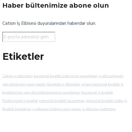
Haber bültenimize abone olun
Cation İş Elbisesi duyurularından haberdar olun.
Etiketler
Cation iş elbiseleri
kurumsal kıyafet üreticisinin avantajları
iş elbiselerinde
geri dönüşüm nasıl yapılır
Güvenlik iş elbiseleri
uygun personel kıyafeti
iş
kıyafetlerinin geri dönüştürülmesinin avantajları
kurumsal iş kıyafeti
Profesyonel iş kıyafeti
personel kıyafeti tasarımları
personel kıyafeti üretici
İş
Kıyafeti İmalatçısı
iş elbisesi üretimi nasıl yapılır
iş elbisesi üretiminin
aşamaları
kurumsal giyimde trendler
kurumsal kıyafet üretici firma
iş elbisesi
fiyatlarını ne etkiler
iş kıyafeti üreticisi
personel kıyafeti imalatı
iş elbisesi