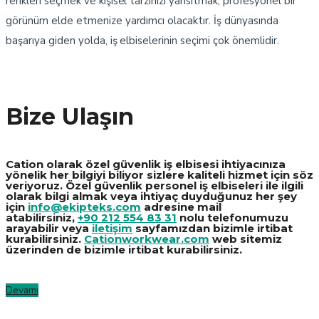
renkleri seçmek ve kişisel tarzınızı yansıtmak, profesyonel bir
görünüm elde etmenize yardımcı olacaktır. İş dünyasında
başarıya giden yolda, iş elbiselerinin seçimi çok önemlidir.
Bize Ulaşın
Cation olarak özel güvenlik iş elbisesi ihtiyacınıza
yönelik her bilgiyi biliyor sizlere kaliteli hizmet için söz
veriyoruz. Özel güvenlik personel iş elbiseleri ile ilgili
olarak bilgi almak veya ihtiyaç duyduğunuz her şey
için
info@ekipteks.com
adresine mail
atabilirsiniz,
+90 212 554 83 31
nolu telefonumuzu
arayabilir veya
iletişim
sayfamızdan bizimle irtibat
kurabilirsiniz.
Cationworkwear.com
web sitemiz
üzerinden de bizimle irtibat kurabilirsiniz.
Devamı