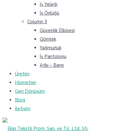
İş Yeleği
İş Önlüğü
Column 3
Güvenlik Elbisesi
Gömlek
Yağmurluk
İş Pantolonu
Atkı – Bere
Üretim
Hizmetler
Geri Dönüşüm
Blog
İletişim