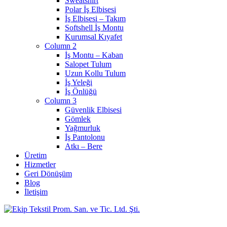
Sweatshirt
Polar İş Elbisesi
İş Elbisesi – Takım
Softshell İş Montu
Kurumsal Kıyafet
Column 2
İş Montu – Kaban
Salopet Tulum
Uzun Kollu Tulum
İş Yeleği
İş Önlüğü
Column 3
Güvenlik Elbisesi
Gömlek
Yağmurluk
İş Pantolonu
Atkı – Bere
Üretim
Hizmetler
Geri Dönüşüm
Blog
İletişim