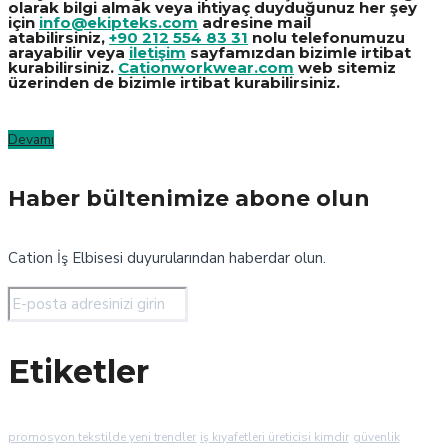
olarak bilgi almak veya ihtiyaç duyduğunuz her şey
için
info@ekipteks.com
adresine mail
atabilirsiniz,
+90 212 554 83 31
nolu telefonumuzu
arayabilir veya
iletişim
sayfamızdan bizimle irtibat
kurabilirsiniz.
Cationworkwear.com
web sitemiz
üzerinden de bizimle irtibat kurabilirsiniz.
Devamı
Haber bültenimize abone olun
Cation İş Elbisesi duyurularından haberdar olun.
Etiketler
promosyon tekstilde yeni trendler
iş kıyafetleri üreticisi kimdir
güvenlik