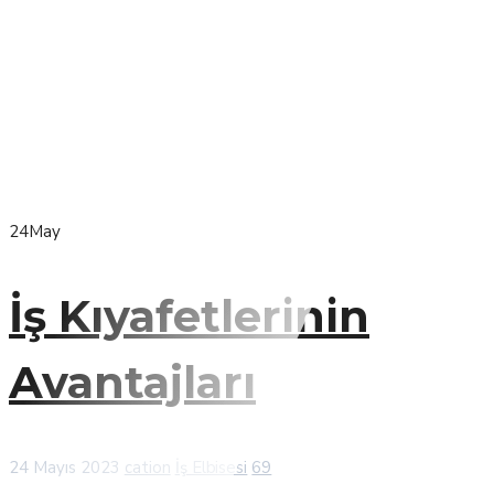
24
May
İş Kıyafetlerinin
Avantajları
24 Mayıs 2023
cation
İş Elbisesi
69