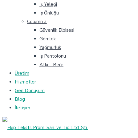
İş Yeleği
İş Önlüğü
Column 3
Güvenlik Elbisesi
Gömlek
Yağmurluk
İş Pantolonu
Atkı – Bere
Üretim
Hizmetler
Geri Dönüşüm
Blog
İletişim