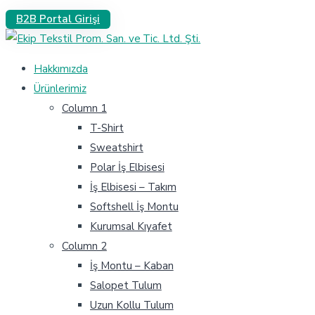
B2B Portal Girişi
Hakkımızda
Ürünlerimiz
Column 1
T-Shirt
Sweatshirt
Polar İş Elbisesi
İş Elbisesi – Takım
Softshell İş Montu
Kurumsal Kıyafet
Column 2
İş Montu – Kaban
Salopet Tulum
Uzun Kollu Tulum