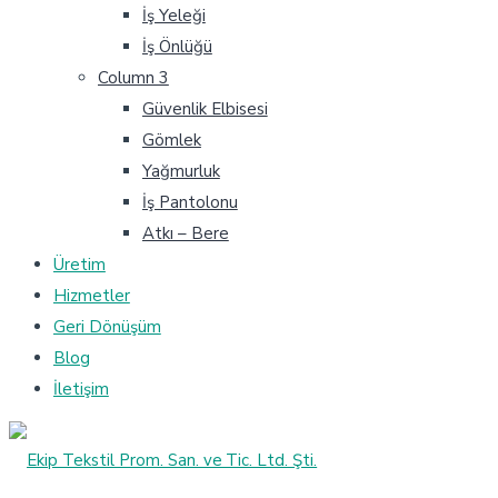
İş Yeleği
İş Önlüğü
Column 3
Güvenlik Elbisesi
Gömlek
Yağmurluk
İş Pantolonu
Atkı – Bere
Üretim
Hizmetler
Geri Dönüşüm
Blog
İletişim