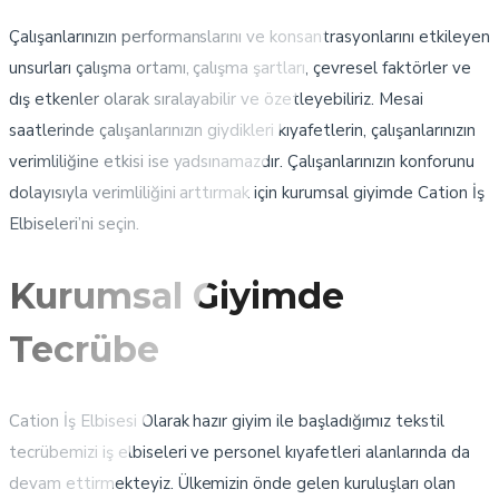
Çalışanlarınızın performanslarını ve konsantrasyonlarını etkileyen
unsurları çalışma ortamı, çalışma şartları, çevresel faktörler ve
dış etkenler olarak sıralayabilir ve özetleyebiliriz. Mesai
saatlerinde çalışanlarınızın giydikleri kıyafetlerin, çalışanlarınızın
verimliliğine etkisi ise yadsınamazdır. Çalışanlarınızın konforunu
dolayısıyla verimliliğini arttırmak için kurumsal giyimde Cation İş
Elbiseleri’ni seçin.
Kurumsal Giyimde
Tecrübe
Cation İş Elbisesi Olarak hazır giyim ile başladığımız tekstil
tecrübemizi iş elbiseleri ve personel kıyafetleri alanlarında da
devam ettirmekteyiz. Ülkemizin önde gelen kuruluşları olan