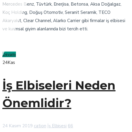
Mercedes Benz, Tüvtürk, Enerjisa, Betonsa, Aksa Doğalgaz,
Koç Holding, Doğuş Otomotiv, Seranit Seramik, TECO
Akaryakıt, Clear Channel, Alarko Carrier gibi firmalar iş elbisesi
ve kurmsal giyim alanlarında bizi tercih etti.
Devamı
24
Kas
İş Elbiseleri Neden
Önemlidir?
24 Kasım 2019
cation
İş Elbisesi
66