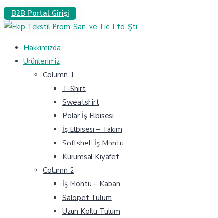
B2B Portal Girişi
Hakkımızda
Ürünlerimiz
Column 1
T-Shirt
Sweatshirt
Polar İş Elbisesi
İş Elbisesi – Takım
Softshell İş Montu
Kurumsal Kıyafet
Column 2
İş Montu – Kaban
Salopet Tulum
Uzun Kollu Tulum