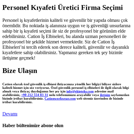
Personel Kıyafeti Üretici Firma Seçimi
Personel iş kıyafetlerinin kaliteli ve güvenilir bir yapıda olması çok
önemlidir. Bu noktada iş alanınıza uygun ve iş güvenliği unsurlarına
sahip bir iş kıyafeti seçimi ile siz de profesyonel bir görünüm elde
edebilirsiniz. Cation İş Elbiseleri, bu alanda uzman personelleri ile
profesyonel bir şekilde hizmet vermektedir. Siz de Cation İş
Elbiseleri’ni tercih ederek son derece kaliteli, güvenilir ve dayanıklı
kıyafetlere sahip olabilirsiniz. Yapmanız gereken tek şey bizimle
iletişime geçmek!
Bize Ulaşın
Cation olarak özel güvenlik iş elbisesi ihtiyacınıza yönelik her bilgiyi biliyor sizlere
kaliteli hizmet için söz veriyoruz. Özel güvenlik personel iş elbiseleri ile ilgili olarak bilgi
almak veya ihtiyaç duyduğunuz her şey için
info@ekipteks.com
adresine mail
atabilirsiniz,
+90 212 554 83 31
nolu telefonumuzu arayabilir veya
iletişim
sayfamızdan
bizimle irtibat kurabilirsiniz.
Cationworkwear.com
web sitemiz üzerinden de bizimle
irtibat kurabilirsiniz.
Devamı
Haber bültenimize abone olun