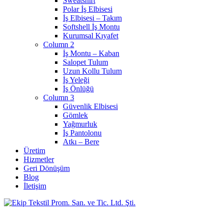
Sweatshirt
Polar İş Elbisesi
İş Elbisesi – Takım
Softshell İş Montu
Kurumsal Kıyafet
Column 2
İş Montu – Kaban
Salopet Tulum
Uzun Kollu Tulum
İş Yeleği
İş Önlüğü
Column 3
Güvenlik Elbisesi
Gömlek
Yağmurluk
İş Pantolonu
Atkı – Bere
Üretim
Hizmetler
Geri Dönüşüm
Blog
İletişim