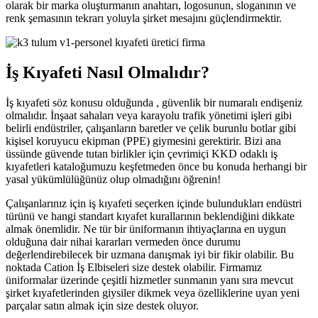
olarak bir marka oluşturmanın anahtarı, logosunun, sloganının ve
renk şemasının tekrarı yoluyla şirket mesajını güçlendirmektir.
İş Kıyafeti Nasıl Olmalıdır?
İş kıyafeti söz konusu olduğunda , güvenlik bir numaralı endişeniz
olmalıdır. İnşaat sahaları veya karayolu trafik yönetimi işleri gibi
belirli endüstriler, çalışanların baretler ve çelik burunlu botlar gibi
kişisel koruyucu ekipman (PPE) giymesini gerektirir. Bizi ana
üssünde güvende tutan birlikler için çevrimiçi KKD odaklı iş
kıyafetleri kataloğumuzu keşfetmeden önce bu konuda herhangi bir
yasal yükümlülüğünüz olup olmadığını öğrenin!
Çalışanlarınız için iş kıyafeti seçerken içinde bulundukları endüstri
türünü ve hangi standart kıyafet kurallarının beklendiğini dikkate
almak önemlidir. Ne tür bir üniformanın ihtiyaçlarına en uygun
olduğuna dair nihai kararları vermeden önce durumu
değerlendirebilecek bir uzmana danışmak iyi bir fikir olabilir. Bu
noktada Cation İş Elbiseleri size destek olabilir. Firmamız
üniformalar üzerinde çeşitli hizmetler sunmanın yanı sıra mevcut
şirket kıyafetlerinden giysiler dikmek veya özelliklerine uyan yeni
parçalar satın almak için size destek oluyor.