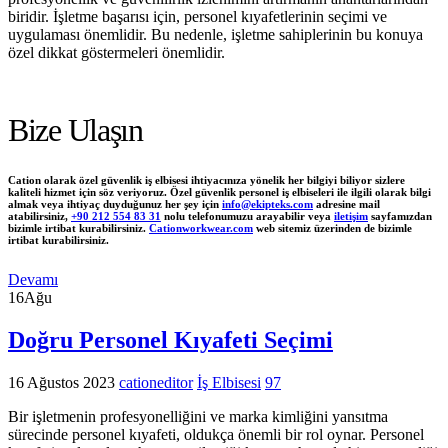
biridir. İşletme başarısı için, personel kıyafetlerinin seçimi ve
uygulaması önemlidir. Bu nedenle, işletme sahiplerinin bu konuya
özel dikkat göstermeleri önemlidir.
Bize Ulaşın
Cation olarak özel güvenlik iş elbisesi ihtiyacınıza yönelik her bilgiyi biliyor sizlere
kaliteli hizmet için söz veriyoruz. Özel güvenlik personel iş elbiseleri ile ilgili olarak bilgi
almak veya ihtiyaç duyduğunuz her şey için
info@ekipteks.com
adresine mail
atabilirsiniz,
+90 212 554 83 31
nolu telefonumuzu arayabilir veya
iletişim
sayfamızdan
bizimle irtibat kurabilirsiniz.
Cationworkwear.com
web sitemiz üzerinden de bizimle
irtibat kurabilirsiniz.
Devamı
16
Ağu
Doğru Personel Kıyafeti Seçimi
16 Ağustos 2023
cationeditor
İş Elbisesi
97
Bir işletmenin profesyonelliğini ve marka kimliğini yansıtma
sürecinde personel kıyafeti, oldukça önemli bir rol oynar. Personel