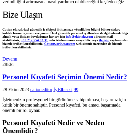
verimliliğini artırmasına nasıl yardımcı olabileceğini keşfedeceğiz.
Bize Ulaşın
Cation olarak özel güvenlik iş elbisesi ihtiyacınıza yönelik her bilgiyi biliyor sizlere
kaliteli hizmet için söz veriyoruz. Özel güvenlik personel iş elbiseleri ile ilgili olarak bilgi
almak veya ihtiyaç duyduğunuz her şey için
info@ekipteks.com
adresine mail
atabilirsiniz,
+90 212 554 83 31
nolu telefonumuzu arayabilir veya
iletişim
sayfamızdan
bizimle irtibat kurabilirsiniz.
Cationworkwear.com
web sitemiz üzerinden de bizimle
irtibat kurabilirsiniz.
Devamı
28
Eki
Personel Kıyafeti Seçimin Önemi Nedir?
28 Ekim 2023
cationeditor
İş Elbisesi
99
İşletmenizin profesyonel bir görünüme sahip olması, başarınız için
kritik bir öneme sahiptir. Personel kıyafeti, bu amacı başarmada
önemli bir rol oynar.
Personel Kıyafeti Nedir ve Neden
Önemlidir?