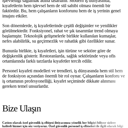
işlevselliği sağlamak adına tasarlanır. Modern iş dünyasında,
kıyafetlerin hem işlevsel hem de stil sahibi olması önemli bir
faktördür. Bu, hem çalışanların konforunu hem de iş yerinin genel
imajını etkiler.
Son dönemlerde, iş kıyafetlerinde çeşitli değişimler ve yenilikler
görülmektedir. Fonksiyonel, rahat ve şık tasarımlar trend olmaya
başlamıştır. Teknolojik gelişmelerle birlikte kullanılan kumaşlar,
nefes alabilirlik, su geçirmezlik ve rahatlık gibi özellikler sunar.
Bununla birlikte, iş kıyafetleri, işin türüne ve sektöre göre de
değişkenlik gösterir. Restoranlarda, sağlık sektöründe veya ofis
ortamlarında farklı tarzlarda kıyafetler tercih edilir.
Personel kıyafeti modelleri ve trendleri, iş dünyasında hem stil hem
de fonksiyon açısından önemli bir rol oynar. Çalışanların konforu ve
iş ortamının profesyonelliği, kıyafet seçiminde dikkate alınması
gereken temel unsurlardır.
Bize Ulaşın
Cation olarak özel güvenlik iş elbisesi ihtiyacınıza yönelik her bilgiyi biliyor sizlere
kaliteli hizmet için söz veriyoruz. Özel güvenlik personel iş elbiseleri ile ilgili olarak bilgi