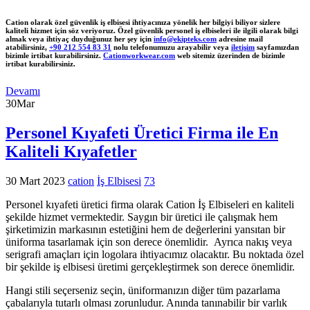
Cation olarak özel güvenlik iş elbisesi ihtiyacınıza yönelik her bilgiyi biliyor sizlere
kaliteli hizmet için söz veriyoruz. Özel güvenlik personel iş elbiseleri ile ilgili olarak bilgi
almak veya ihtiyaç duyduğunuz her şey için
info@ekipteks.com
adresine mail
atabilirsiniz,
+90 212 554 83 31
nolu telefonumuzu arayabilir veya
iletişim
sayfamızdan
bizimle irtibat kurabilirsiniz.
Cationworkwear.com
web sitemiz üzerinden de bizimle
irtibat kurabilirsiniz.
Devamı
30
Mar
Personel Kıyafeti Üretici Firma ile En
Kaliteli Kıyafetler
30 Mart 2023
cation
İş Elbisesi
73
Personel kıyafeti üretici firma olarak Cation İş Elbiseleri en kaliteli
şekilde hizmet vermektedir. Saygın bir üretici ile çalışmak hem
şirketimizin markasının estetiğini hem de değerlerini yansıtan bir
üniforma tasarlamak için son derece önemlidir. Ayrıca nakış veya
serigrafi amaçları için logolara ihtiyacımız olacaktır. Bu noktada özel
bir şekilde iş elbisesi üretimi gerçekleştirmek son derece önemlidir.
Hangi stili seçerseniz seçin, üniformanızın diğer tüm pazarlama
çabalarıyla tutarlı olması zorunludur. Anında tanınabilir bir varlık