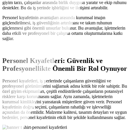
giyim tarzı, çalışanlar arasında birlik duygusu yaratır ve ekip ruhunu
destekler. Bu da iş yerinde işbirliğini ve iletişimi artırabilir.
Personel kıyafetinin avantajları arasında kurumsal imajın
güçlendirilmesi, iş güvenliğinin artırılması ve takım ruhunun
güçlenmesi gibi önemli unsurlar bulunur. Bu avantajlar, işletmelerin
daha etkili ve profesyonel bir çalışma ortamı oluşturmalarına katkı
sağlar.
Personel Kıyafetleri: Güvenlik ve
Profesyonellikte Önemli Bir Rol Oynuyor
Personel kıyafetleri, iş yerlerinde çalışanların güvenliğini ve
profesyonel görünümlerini sağlamak adına kritik bir role sahiptir. Bu
özel giyim ekipmanları, çeşitli endüstrilerde çalışanların potansiyel
risklere karşı korunmasını sağlar. Aynı zamanda, işletmelerin
kurumsal kimliklerini yansıtarak müşterilere güven verir. Personel
kıyafetinin doğru seçimi, çalışanların rahatlığı ve işlevselliği
açısından da önemlidir. Malzeme kalitesi, tasarım detayları ve uygun
bedenler, personel kıyafetinin etkili bir şekilde kullanılmasını sağlar.