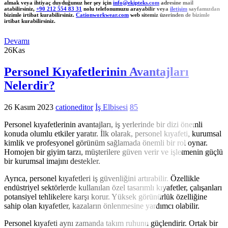
almak veya ihtiyaç duyduğunuz her şey için
info@ekipteks.com
adresine mail
atabilirsiniz,
+90 212 554 83 31
nolu telefonumuzu arayabilir veya
iletişim
sayfamızdan
bizimle irtibat kurabilirsiniz.
Cationworkwear.com
web sitemiz üzerinden de bizimle
irtibat kurabilirsiniz.
Devamı
26
Kas
Personel Kıyafetlerinin Avantajları
Nelerdir?
26 Kasım 2023
cationeditor
İş Elbisesi
85
Personel kıyafetlerinin avantajları, iş yerlerinde bir dizi önemli
konuda olumlu etkiler yaratır. İlk olarak, personel kıyafeti, kurumsal
kimlik ve profesyonel görünüm sağlamada önemli bir rol oynar.
Homojen bir giyim tarzı, müşterilere güven verir ve işletmenin güçlü
bir kurumsal imajını destekler.
Ayrıca, personel kıyafetleri iş güvenliğini artırabilir. Özellikle
endüstriyel sektörlerde kullanılan özel tasarımlı kıyafetler, çalışanları
potansiyel tehlikelere karşı korur. Yüksek görünürlük özelliğine
sahip olan kıyafetler, kazaların önlenmesine yardımcı olabilir.
Personel kıyafeti aynı zamanda takım ruhunu güçlendirir. Ortak bir