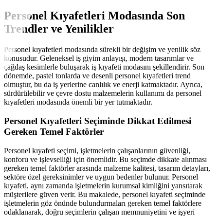
Personel Kıyafetleri Modasında Son
Trendler ve Yenilikler
Personel kıyafetleri modasında sürekli bir değişim ve yenilik söz
konusudur. Geleneksel iş giyim anlayışı, modern tasarımlar ve
çağdaş kesimlerle buluşarak iş kıyafeti modasını şekillendirir. Son
dönemde, pastel tonlarda ve desenli personel kıyafetleri trend
olmuştur, bu da iş yerlerine canlılık ve enerji katmaktadır. Ayrıca,
sürdürülebilir ve çevre dostu malzemelerin kullanımı da personel
kıyafetleri modasında önemli bir yer tutmaktadır.
Personel Kıyafetleri Seçiminde Dikkat Edilmesi
Gereken Temel Faktörler
Personel kıyafeti seçimi, işletmelerin çalışanlarının güvenliği,
konforu ve işlevselliği için önemlidir. Bu seçimde dikkate alınması
gereken temel faktörler arasında malzeme kalitesi, tasarım detayları,
sektöre özel gereksinimler ve uygun bedenler bulunur. Personel
kıyafeti, aynı zamanda işletmelerin kurumsal kimliğini yansıtarak
müşterilere güven verir. Bu makalede, personel kıyafeti seçiminde
işletmelerin göz önünde bulundurmaları gereken temel faktörlere
odaklanarak, doğru seçimlerin çalışan memnuniyetini ve işyeri