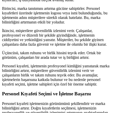
Birincisi, marka tanıtımını artırma gücüne sahiptirler. Personel
kıyafetleri üzerinde işletmenin logosu veya ismi bulunduğunda, bu
işletmenin adını müşterilere sürekli olarak hatırlatır. Bu, marka
bilinirliğini artırmanın etkili bir yoludur.
İkincisi, müşterilere güvenilirlik izlenimi verir. Çalışanlar,
profesyonel ve düzenli bir şekilde giyindiğinde, işletmenin
ciddiyetini ve yetkinliğini yansıtır. Müşteriler, bu şekilde giyinen
çalışanlara daha fazla güvenir ve işletme ile olumlu bir ilişki kurar.
Üçüncüsü, takım ruhunu ve birlik hissini teşvik eder. Ortak bir
görünüm, çalışanları bir arada tutar ve iş birliğini artırır.
Personel kıyafeti, işletmenin profesyonel kimliğini yansıtarak marka
bilinirliğini artırır, müşterilere güvenilirlik izlenimi verir ve
çalışanların birlik ve takım ruhunu teşvik eder. Bu avantajlar,
işletmelerin başarısına katkıda bulunur ve bu nedenle personel
kıyafeti seçimi, işletme sahipleri için özel bir öneme sahiptir.
Personel Kıyafeti Seçimi ve İşletme Başarısı
Personel kıyafeti işletmenizin görünümünü şekillendirir ve marka
bilinirliğini artırır. Doğru kıyafetlerin seçilmesi, işletmenizin
profesyonellik ve güvenilirlik izlenimini artırmanın anahtarlarından