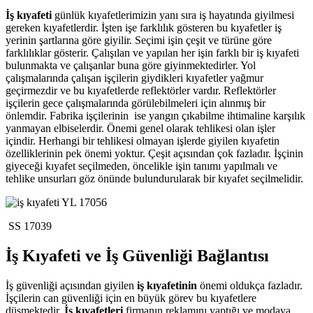
İş kıyafeti
günlük kıyafetlerimizin yanı sıra iş hayatında giyilmesi
gereken kıyafetlerdir. İşten işe farklılık gösteren bu kıyafetler iş
yerinin şartlarına göre giyilir. Seçimi işin çeşit ve türüne göre
farklılıklar gösterir. Çalışılan ve yapılan her işin farklı bir iş kıyafeti
bulunmakta ve çalışanlar buna göre giyinmektedirler. Yol
çalışmalarında çalışan işçilerin giydikleri kıyafetler yağmur
geçirmezdir ve bu kıyafetlerde reflektörler vardır. Reflektörler
işçilerin gece çalışmalarında görülebilmeleri için alınmış bir
önlemdir. Fabrika işçilerinin ise yangın çıkabilme ihtimaline karşılık
yanmayan elbiselerdir. Önemi genel olarak tehlikesi olan işler
içindir. Herhangi bir tehlikesi olmayan işlerde giyilen kıyafetin
özelliklerinin pek önemi yoktur. Çeşit açısından çok fazladır. İşçinin
giyeceği kıyafet seçilmeden, öncelikle işin tanımı yapılmalı ve
tehlike unsurları göz önünde bulundurularak bir kıyafet seçilmelidir.
YL 17056
SS 17039
İş Kıyafeti ve İş Güvenliği Bağlantısı
İş güvenliği açısından giyilen
iş kıyafetinin
önemi oldukça fazladır.
İşçilerin can güvenliği için en büyük görev bu kıyafetlere
düşmektedir.
İş kıyafetleri
firmanın reklamını yaptığı ve modaya