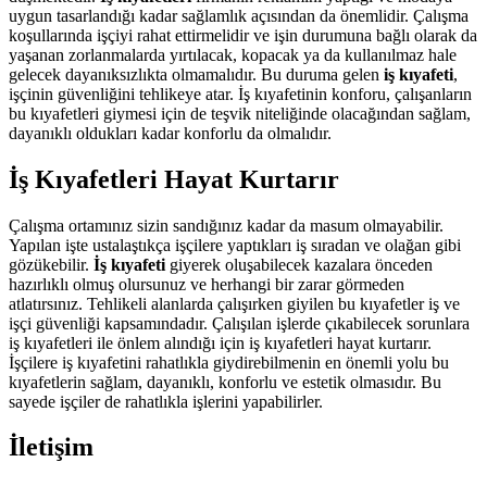
uygun tasarlandığı kadar sağlamlık açısından da önemlidir. Çalışma
koşullarında işçiyi rahat ettirmelidir ve işin durumuna bağlı olarak da
yaşanan zorlanmalarda yırtılacak, kopacak ya da kullanılmaz hale
gelecek dayanıksızlıkta olmamalıdır. Bu duruma gelen
iş kıyafeti
,
işçinin güvenliğini tehlikeye atar. İş kıyafetinin konforu, çalışanların
bu kıyafetleri giymesi için de teşvik niteliğinde olacağından sağlam,
dayanıklı oldukları kadar konforlu da olmalıdır.
İş Kıyafetleri Hayat Kurtarır
Çalışma ortamınız sizin sandığınız kadar da masum olmayabilir.
Yapılan işte ustalaştıkça işçilere yaptıkları iş sıradan ve olağan gibi
gözükebilir.
İş kıyafeti
giyerek oluşabilecek kazalara önceden
hazırlıklı olmuş olursunuz ve herhangi bir zarar görmeden
atlatırsınız. Tehlikeli alanlarda çalışırken giyilen bu kıyafetler iş ve
işçi güvenliği kapsamındadır. Çalışılan işlerde çıkabilecek sorunlara
iş kıyafetleri ile önlem alındığı için iş kıyafetleri hayat kurtarır.
İşçilere iş kıyafetini rahatlıkla giydirebilmenin en önemli yolu bu
kıyafetlerin sağlam, dayanıklı, konforlu ve estetik olmasıdır. Bu
sayede işçiler de rahatlıkla işlerini yapabilirler.
İletişim