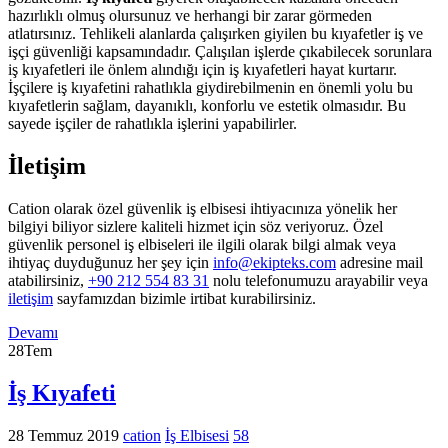
hazırlıklı olmuş olursunuz ve herhangi bir zarar görmeden
atlatırsınız. Tehlikeli alanlarda çalışırken giyilen bu kıyafetler iş ve
işçi güvenliği kapsamındadır. Çalışılan işlerde çıkabilecek sorunlara
iş kıyafetleri ile önlem alındığı için iş kıyafetleri hayat kurtarır.
İşçilere iş kıyafetini rahatlıkla giydirebilmenin en önemli yolu bu
kıyafetlerin sağlam, dayanıklı, konforlu ve estetik olmasıdır. Bu
sayede işçiler de rahatlıkla işlerini yapabilirler.
İletişim
Cation olarak özel güvenlik iş elbisesi ihtiyacınıza yönelik her
bilgiyi biliyor sizlere kaliteli hizmet için söz veriyoruz. Özel
güvenlik personel iş elbiseleri ile ilgili olarak bilgi almak veya
ihtiyaç duyduğunuz her şey için
info@ekipteks.com
adresine mail
atabilirsiniz,
+90 212 554 83 31
nolu telefonumuzu arayabilir veya
iletişim
sayfamızdan bizimle irtibat kurabilirsiniz.
Devamı
28
Tem
İş Kıyafeti
28 Temmuz 2019
cation
İş Elbisesi
58