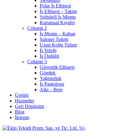
Sweatshirt
Polar İş Elbisesi
İş Elbisesi – Takım
Softshell İş Montu
Kurumsal Kıyafet
Column 2
İş Montu – Kaban
Salopet Tulum
Uzun Kollu Tulum
İş Yeleği
İş Önlüğü
Column 3
Güvenlik Elbisesi
Gömlek
Yağmurluk
İş Pantolonu
Atkı – Bere
Üretim
Hizmetler
Geri Dönüşüm
Blog
İletişim