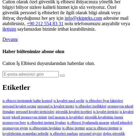
Cation olarak özel güvenlik iş elbisesi ihtiyacınıza yönelik her
bilgiyi biliyor sizlere kaliteli hizmet için söz veriyoruz. Özel
güvenlik personel iş elbiseleri ile ilgili olarak bilgi almak veya
ihtiyaç duyduğunuz her şey için
info@ekipteks.com
adresine mail
atabilirsiniz,
+90 212 554 83 31
nolu telefonumuzu arayabilir veya
iletişim
sayfamızdan bizimle irtibat kurabilirsiniz.
Devamı
Haber bültenimize abone olun
Cation İş Elbisesi duyurularından haberdar olun.
Etiketler
iş elbisesi üretiminde kalite kontrol
iş kıyafeti nasıl seçilir
iş elbiseleri fiyat faktörleri
personel kıyafeti seçimi
personel iş kıyafeti üretici
iş elbiseleri özellikleri
promosyon tekstil
firmaları
personel kıyafet üreticisleri
güvenlik kıyafeti ücretleri
iş kıyafet üreticisi
iş kıyafeti
ücreti
tekstil promosyon ürünü
özel tasarım iş kıyafetleri
güvenlik kıyafetinin önemi
promosyon bere
iş elbiseleri üretimi fiyatları
iş elbisesi fiyatlarında tasarım
tekstil teknoloji
promosyon giyim
iş elbisesinin faydaları
iş elbise üretimi
ucuz iş elbisesi üretimi
iş
kıyafetlerinin avantajları nelerdir
iş elbiseleri markası
personel giysisi
doğru güvenlik