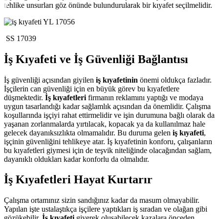
tehlike unsurları göz önünde bulundurularak bir kıyafet seçilmelidir.
YL 17056
SS 17039
İş Kıyafeti ve İş Güvenliği Bağlantısı
İş güvenliği açısından giyilen
iş kıyafetinin
önemi oldukça fazladır.
İşçilerin can güvenliği için en büyük görev bu kıyafetlere
düşmektedir.
İş kıyafetleri
firmanın reklamını yaptığı ve modaya
uygun tasarlandığı kadar sağlamlık açısından da önemlidir. Çalışma
koşullarında işçiyi rahat ettirmelidir ve işin durumuna bağlı olarak da
yaşanan zorlanmalarda yırtılacak, kopacak ya da kullanılmaz hale
gelecek dayanıksızlıkta olmamalıdır. Bu duruma gelen
iş kıyafeti
,
işçinin güvenliğini tehlikeye atar. İş kıyafetinin konforu, çalışanların
bu kıyafetleri giymesi için de teşvik niteliğinde olacağından sağlam,
dayanıklı oldukları kadar konforlu da olmalıdır.
İş Kıyafetleri Hayat Kurtarır
Çalışma ortamınız sizin sandığınız kadar da masum olmayabilir.
Yapılan işte ustalaştıkça işçilere yaptıkları iş sıradan ve olağan gibi
gözükebilir.
İş kıyafeti
giyerek oluşabilecek kazalara önceden