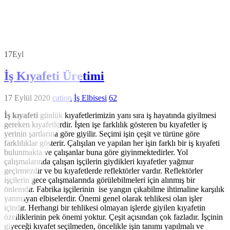
17
Eyl
İş Kıyafeti Üretimi
17 Eylül 2020
cation
İş Elbisesi
62
İş kıyafeti
günlük kıyafetlerimizin yanı sıra iş hayatında giyilmesi
gereken kıyafetlerdir. İşten işe farklılık gösteren bu kıyafetler iş
yerinin şartlarına göre giyilir. Seçimi işin çeşit ve türüne göre
farklılıklar gösterir. Çalışılan ve yapılan her işin farklı bir iş kıyafeti
bulunmakta ve çalışanlar buna göre giyinmektedirler. Yol
çalışmalarında çalışan işçilerin giydikleri kıyafetler yağmur
geçirmezdir ve bu kıyafetlerde reflektörler vardır. Reflektörler
işçilerin gece çalışmalarında görülebilmeleri için alınmış bir
önlemdir. Fabrika işçilerinin ise yangın çıkabilme ihtimaline karşılık
yanmayan elbiselerdir. Önemi genel olarak tehlikesi olan işler
içindir. Herhangi bir tehlikesi olmayan işlerde giyilen kıyafetin
özelliklerinin pek önemi yoktur. Çeşit açısından çok fazladır. İşçinin
giyeceği kıyafet seçilmeden, öncelikle işin tanımı yapılmalı ve