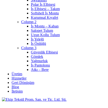
Sweatshirt
Polar İş Elbisesi
İş Elbisesi – Takım
Softshell İş Montu
Kurumsal Kıyafet
Column 2
İş Montu – Kaban
Salopet Tulum
Uzun Kollu Tulum
İş Yeleği
İş Önlüğü
Column 3
Güvenlik Elbisesi
Gömlek
Yağmurluk
İş Pantolonu
Atkı – Bere
Üretim
Hizmetler
Geri Dönüşüm
Blog
İletişim