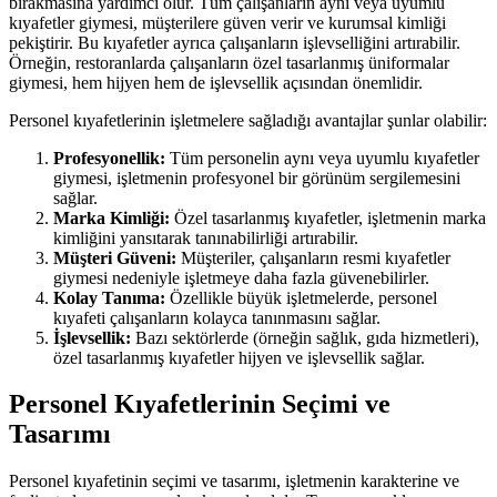
bırakmasına yardımcı olur. Tüm çalışanların aynı veya uyumlu
kıyafetler giymesi, müşterilere güven verir ve kurumsal kimliği
pekiştirir. Bu kıyafetler ayrıca çalışanların işlevselliğini artırabilir.
Örneğin, restoranlarda çalışanların özel tasarlanmış üniformalar
giymesi, hem hijyen hem de işlevsellik açısından önemlidir.
Personel kıyafetlerinin işletmelere sağladığı avantajlar şunlar olabilir:
Profesyonellik:
Tüm personelin aynı veya uyumlu kıyafetler
giymesi, işletmenin profesyonel bir görünüm sergilemesini
sağlar.
Marka Kimliği:
Özel tasarlanmış kıyafetler, işletmenin marka
kimliğini yansıtarak tanınabilirliği artırabilir.
Müşteri Güveni:
Müşteriler, çalışanların resmi kıyafetler
giymesi nedeniyle işletmeye daha fazla güvenebilirler.
Kolay Tanıma:
Özellikle büyük işletmelerde, personel
kıyafeti çalışanların kolayca tanınmasını sağlar.
İşlevsellik:
Bazı sektörlerde (örneğin sağlık, gıda hizmetleri),
özel tasarlanmış kıyafetler hijyen ve işlevsellik sağlar.
Personel Kıyafetlerinin Seçimi ve
Tasarımı
Personel kıyafetinin seçimi ve tasarımı, işletmenin karakterine ve