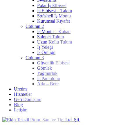
Sweatshirt
Polar İş Elbisesi
İş Elbisesi – Takım
Softshell İş Montu
Kurumsal Kıyafet
Column 2
İş Montu – Kaban
Salopet Tulum
Uzun Kollu Tulum
İş Yeleği
İş Önlüğü
Column 3
Güvenlik Elbisesi
Gömlek
Yağmurluk
İş Pantolonu
Atkı – Bere
Üretim
Hizmetler
Geri Dönüşüm
Blog
İletişim