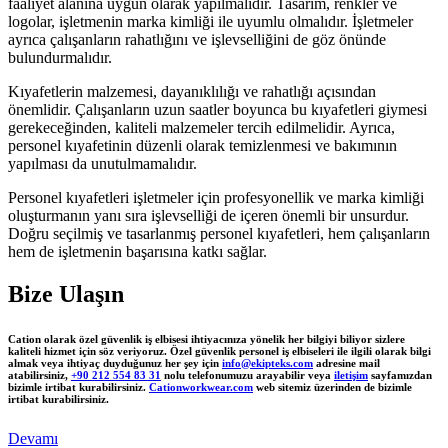
faaliyet alanına uygun olarak yapılmalıdır. Tasarım, renkler ve
logolar, işletmenin marka kimliği ile uyumlu olmalıdır. İşletmeler
ayrıca çalışanların rahatlığını ve işlevselliğini de göz önünde
bulundurmalıdır.
Kıyafetlerin malzemesi, dayanıklılığı ve rahatlığı açısından
önemlidir. Çalışanların uzun saatler boyunca bu kıyafetleri giymesi
gerekeceğinden, kaliteli malzemeler tercih edilmelidir. Ayrıca,
personel kıyafetinin düzenli olarak temizlenmesi ve bakımının
yapılması da unutulmamalıdır.
Personel kıyafetleri işletmeler için profesyonellik ve marka kimliği
oluşturmanın yanı sıra işlevselliği de içeren önemli bir unsurdur.
Doğru seçilmiş ve tasarlanmış personel kıyafetleri, hem çalışanların
hem de işletmenin başarısına katkı sağlar.
Bize Ulaşın
Cation olarak özel güvenlik iş elbisesi ihtiyacınıza yönelik her bilgiyi biliyor sizlere
kaliteli hizmet için söz veriyoruz. Özel güvenlik personel iş elbiseleri ile ilgili olarak bilgi
almak veya ihtiyaç duyduğunuz her şey için
info@ekipteks.com
adresine mail
atabilirsiniz,
+90 212 554 83 31
nolu telefonumuzu arayabilir veya
iletişim
sayfamızdan
bizimle irtibat kurabilirsiniz.
Cationworkwear.com
web sitemiz üzerinden de bizimle
irtibat kurabilirsiniz.
Devamı