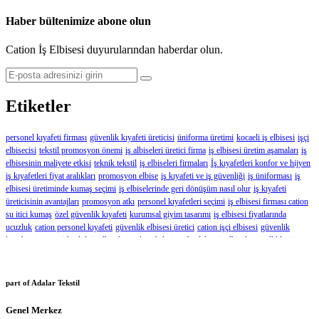
Haber bültenimize abone olun
Cation İş Elbisesi duyurularından haberdar olun.
Etiketler
personel kıyafeti firması
güvenlik kıyafeti üreticisi
üniforma üretimi
kocaeli iş elbisesi
işçi
elbisecisi
tekstil promosyon önemi
iş albiseleri üretici firma
iş elbisesi üretim aşamaları
iş
elbisesinin maliyete etkisi
teknik tekstil
iş elbiseleri firmaları
İş kıyafetleri konfor ve hijyen
iş kıyafetleri fiyat aralıkları
promosyon elbise
iş kıyafeti ve iş güvenliği
iş üniforması
iş
elbisesi üretiminde kumaş seçimi
iş elbiselerinde geri dönüşüm nasıl olur
iş kıyafeti
üreticisinin avantajları
promosyon atkı
personel kıyafetleri seçimi
iş elbisesi firması cation
su itici kumaş
özel güvenlik kıyafeti
kurumsal giyim tasarımı
iş elbisesi fiyatlarında
ucuzluk
cation personel kıyafeti
güvenlik elbisesi üretici
cation işçi elbisesi
güvenlik
kıyafetinin önemi
baskılı iş elbiseleri
iş kıyafetlerinin faydaları
iş elbiseleri özellikleri
iş
elbiseleri markaları
promosyon şapka
doğru personel kıyafeti nasıl seçilir
kurumsal
kıyafetlerin avantajı
kurumsal giyimin önemi
iş kıyafeti tasarımı
iş kıyafetleri fiyatları
personel kıyafetleri önemi
personel kıyafetleri tasarımı
güvenlik kıyafeti üretici
cation
part of Adalar Tekstil
yazlık iş elbisesi
Yazlık İş Elbiseleri
iş elbiseleri firması seçimi
iş elbiseleri ücreti
kurumsal
giyim nedir
cation iş kıyafeti üreticisi
Personel Kıyafet Üreticisi
iş elbiseleri tasarımı
Genel Merkez
dayanıklı işçi kıyafetleri
cation iş elbisesi üreticisi
özel tasarım iş kıyafetleri avantajları