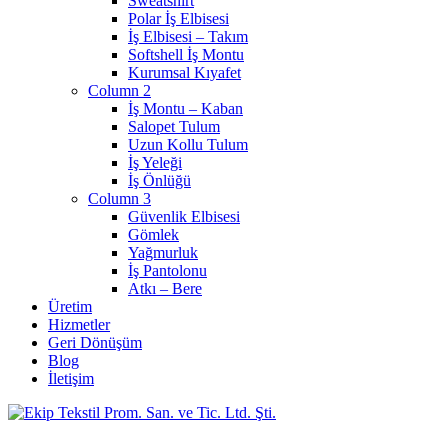
Sweatshirt
Polar İş Elbisesi
İş Elbisesi – Takım
Softshell İş Montu
Kurumsal Kıyafet
Column 2
İş Montu – Kaban
Salopet Tulum
Uzun Kollu Tulum
İş Yeleği
İş Önlüğü
Column 3
Güvenlik Elbisesi
Gömlek
Yağmurluk
İş Pantolonu
Atkı – Bere
Üretim
Hizmetler
Geri Dönüşüm
Blog
İletişim