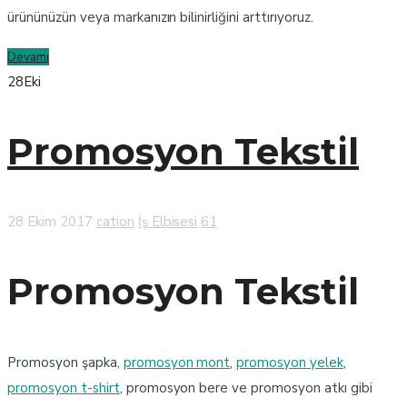
ürününüzün veya markanızın bilinirliğini arttırıyoruz.
Devamı
28
Eki
Promosyon Tekstil
28 Ekim 2017
cation
İş Elbisesi
61
Promosyon Tekstil
Promosyon şapka,
promosyon mont
,
promosyon yelek
,
promosyon t-shirt
, promosyon bere ve promosyon atkı gibi