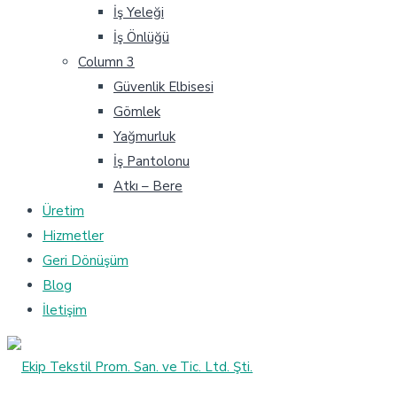
İş Yeleği
İş Önlüğü
Column 3
Güvenlik Elbisesi
Gömlek
Yağmurluk
İş Pantolonu
Atkı – Bere
Üretim
Hizmetler
Geri Dönüşüm
Blog
İletişim