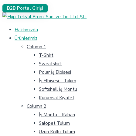
B2B Portal Girişi
Hakkımızda
Ürünlerimiz
Column 1
T-Shirt
Sweatshirt
Polar İş Elbisesi
İş Elbisesi – Takım
Softshell İş Montu
Kurumsal Kıyafet
Column 2
İş Montu – Kaban
Salopet Tulum
Uzun Kollu Tulum