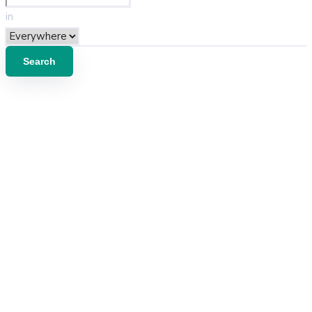
personel kıyafetlerinin avantajları
in
personel kıyafetlerinde tasarımlar
iş elbise firması
personel kıyafeti fiyatları
iş kıyafetleri imalatçısı
iş kıyafetifiyatları
iş elbisesi üretiminde trendler
güvenlik kıyafeti nedir
güvenlik kıyafetleri
iş kıyafetleri ücreti
cation iş elbiseleri üreticisi
cation profesyonel iş kıyafeti
güvenlik kıyafeti seçimi
iş elbisesi fiyat
promosyon tekstil üretici firma
iş elbisesi seçiminde dikkat edilmesi gerekenler