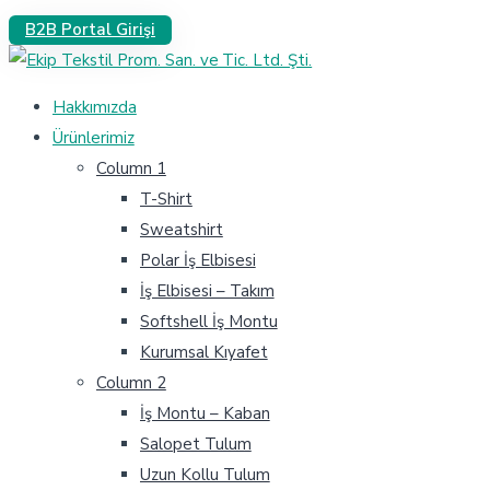
B2B Portal Girişi
Hakkımızda
Ürünlerimiz
Column 1
T-Shirt
Sweatshirt
Polar İş Elbisesi
İş Elbisesi – Takım
Softshell İş Montu
Kurumsal Kıyafet
Column 2
İş Montu – Kaban
Salopet Tulum
Uzun Kollu Tulum