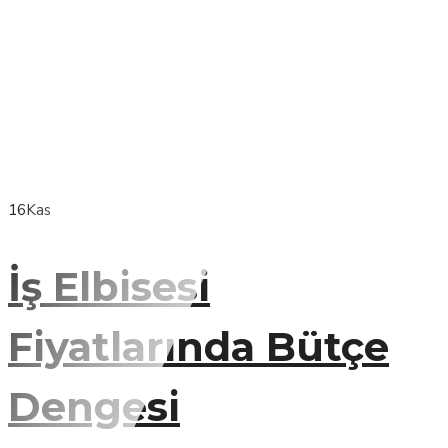
16
Kas
İş Elbisesi
Fiyatlarında Bütçe
Dengesi