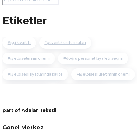
Etiketler
i̇şçi kıyafeti
güvenlik üniformaları
iş elbiselerinin önemi
doğru personel kıyafeti seçimi
iş elbisesi fiyatlarında kalite
iş elbisesi üretiminin önemi
yazlık işçi elbiseleri
kurumsal giyim firması
özel güvenlik kıyafeti
cation işçi kıyafetleri
part of Adalar Tekstil
iş elbisesi fiyatlarında ucuzluk
Genel Merkez
cation prefosyonel iş elbisesi