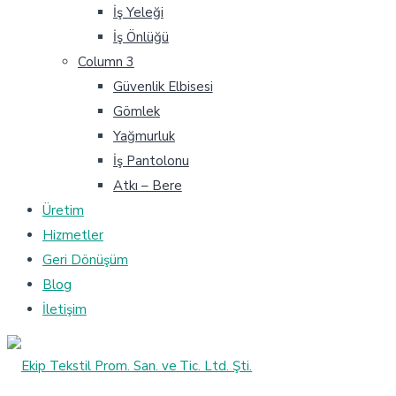
İş Yeleği
İş Önlüğü
Column 3
Güvenlik Elbisesi
Gömlek
Yağmurluk
İş Pantolonu
Atkı – Bere
Üretim
Hizmetler
Geri Dönüşüm
Blog
İletişim