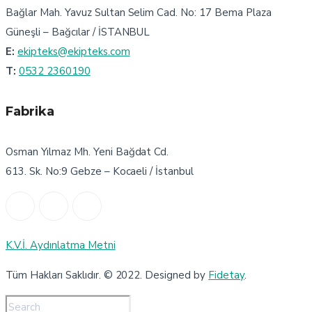
Bağlar Mah. Yavuz Sultan Selim Cad. No: 17 Bema Plaza
güvenlik kıyafeti üreten firmalar
Güneşli – Bağcılar / İSTANBUL
E:
ekipteks@ekipteks.com
iş elbiselerinin fonksiyonu
T:
0532 2360190
iş elbiselerinde geri dönümün önemi
Fabrika
iş elbiseleri üretim süreci
özel tasarım iş kıyafeti
Osman Yılmaz Mh. Yeni Bağdat Cd.
613. Sk. No:9 Gebze – Kocaeli / İstanbul
iş kıyafet ücretleri
iş kıyafeti üreticisi
güvenlik kıyafeti fonskiyonları
promosyon tekstil önemi
iş elbisesi üreten firmalar
iş elbiseleri üretimi süreci
K.V.İ. Aydınlatma Metni
Tüm Hakları Saklıdır. © 2022. Designed by
Fidetay
.
iş elbiseleri imalat aşamaları
iş kıyafeti kocaeli