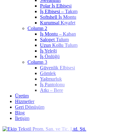
Sweatshirt
Polar İş Elbisesi
İş Elbisesi – Takım
Softshell İş Montu
Kurumsal Kıyafet
Column 2
İş Montu – Kaban
Salopet Tulum
Uzun Kollu Tulum
İş Yeleği
İş Önlüğü
Column 3
Güvenlik Elbisesi
Gömlek
Yağmurluk
İş Pantolonu
Atkı – Bere
Üretim
Hizmetler
Geri Dönüşüm
Blog
İletişim