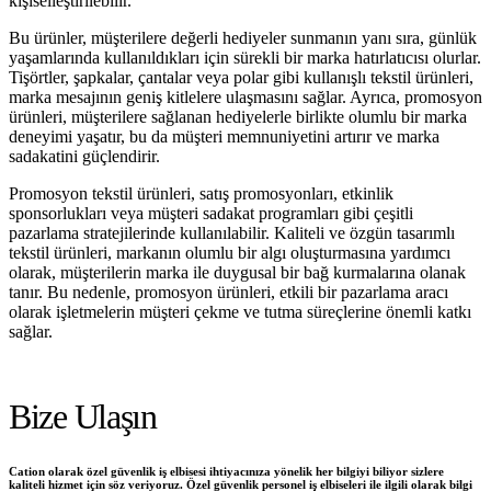
kişiselleştirilebilir.
Bu ürünler, müşterilere değerli hediyeler sunmanın yanı sıra, günlük
yaşamlarında kullanıldıkları için sürekli bir marka hatırlatıcısı olurlar.
Tişörtler, şapkalar, çantalar veya polar gibi kullanışlı tekstil ürünleri,
marka mesajının geniş kitlelere ulaşmasını sağlar. Ayrıca, promosyon
ürünleri, müşterilere sağlanan hediyelerle birlikte olumlu bir marka
deneyimi yaşatır, bu da müşteri memnuniyetini artırır ve marka
sadakatini güçlendirir.
Promosyon tekstil ürünleri, satış promosyonları, etkinlik
sponsorlukları veya müşteri sadakat programları gibi çeşitli
pazarlama stratejilerinde kullanılabilir. Kaliteli ve özgün tasarımlı
tekstil ürünleri, markanın olumlu bir algı oluşturmasına yardımcı
olarak, müşterilerin marka ile duygusal bir bağ kurmalarına olanak
tanır. Bu nedenle, promosyon ürünleri, etkili bir pazarlama aracı
olarak işletmelerin müşteri çekme ve tutma süreçlerine önemli katkı
sağlar.
Bize Ulaşın
Cation olarak özel güvenlik iş elbisesi ihtiyacınıza yönelik her bilgiyi biliyor sizlere
kaliteli hizmet için söz veriyoruz. Özel güvenlik personel iş elbiseleri ile ilgili olarak bilgi