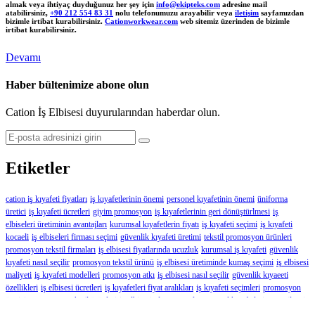
almak veya ihtiyaç duyduğunuz her şey için
info@ekipteks.com
adresine mail
atabilirsiniz,
+90 212 554 83 31
nolu telefonumuzu arayabilir veya
iletişim
sayfamızdan
bizimle irtibat kurabilirsiniz.
Cationworkwear.com
web sitemiz üzerinden de bizimle
irtibat kurabilirsiniz.
Devamı
Haber bültenimize abone olun
Cation İş Elbisesi duyurularından haberdar olun.
Etiketler
cation iş kıyafeti fiyatları
iş kıyafetlerinin önemi
personel kıyafetinin önemi
üniforma
üretici
iş kıyafeti ücretleri
giyim promosyon
iş kıyafetlerinin geri dönüştürlmesi
iş
elbiseleri üretiminin avantajları
kurumsal kıyafetlerin fiyatı
iş kıyafeti seçimi
iş kıyafeti
kocaeli
iş elbiseleri firması seçimi
güvenlik kıyafeti üretimi
tekstil promosyon ürünleri
promosyon tekstil firmaları
iş elbisesi fiyatlarında ucuzluk
kurumsal iş kıyafeti
güvenlik
kıyafeti nasıl seçilir
promosyon tekstil ürünü
iş elbisesi üretiminde kumaş seçimi
iş elbisesi
maliyeti
iş kıyafeti modelleri
promosyon atkı
iş elbisesi nasıl seçilir
güvenlik kıyaeeti
özellikleri
iş elbisesi ücretleri
iş kıyafetleri fiyat aralıkları
iş kıyafeti seçimleri
promosyon
üretici
promosyon tekstil ürünleri
iş elbisesinde son moda
personel kıyafetleri avantajları
iş
elbise üretici
tekstil teknoloji
iş elbisesi üreten firma
kışlık işçi elbisesi
kurumsal giyim