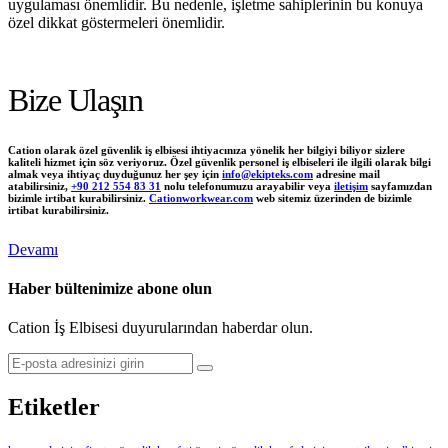
uygulaması önemlidir. Bu nedenle, işletme sahiplerinin bu konuya
özel dikkat göstermeleri önemlidir.
Bize Ulaşın
Cation olarak özel güvenlik iş elbisesi ihtiyacınıza yönelik her bilgiyi biliyor sizlere
kaliteli hizmet için söz veriyoruz. Özel güvenlik personel iş elbiseleri ile ilgili olarak bilgi
almak veya ihtiyaç duyduğunuz her şey için
info@ekipteks.com
adresine mail
atabilirsiniz,
+90 212 554 83 31
nolu telefonumuzu arayabilir veya
iletişim
sayfamızdan
bizimle irtibat kurabilirsiniz.
Cationworkwear.com
web sitemiz üzerinden de bizimle
irtibat kurabilirsiniz.
Devamı
Haber bültenimize abone olun
Cation İş Elbisesi duyurularından haberdar olun.
Etiketler