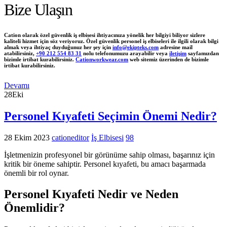
Bize Ulaşın
Cation olarak özel güvenlik iş elbisesi ihtiyacınıza yönelik her bilgiyi biliyor sizlere
kaliteli hizmet için söz veriyoruz. Özel güvenlik personel iş elbiseleri ile ilgili olarak bilgi
almak veya ihtiyaç duyduğunuz her şey için
info@ekipteks.com
adresine mail
atabilirsiniz,
+90 212 554 83 31
nolu telefonumuzu arayabilir veya
iletişim
sayfamızdan
bizimle irtibat kurabilirsiniz.
Cationworkwear.com
web sitemiz üzerinden de bizimle
irtibat kurabilirsiniz.
Devamı
28
Eki
Personel Kıyafeti Seçimin Önemi Nedir?
28 Ekim 2023
cationeditor
İş Elbisesi
98
İşletmenizin profesyonel bir görünüme sahip olması, başarınız için
kritik bir öneme sahiptir. Personel kıyafeti, bu amacı başarmada
önemli bir rol oynar.
Personel Kıyafeti Nedir ve Neden
Önemlidir?