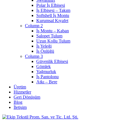
Sweatshirt
Polar İş Elbisesi
İş Elbisesi – Takım
Softshell İş Montu
Kurumsal Kıyafet
Column 2
İş Montu – Kaban
Salopet Tulum
Uzun Kollu Tulum
İş Yeleği
İş Önlüğü
Column 3
Güvenlik Elbisesi
Gömlek
Yağmurluk
İş Pantolonu
Atkı – Bere
Üretim
Hizmetler
Geri Dönüşüm
Blog
İletişim