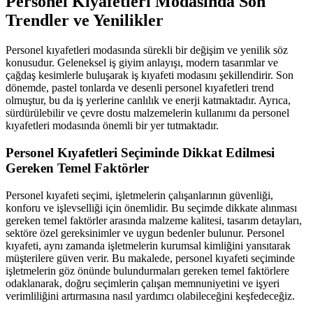
Personel Kıyafetleri Modasında Son
Trendler ve Yenilikler
Personel kıyafetleri modasında sürekli bir değişim ve yenilik söz
konusudur. Geleneksel iş giyim anlayışı, modern tasarımlar ve
çağdaş kesimlerle buluşarak iş kıyafeti modasını şekillendirir. Son
dönemde, pastel tonlarda ve desenli personel kıyafetleri trend
olmuştur, bu da iş yerlerine canlılık ve enerji katmaktadır. Ayrıca,
sürdürülebilir ve çevre dostu malzemelerin kullanımı da personel
kıyafetleri modasında önemli bir yer tutmaktadır.
Personel Kıyafetleri Seçiminde Dikkat Edilmesi
Gereken Temel Faktörler
Personel kıyafeti seçimi, işletmelerin çalışanlarının güvenliği,
konforu ve işlevselliği için önemlidir. Bu seçimde dikkate alınması
gereken temel faktörler arasında malzeme kalitesi, tasarım detayları,
sektöre özel gereksinimler ve uygun bedenler bulunur. Personel
kıyafeti, aynı zamanda işletmelerin kurumsal kimliğini yansıtarak
müşterilere güven verir. Bu makalede, personel kıyafeti seçiminde
işletmelerin göz önünde bulundurmaları gereken temel faktörlere
odaklanarak, doğru seçimlerin çalışan memnuniyetini ve işyeri
verimliliğini artırmasına nasıl yardımcı olabileceğini keşfedeceğiz.