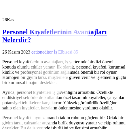
26
Kas
Personel Kıyafetlerinin Avantajları
Nelerdir?
26 Kasım 2023
cationeditor
İş Elbisesi
85
Personel kıyafetlerinin avantajları, iş yerlerinde bir dizi önemli
konuda olumlu etkiler yaratır. İlk olarak, personel kıyafeti, kurumsal
kimlik ve profesyonel görünüm sağlamada önemli bir rol oynar.
Homojen bir giyim tarzı, müşterilere güven verir ve işletmenin güçlü
bir kurumsal imajını destekler.
Ayrıca, personel kıyafetleri iş güvenliğini artırabilir. Özellikle
endüstriyel sektörlerde kullanılan özel tasarımlı kıyafetler, çalışanları
potansiyel tehlikelere karşı korur. Yüksek görünürlük özelliğine
sahip olan kıyafetler, kazaların önlenmesine yardımcı olabilir.
Personel kıyafeti aynı zamanda takım ruhunu güçlendirir. Ortak bir
giyim tarzı, çalışanlar arasında birlik duygusu yaratır ve ekip ruhunu
destekler. Bu da iş yerinde işbirliğini ve iletişimi artırabilir.