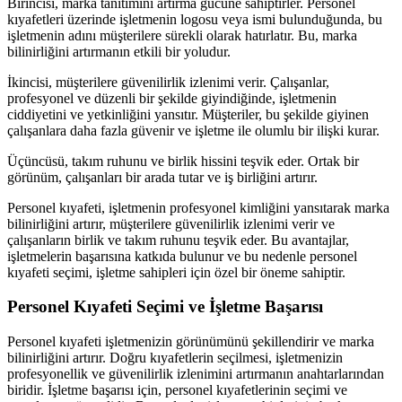
Birincisi, marka tanıtımını artırma gücüne sahiptirler. Personel
kıyafetleri üzerinde işletmenin logosu veya ismi bulunduğunda, bu
işletmenin adını müşterilere sürekli olarak hatırlatır. Bu, marka
bilinirliğini artırmanın etkili bir yoludur.
İkincisi, müşterilere güvenilirlik izlenimi verir. Çalışanlar,
profesyonel ve düzenli bir şekilde giyindiğinde, işletmenin
ciddiyetini ve yetkinliğini yansıtır. Müşteriler, bu şekilde giyinen
çalışanlara daha fazla güvenir ve işletme ile olumlu bir ilişki kurar.
Üçüncüsü, takım ruhunu ve birlik hissini teşvik eder. Ortak bir
görünüm, çalışanları bir arada tutar ve iş birliğini artırır.
Personel kıyafeti, işletmenin profesyonel kimliğini yansıtarak marka
bilinirliğini artırır, müşterilere güvenilirlik izlenimi verir ve
çalışanların birlik ve takım ruhunu teşvik eder. Bu avantajlar,
işletmelerin başarısına katkıda bulunur ve bu nedenle personel
kıyafeti seçimi, işletme sahipleri için özel bir öneme sahiptir.
Personel Kıyafeti Seçimi ve İşletme Başarısı
Personel kıyafeti işletmenizin görünümünü şekillendirir ve marka
bilinirliğini artırır. Doğru kıyafetlerin seçilmesi, işletmenizin
profesyonellik ve güvenilirlik izlenimini artırmanın anahtarlarından
biridir. İşletme başarısı için, personel kıyafetlerinin seçimi ve