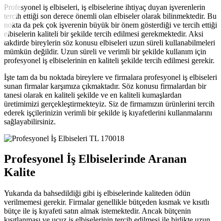
Profesyonel iş elbiseleri, iş elbiselerine ihtiyaç duyan işverenlerin
tercih ettiği son derece önemli olan elbiseler olarak bilinmektedir. Bu
nokta da pek çok işverenin büyük bir önem gösterdiği ve tercih ettiği
elbiselerin kaliteli bir şekilde tercih edilmesi gerekmektedir. Aksi
takdirde bireylerin söz konusu elbiseleri uzun süreli kullanabilmeleri
mümkün değildir. Uzun süreli ve verimli bir şekilde kullanım için
profesyonel iş elbiselerinin en kaliteli şekilde tercih edilmesi gerekir.
İşte tam da bu noktada bireylere ve firmalara profesyonel iş elbiseleri
sunan firmalar karşımıza çıkmaktadır. Söz konusu firmalardan bir
tanesi olarak en kaliteli şekilde ve en kaliteli kumaşlardan
üretimimizi gerçekleştirmekteyiz. Siz de firmamızın ürünlerini tercih
ederek işçilerinizin verimli bir şekilde iş kıyafetlerini kullanmalarını
sağlayabilirsiniz.
TL 170018
Profesyonel İş Elbiselerinde Aranan
Kalite
Yukarıda da bahsedildiği gibi iş elbiselerinde kaliteden ödün
verilmemesi gerekir. Firmalar genellikle bütçeden kısmak ve kısıtlı
bütçe ile iş kıyafeti satın almak istemektedir. Ancak bütçenin
kısıtlanması ve ucuz iş elbiselerinin tercih edilmesi ile birlikte uzun