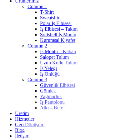
Ürünlerimiz
Column 1
T-Shirt
Sweatshirt
Polar İş Elbisesi
İş Elbisesi – Takım
Softshell İş Montu
Kurumsal Kıyafet
Column 2
İş Montu – Kaban
Salopet Tulum
Uzun Kollu Tulum
İş Yeleği
İş Önlüğü
Column 3
Güvenlik Elbisesi
Gömlek
Yağmurluk
İş Pantolonu
Atkı – Bere
Üretim
Hizmetler
Geri Dönüşüm
Blog
İletişim