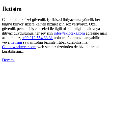
İletişim
Cation olarak özel güvenlik iş elbisesi ihtiyacınıza yönelik her
bilgiyi biliyor sizlere kaliteli hizmet için söz veriyoruz. Özel
güvenlik personel iş elbiseleri ile ilgili olarak bilgi almak veya
ihtiyaç duyduğunuz her şey için
info@ekipteks.com
adresine mail
atabilirsiniz,
+90 212 554 83 31
nolu telefonumuzu arayabilir
veya
iletişim
sayfamızdan bizimle irtibat kurabilirsiniz.
Cationworkwear.com
web sitemiz üzerinden de bizimle irtibat
kurabilirsiniz.
Devamı
HABER BÜLTENIMIZE ABONE OLUN
Cation İş Elbisesi duyurularından haberdar olun.