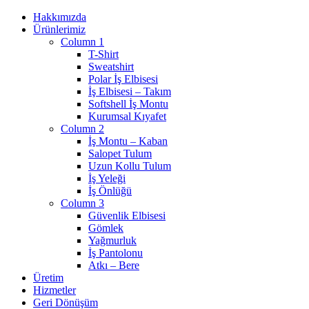
Hakkımızda
Ürünlerimiz
Column 1
T-Shirt
Sweatshirt
Polar İş Elbisesi
İş Elbisesi – Takım
Softshell İş Montu
Kurumsal Kıyafet
Column 2
İş Montu – Kaban
Salopet Tulum
Uzun Kollu Tulum
İş Yeleği
İş Önlüğü
Column 3
Güvenlik Elbisesi
Gömlek
Yağmurluk
İş Pantolonu
Atkı – Bere
Üretim
Hizmetler
Geri Dönüşüm