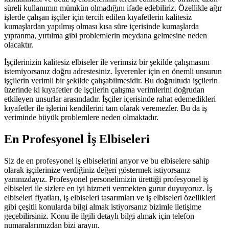
süreli kullanımın mümkün olmadığını ifade edebiliriz. Özellikle ağır
işlerde çalışan işçiler için tercih edilen kıyafetlerin kalitesiz
kumaşlardan yapılmış olması kısa süre içerisinde kumaşlarda
yıpranma, yırtılma gibi problemlerin meydana gelmesine neden
olacaktır.
İşçilerinizin kalitesiz elbiseler ile verimsiz bir şekilde çalışmasını
istemiyorsanız doğru adrestesiniz. İşverenler için en önemli unsurun
işçilerin verimli bir şekilde çalışabilmesidir. Bu doğrultuda işçilerin
üzerinde ki kıyafetler de işçilerin çalışma verimlerini doğrudan
etkileyen unsurlar arasındadır. İşçiler içerisinde rahat edemedikleri
kıyafetler ile işlerini kendilerini tam olarak veremezler. Bu da iş
veriminde büyük problemlere neden olmaktadır.
En Profesyonel İş Elbiseleri
Siz de en profesyonel iş elbiselerini arıyor ve bu elbiselere sahip
olarak işçilerinize verdiğiniz değeri göstermek istiyorsanız
yanınızdayız. Profesyonel personelimizin ürettiği profesyonel iş
elbiseleri ile sizlere en iyi hizmeti vermekten gurur duyuyoruz. İş
elbiseleri fiyatları, iş elbiseleri tasarımları ve iş elbiseleri özellikleri
gibi çeşitli konularda bilgi almak istiyorsanız bizimle iletişime
geçebilirsiniz. Konu ile ilgili detaylı bilgi almak için telefon
numaralarımızdan bizi arayın.