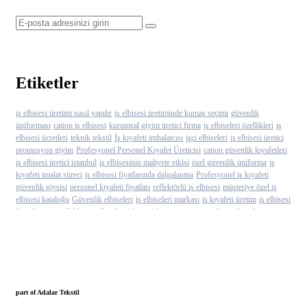
Etiketler
iş elbisesi üretimi nasıl yapılır
iş elbisesi üretiminde kumaş seçimi
güvenlik
üniforması
cation iş elbisesi
kurumsal giyim üretici firma
iş elbiseleri özellikleri
iş
elbisesi ücretleri
teknik tekstil
İş kıyafeti imhalatcısı
işçi elbiseleri
iş elbisesi üretici
promosyon giyim
Profesyonel Personel Kıyafet Üreticisi
cation güvenlik kıyafetleri
iş elbisesi üretici istanbul
iş elbisesinin maliyete etkisi
özel güvenlik üniforma
iş
kıyafeti imalat süreci
iş elbisesi fiyatlarında dalgalanma
Profesyonel iş kıyafeti
güvenlik giysisi
personel kıyafeti fiyatları
reflektörlü iş elbisesi
müşteriye özel iş
elbisesi kataloğu
Güvenlik elbiseleri
iş elbiseleri markası
iş kıyafeti üretim
iş elbisesi
firmalarının özellikleri
iş elbiselerinde geri dönüşümün avantajları
iş kıyafeti üreticisi
promosyon kaban
iş elbisesi üretimi tasarım aşaması
iş elbisesi tasarımı
iş kıyafeti
üretici
iş kıyafeti üretim süreci
kurumsal giyim firması
iş kıyafeti ücreti
iş elbiseleri
promosyon tekstil üretici firma
özel tasarım iş kıyafeti nasıl yapılır
promosyon tekstil
İş Kıyafeti İmalatçısı
iş elbiselerinde geri dönüşüm nasıl olur
tekstil promosyon
üretimi
iş elbiseleri üretimin önemi
iş kıyafetleri üreticisinin avantajları
tekstil
promosyon ürünü
Profesyonel İş Kıyafetleri
cation yazlık iş elbisesi
iş elbisesi
part of Adalar Tekstil
üretiminin önemi
en uygun personel kıyafetleri
iş elbise fiyatları
teknik iş elbise