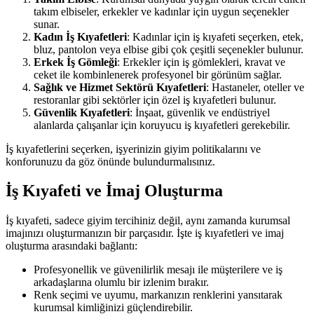
takım elbiseler, erkekler ve kadınlar için uygun seçenekler
sunar.
Kadın İş Kıyafetleri
: Kadınlar için iş kıyafeti seçerken, etek,
bluz, pantolon veya elbise gibi çok çeşitli seçenekler bulunur.
Erkek İş Gömleği
: Erkekler için iş gömlekleri, kravat ve
ceket ile kombinlenerek profesyonel bir görünüm sağlar.
Sağlık ve Hizmet Sektörü Kıyafetleri
: Hastaneler, oteller ve
restoranlar gibi sektörler için özel iş kıyafetleri bulunur.
Güvenlik Kıyafetleri
: İnşaat, güvenlik ve endüstriyel
alanlarda çalışanlar için koruyucu iş kıyafetleri gerekebilir.
İş kıyafetlerini seçerken, işyerinizin giyim politikalarını ve
konforunuzu da göz önünde bulundurmalısınız.
İş Kıyafeti ve İmaj Oluşturma
İş kıyafeti, sadece giyim tercihiniz değil, aynı zamanda kurumsal
imajınızı oluşturmanızın bir parçasıdır. İşte iş kıyafetleri ve imaj
oluşturma arasındaki bağlantı:
Profesyonellik ve güvenilirlik mesajı ile müşterilere ve iş
arkadaşlarına olumlu bir izlenim bırakır.
Renk seçimi ve uyumu, markanızın renklerini yansıtarak
kurumsal kimliğinizi güçlendirebilir.