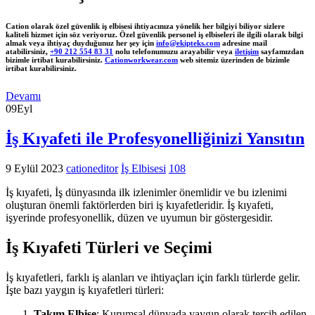
Cation olarak özel güvenlik iş elbisesi ihtiyacınıza yönelik her bilgiyi biliyor sizlere
kaliteli hizmet için söz veriyoruz. Özel güvenlik personel iş elbiseleri ile ilgili olarak bilgi
almak veya ihtiyaç duyduğunuz her şey için
info@ekipteks.com
adresine mail
atabilirsiniz,
+90 212 554 83 31
nolu telefonumuzu arayabilir veya
iletişim
sayfamızdan
bizimle irtibat kurabilirsiniz.
Cationworkwear.com
web sitemiz üzerinden de bizimle
irtibat kurabilirsiniz.
Devamı
09
Eyl
İş Kıyafeti ile Profesyonelliğinizi Yansıtın
9 Eylül 2023
cationeditor
İş Elbisesi
108
İş kıyafeti, İş dünyasında ilk izlenimler önemlidir ve bu izlenimi
oluşturan önemli faktörlerden biri iş kıyafetleridir. İş kıyafeti,
işyerinde profesyonellik, düzen ve uyumun bir göstergesidir.
İş Kıyafeti Türleri ve Seçimi
İş kıyafetleri, farklı iş alanları ve ihtiyaçları için farklı türlerde gelir.
İşte bazı yaygın iş kıyafetleri türleri:
Takım Elbise
: Kurumsal dünyada yaygın olarak tercih edilen