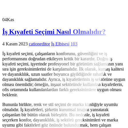
04
Kas
İş Kıyafeti Seçimi Nasıl Olmalıdır?
4 Kasım 2023
cationeditor
İş Elbisesi
103
İş kıyafeti seçimi, çalışanların konforunu, güvenliğini ve iş
performansını doğrudan etkileyen kritik bir karardır. Doğru iş
kıyafeti seçimi, işyerinde profesyonel bir görünüm sağlamanın yanı
sıra işin gereksinimlerini de karşılamalıdır. İlk olarak, kumaş kalitesi
ve dayanıklılık, uzun saatler boyunca giyildiğinde rahatlık ve
dayanıklılık sağlamalıdır. Ayrıca, iş kıyafetlerinin iş sektörüne uygun
olması önemlidir; örneğin, inşaat sektöründe kullanılan kıyafetlerin,
ofis ortamında kullanılanlardan farklı gereksinimlere uygun olması
beklenir.
Bununla birlikte, renk ve stil seçimi de marka kimliğiyle uyumlu
olmalıdır. İş kıyafetleri, şirketin kurumsal imajını yansıtarak
çalışanları bir bütün olarak birleştirir. Bu nedenle, iş kıyafeti
seçerken konfor, dayanıklılık, iş sektörü gereksinimleri ve marka
uyumu gibi faktörleri göz önünde bulundurmak, hem çalışan