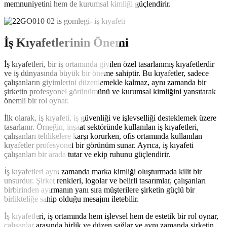
memnuniyetini hem de kurumsal kimliği güçlendirir.
İş Kıyafetlerinin Önemi
İş kıyafetleri, bir iş ortamında giyilen özel tasarlanmış kıyafetlerdir
ve iş dünyasında büyük bir öneme sahiptir. Bu kıyafetler, sadece
çalışanların giyimlerini düzenlemekle kalmaz, aynı zamanda bir
şirketin profesyonel görünümünü ve kurumsal kimliğini yansıtarak
önemli bir rol oynar.
İlk olarak, iş kıyafeti, iş güvenliği ve işlevselliği desteklemek üzere
tasarlanır. Örneğin, inşaat sektöründe kullanılan iş kıyafetleri,
çalışanları tehlikelere karşı korurken, ofis ortamında kullanılan
kıyafetler profesyonel bir görünüm sunar. Ayrıca, iş kıyafeti
çalışanları bir arada tutar ve ekip ruhunu güçlendirir.
İş kıyafetleri aynı zamanda marka kimliği oluşturmada kilit bir
unsurdur. Şirket renkleri, logolar ve belirli tasarımlar, çalışanları
birbirinden ayırmanın yanı sıra müşterilere şirketin güçlü bir
birlikteliğe sahip olduğu mesajını iletebilir.
İş kıyafetleri, iş ortamında hem işlevsel hem de estetik bir rol oynar,
çalışanlar arasında birlik ve düzen sağlar ve aynı zamanda şirketin