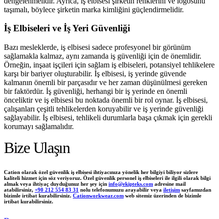
dengelenmelidir. Ayrıca, iş elbisesi şirketin renklerini ve logosunu
taşımalı, böylece şirketin marka kimliğini güçlendirmelidir.
İş Elbiseleri ve İş Yeri Güvenliği
Bazı mesleklerde, iş elbisesi sadece profesyonel bir görünüm
sağlamakla kalmaz, aynı zamanda iş güvenliği için de önemlidir.
Örneğin, inşaat işçileri için sağlam iş elbiseleri, potansiyel tehlikelere
karşı bir bariyer oluşturabilir. İş elbisesi, iş yerinde güvende
kalmanın önemli bir parçasıdır ve her zaman düşünülmesi gereken
bir faktördür. İş güvenliği, herhangi bir iş yerinde en önemli
önceliktir ve iş elbisesi bu noktada önemli bir rol oynar. İş elbisesi,
çalışanları çeşitli tehlikelerden koruyabilir ve iş yerinde güvenliği
sağlayabilir. İş elbisesi, tehlikeli durumlarla başa çıkmak için gerekli
korumayı sağlamalıdır.
Bize Ulaşın
Cation olarak özel güvenlik iş elbisesi ihtiyacınıza yönelik her bilgiyi biliyor sizlere
kaliteli hizmet için söz veriyoruz. Özel güvenlik personel iş elbiseleri ile ilgili olarak bilgi
almak veya ihtiyaç duyduğunuz her şey için
info@ekipteks.com
adresine mail
atabilirsiniz,
+90 212 554 83 31
nolu telefonumuzu arayabilir veya
iletişim
sayfamızdan
bizimle irtibat kurabilirsiniz.
Cationworkwear.com
web sitemiz üzerinden de bizimle
irtibat kurabilirsiniz.