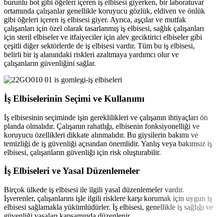
burunlu bot gibi öğeleri içeren iş elbisesi giyerken, bir laboratuvar
ortamında çalışanlar genellikle koruyucu gözlük, eldiven ve önlük
gibi öğeleri içeren iş elbisesi giyer. Ayrıca, aşçılar ve mutfak
çalışanları için özel olarak tasarlanmış iş elbisesi, sağlık çalışanları
için steril elbiseler ve itfaiyeciler için alev geciktirici elbiseler gibi
çeşitli diğer sektörlerde de iş elbisesi vardır. Tüm bu iş elbisesi,
belirli bir iş alanındaki riskleri azaltmaya yardımcı olur ve
çalışanların güvenliğini sağlar.
İş Elbiselerinin Seçimi ve Kullanımı
İş elbisesinin seçiminde işin gereklilikleri ve çalışanın ihtiyaçları ön
planda olmalıdır. Çalışanın rahatlığı, elbisenin fonksiyonelliği ve
koruyucu özellikleri dikkate alınmalıdır. Bu giysilerin bakımı ve
temizliği de iş güvenliği açısından önemlidir. Yanlış veya bakımsız iş
elbisesi, çalışanların güvenliği için risk oluşturabilir.
İş Elbiseleri ve Yasal Düzenlemeler
Birçok ülkede iş elbisesi ile ilgili yasal düzenlemeler vardır.
İşverenler, çalışanlarını işle ilgili risklere karşı korumak için uygun iş
elbisesi sağlamakla yükümlüdürler. İş elbisesi, genellikle iş sağlığı ve
güvenliği yasaları kapsamında düzenlenir.