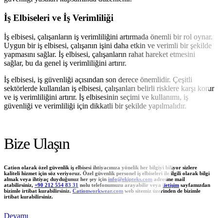
İş Elbiseleri ve İş Verimliliği
İş elbisesi, çalışanların iş verimliliğini artırmada önemli bir rol oynar.
Uygun bir iş elbisesi, çalışanın işini daha etkin ve verimli bir şekilde
yapmasını sağlar. İş elbisesi, çalışanların rahat hareket etmesini
sağlar, bu da genel iş verimliliğini artırır.
İş elbisesi, iş güvenliği açısından son derece önemlidir. Çeşitli
sektörlerde kullanılan iş elbisesi, çalışanları belirli risklere karşı korur
ve iş verimliliğini artırır. İş elbisesinin seçimi ve kullanımı, iş
güvenliği ve verimliliği için dikkatli bir şekilde yapılmalıdır.
Bize Ulaşın
Cation olarak özel güvenlik iş elbisesi ihtiyacınıza yönelik her bilgiyi biliyor sizlere
kaliteli hizmet için söz veriyoruz. Özel güvenlik personel iş elbiseleri ile ilgili olarak bilgi
almak veya ihtiyaç duyduğunuz her şey için
info@ekipteks.com
adresine mail
atabilirsiniz,
+90 212 554 83 31
nolu telefonumuzu arayabilir veya
iletişim
sayfamızdan
bizimle irtibat kurabilirsiniz.
Cationworkwear.com
web sitemiz üzerinden de bizimle
irtibat kurabilirsiniz.
Devamı