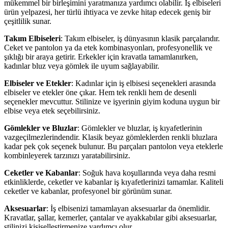
mükemmel bir birleşimini yaratmanıza yardımcı olabilir. İş elbiseleri
ürün yelpazesi, her türlü ihtiyaca ve zevke hitap edecek geniş bir
çeşitlilik sunar.
Takım Elbiseleri
: Takım elbiseler, iş dünyasının klasik parçalarıdır.
Ceket ve pantolon ya da etek kombinasyonları, profesyonellik ve
şıklığı bir araya getirir. Erkekler için kravatla tamamlanırken,
kadınlar bluz veya gömlek ile uyum sağlayabilir.
Elbiseler ve Etekler
: Kadınlar için iş elbisesi seçenekleri arasında
elbiseler ve etekler öne çıkar. Hem tek renkli hem de desenli
seçenekler mevcuttur. Stilinize ve işyerinin giyim koduna uygun bir
elbise veya etek seçebilirsiniz.
Gömlekler ve Bluzlar
: Gömlekler ve bluzlar, iş kıyafetlerinin
vazgeçilmezlerindendir. Klasik beyaz gömleklerden renkli bluzlara
kadar pek çok seçenek bulunur. Bu parçaları pantolon veya eteklerle
kombinleyerek tarzınızı yaratabilirsiniz.
Ceketler ve Kabanlar
: Soğuk hava koşullarında veya daha resmi
etkinliklerde, ceketler ve kabanlar iş kıyafetlerinizi tamamlar. Kaliteli
ceketler ve kabanlar, profesyonel bir görünüm sunar.
Aksesuarlar
: İş elbisenizi tamamlayan aksesuarlar da önemlidir.
Kravatlar, şallar, kemerler, çantalar ve ayakkabılar gibi aksesuarlar,
stilinizi kişiselleştirmenize yardımcı olur.