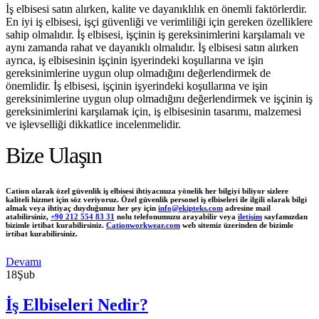
İş elbisesi satın alırken, kalite ve dayanıklılık en önemli faktörlerdir.
En iyi iş elbisesi, işçi güvenliği ve verimliliği için gereken özelliklere
sahip olmalıdır. İş elbisesi, işçinin iş gereksinimlerini karşılamalı ve
aynı zamanda rahat ve dayanıklı olmalıdır. İş elbisesi satın alırken
ayrıca, iş elbisesinin işçinin işyerindeki koşullarına ve işin
gereksinimlerine uygun olup olmadığını değerlendirmek de
önemlidir. İş elbisesi, işçinin işyerindeki koşullarına ve işin
gereksinimlerine uygun olup olmadığını değerlendirmek ve işçinin iş
gereksinimlerini karşılamak için, iş elbisesinin tasarımı, malzemesi
ve işlevselliği dikkatlice incelenmelidir.
Bize Ulaşın
Cation olarak özel güvenlik iş elbisesi ihtiyacınıza yönelik her bilgiyi biliyor sizlere
kaliteli hizmet için söz veriyoruz. Özel güvenlik personel iş elbiseleri ile ilgili olarak bilgi
almak veya ihtiyaç duyduğunuz her şey için
info@ekipteks.com
adresine mail
atabilirsiniz,
+90 212 554 83 31
nolu telefonumuzu arayabilir veya
iletişim
sayfamızdan
bizimle irtibat kurabilirsiniz.
Cationworkwear.com
web sitemiz üzerinden de bizimle
irtibat kurabilirsiniz.
Devamı
18
Şub
İş Elbiseleri Nedir?