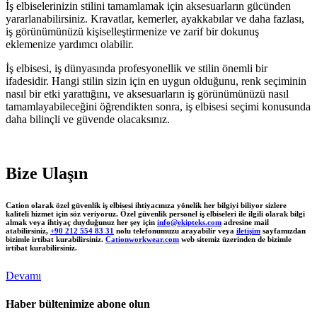
İş elbiselerinizin stilini tamamlamak için aksesuarların gücünden
yararlanabilirsiniz. Kravatlar, kemerler, ayakkabılar ve daha fazlası,
iş görünümünüzü kişiselleştirmenize ve zarif bir dokunuş
eklemenize yardımcı olabilir.
İş elbisesi, iş dünyasında profesyonellik ve stilin önemli bir
ifadesidir. Hangi stilin sizin için en uygun olduğunu, renk seçiminin
nasıl bir etki yarattığını, ve aksesuarların iş görünümünüzü nasıl
tamamlayabileceğini öğrendikten sonra, iş elbisesi seçimi konusunda
daha bilinçli ve güvende olacaksınız.
Bize Ulaşın
Cation olarak özel güvenlik iş elbisesi ihtiyacınıza yönelik her bilgiyi biliyor sizlere
kaliteli hizmet için söz veriyoruz. Özel güvenlik personel iş elbiseleri ile ilgili olarak bilgi
almak veya ihtiyaç duyduğunuz her şey için
info@ekipteks.com
adresine mail
atabilirsiniz,
+90 212 554 83 31
nolu telefonumuzu arayabilir veya
iletişim
sayfamızdan
bizimle irtibat kurabilirsiniz.
Cationworkwear.com
web sitemiz üzerinden de bizimle
irtibat kurabilirsiniz.
Devamı
Haber bültenimize abone olun