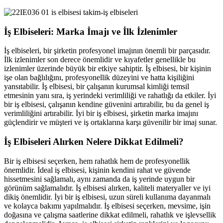
İş Elbiseleri: Marka İmajı ve İlk İzlenimler
İş elbiseleri, bir şirketin profesyonel imajının önemli bir parçasıdır.
İlk izlenimler son derece önemlidir ve kıyafetler genellikle bu
izlenimler üzerinde büyük bir etkiye sahiptir. İş elbisesi, bir kişinin
işe olan bağlılığını, profesyonellik düzeyini ve hatta kişiliğini
yansıtabilir. İş elbisesi, bir çalışanın kurumsal kimliği temsil
etmesinin yanı sıra, iş yerindeki verimliliği ve rahatlığı da etkiler. İyi
bir iş elbisesi, çalışanın kendine güvenini artırabilir, bu da genel iş
verimliliğini artırabilir. İyi bir iş elbisesi, şirketin marka imajını
güçlendirir ve müşteri ve iş ortaklarına karşı güvenilir bir imaj sunar.
İş Elbiseleri Alırken Nelere Dikkat Edilmeli?
Bir iş elbisesi seçerken, hem rahatlık hem de profesyonellik
önemlidir. İdeal iş elbisesi, kişinin kendini rahat ve güvende
hissetmesini sağlamalı, aynı zamanda da iş yerinde uygun bir
görünüm sağlamalıdır. İş elbisesi alırken, kaliteli materyaller ve iyi
dikiş önemlidir. İyi bir iş elbisesi, uzun süreli kullanıma dayanmalı
ve kolayca bakımı yapılmalıdır. İş elbisesi seçerken, mevsime, işin
doğasına ve çalışma saatlerine dikkat edilmeli, rahatlık ve işlevsellik