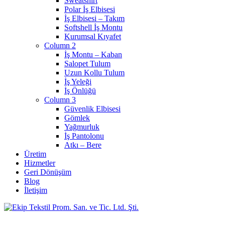
Sweatshirt
Polar İş Elbisesi
İş Elbisesi – Takım
Softshell İş Montu
Kurumsal Kıyafet
Column 2
İş Montu – Kaban
Salopet Tulum
Uzun Kollu Tulum
İş Yeleği
İş Önlüğü
Column 3
Güvenlik Elbisesi
Gömlek
Yağmurluk
İş Pantolonu
Atkı – Bere
Üretim
Hizmetler
Geri Dönüşüm
Blog
İletişim