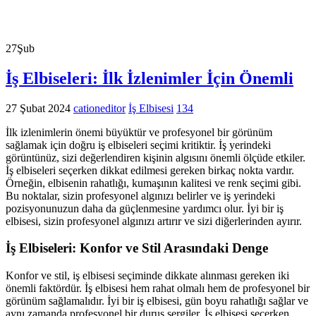
27
Şub
İş Elbiseleri: İlk İzlenimler İçin Önemli
27 Şubat 2024
cationeditor
İş Elbisesi
134
İlk izlenimlerin önemi büyüktür ve profesyonel bir görünüm
sağlamak için doğru iş elbiseleri seçimi kritiktir. İş yerindeki
görüntünüz, sizi değerlendiren kişinin algısını önemli ölçüde etkiler.
İş elbiseleri seçerken dikkat edilmesi gereken birkaç nokta vardır.
Örneğin, elbisenin rahatlığı, kumaşının kalitesi ve renk seçimi gibi.
Bu noktalar, sizin profesyonel algınızı belirler ve iş yerindeki
pozisyonunuzun daha da güçlenmesine yardımcı olur. İyi bir iş
elbisesi, sizin profesyonel algınızı artırır ve sizi diğerlerinden ayırır.
İş Elbiseleri: Konfor ve Stil Arasındaki Denge
Konfor ve stil, iş elbisesi seçiminde dikkate alınması gereken iki
önemli faktördür. İş elbisesi hem rahat olmalı hem de profesyonel bir
görünüm sağlamalıdır. İyi bir iş elbisesi, gün boyu rahatlığı sağlar ve
aynı zamanda profesyonel bir duruş sergiler. İş elbisesi seçerken,