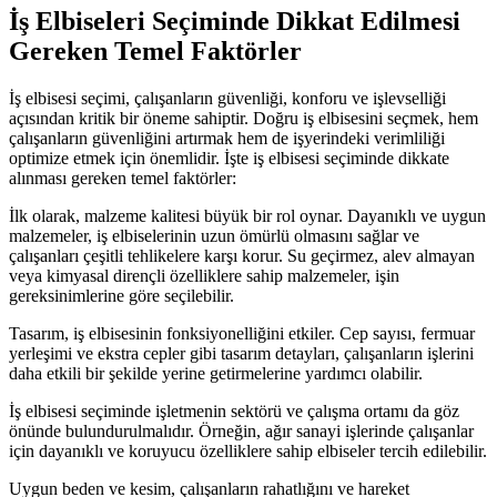
İş Elbiseleri Seçiminde Dikkat Edilmesi
Gereken Temel Faktörler
İş elbisesi seçimi, çalışanların güvenliği, konforu ve işlevselliği
açısından kritik bir öneme sahiptir. Doğru iş elbisesini seçmek, hem
çalışanların güvenliğini artırmak hem de işyerindeki verimliliği
optimize etmek için önemlidir. İşte iş elbisesi seçiminde dikkate
alınması gereken temel faktörler:
İlk olarak, malzeme kalitesi büyük bir rol oynar. Dayanıklı ve uygun
malzemeler, iş elbiselerinin uzun ömürlü olmasını sağlar ve
çalışanları çeşitli tehlikelere karşı korur. Su geçirmez, alev almayan
veya kimyasal dirençli özelliklere sahip malzemeler, işin
gereksinimlerine göre seçilebilir.
Tasarım, iş elbisesinin fonksiyonelliğini etkiler. Cep sayısı, fermuar
yerleşimi ve ekstra cepler gibi tasarım detayları, çalışanların işlerini
daha etkili bir şekilde yerine getirmelerine yardımcı olabilir.
İş elbisesi seçiminde işletmenin sektörü ve çalışma ortamı da göz
önünde bulundurulmalıdır. Örneğin, ağır sanayi işlerinde çalışanlar
için dayanıklı ve koruyucu özelliklere sahip elbiseler tercih edilebilir.
Uygun beden ve kesim, çalışanların rahatlığını ve hareket