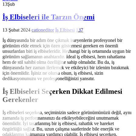
13
Şub
İş Elbiseleri ile Tarzın Önemi
13 Şubat 2024
cationeditor
İş Elbisesi
137
İş dünyasında bir adım öne çıkmak isteyenlerin profesyonel bir
görünüm elde etmek için özen göstermesi gereken en önemli
unsurlardan biri iş elbiseleridir. Herhangi bir iş ortamında uygun bir
görünüm sağlamanın anahtarıdır. İdeal iş elbisesi, hem rahatlama
hem de stil sahibi olma özelliğine sahip olmalıdır. Bu da, iş
dünyasında her zaman ilerlemek ve etkileyici bir izlenim bırakmak
için önemlidir. İşiniz ne olursa olsun, iş elbisesi, sizin
dedikasyonunuzu ve profesyonelliğinizi yansıtır.
İş Elbiseleri Seçerken Dikkat Edilmesi
Gerekenler
İş elbiseleri seçerken, seçiminizin sadece görünümünüzü değil, aynı
zamanda iş performansınızı da etkileyebileceğini unutmamak
önemlidir. İyi tasarlanmış bir iş elbisesi, rahatlık ve hareket
özgürlüğü sağlar. Bu, uzun çalışma saatlerinde bile enerjik ve
odaklanmış kalmanıza yardımcı olabilir. İş elbisesi seçerken,