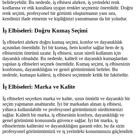
belirleyebilir. Bu nedenle, iş elbisesi alırken, iş yerindeki renk
kodlarına ve etik kurallara uygun renkler seçmeniz önemlidir. Doğru
renk seçimi, profesyonel bir görüntü oluşturmanın yanı sıra,
kendinizi ifade etmenin ve kişiliğinizi yansıtmanın da bir yoludur.
İş Elbiseleri: Doğru Kumaş Seçimi
İş elbiseleri alırken doğru kumaş seçimi, konfor ve dayanıklılık
açısından önemlidir. İyi bir kumaş, hem konfor sağlar hem de iş
elbisenizin ömrünü uzatır. İş elbisesi, uzun süreli kullanım için
dayanıklı olmalıdır. Bu nedenle, kaliteli ve dayanıklı kumaşlardan
yapılan iş elbiseleri seçmek önemlidir. Kumaş seçimi, iş elbisenizin
konforunu, dayanıklılığını ve genel görünümünü belirler. Bu
nedenle, kumaşın kalitesi, iş elbisesi seçiminde kritik bir faktördür.
İş Elbiseleri: Marka ve Kalite
İş elbiseleri seçerken marka ve kalite, uzun ömürlü ve dayanıklı bir
seçim yapmanın anahtarıdır. İyi bir markadan alınan iş elbisesi,
yıllarca kullanılabilir ve profesyonel görüntünüzü sürdürmenizi
sağlar. Kaliteli bir marka, iş elbisesinin konforu, dayanıklılığı ve
genel görünümü konusunda güvence sağlar. İyi bir marka, iş
elbiselerinin kalitesini ve dayanıklılığını garanti eder, bu da sizin
profesyonel görünümünüzü ve iş yerindeki konumunuzu güçlendirir.