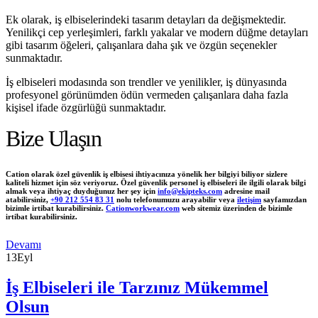
Ek olarak, iş elbiselerindeki tasarım detayları da değişmektedir.
Yenilikçi cep yerleşimleri, farklı yakalar ve modern düğme detayları
gibi tasarım öğeleri, çalışanlara daha şık ve özgün seçenekler
sunmaktadır.
İş elbiseleri modasında son trendler ve yenilikler, iş dünyasında
profesyonel görünümden ödün vermeden çalışanlara daha fazla
kişisel ifade özgürlüğü sunmaktadır.
Bize Ulaşın
Cation olarak özel güvenlik iş elbisesi ihtiyacınıza yönelik her bilgiyi biliyor sizlere
kaliteli hizmet için söz veriyoruz. Özel güvenlik personel iş elbiseleri ile ilgili olarak bilgi
almak veya ihtiyaç duyduğunuz her şey için
info@ekipteks.com
adresine mail
atabilirsiniz,
+90 212 554 83 31
nolu telefonumuzu arayabilir veya
iletişim
sayfamızdan
bizimle irtibat kurabilirsiniz.
Cationworkwear.com
web sitemiz üzerinden de bizimle
irtibat kurabilirsiniz.
Devamı
13
Eyl
İş Elbiseleri ile Tarzınız Mükemmel
Olsun