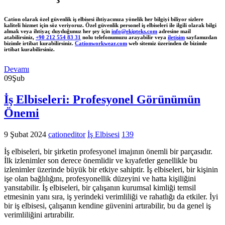
Cation olarak özel güvenlik iş elbisesi ihtiyacınıza yönelik her bilgiyi biliyor sizlere
kaliteli hizmet için söz veriyoruz. Özel güvenlik personel iş elbiseleri ile ilgili olarak bilgi
almak veya ihtiyaç duyduğunuz her şey için
info@ekipteks.com
adresine mail
atabilirsiniz,
+90 212 554 83 31
nolu telefonumuzu arayabilir veya
iletişim
sayfamızdan
bizimle irtibat kurabilirsiniz.
Cationworkwear.com
web sitemiz üzerinden de bizimle
irtibat kurabilirsiniz.
Devamı
09
Şub
İş Elbiseleri: Profesyonel Görünümün
Önemi
9 Şubat 2024
cationeditor
İş Elbisesi
139
İş elbiseleri, bir şirketin profesyonel imajının önemli bir parçasıdır.
İlk izlenimler son derece önemlidir ve kıyafetler genellikle bu
izlenimler üzerinde büyük bir etkiye sahiptir. İş elbiseleri, bir kişinin
işe olan bağlılığını, profesyonellik düzeyini ve hatta kişiliğini
yansıtabilir. İş elbiseleri, bir çalışanın kurumsal kimliği temsil
etmesinin yanı sıra, iş yerindeki verimliliği ve rahatlığı da etkiler. İyi
bir iş elbisesi, çalışanın kendine güvenini artırabilir, bu da genel iş
verimliliğini artırabilir.