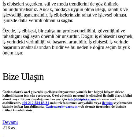
İş elbiseleri seçerken, stil ve moda trendlerini de göz önünde
bulundurmalısınız. Ancak, modaya uygun olma isteği, rahatlık ve
işlevselliği aşmamalıdır. İş elbiselerinizin rahat ve işlevsel olması,
işinizde daha verimli olmanızı sağlar.
Özetle, iş elbisesi, bir çalışanın profesyonelliğini, güvenliğini ve
rahatlığını sağlayan önemli bir unsurdur. Doğru iş elbisesini seçmek,
iş yerindeki verimliliği ve başarıyı artırabilir. İş elbisesi, iş yerinde
başarının anahtarlarından biridir ve bu nedenle doğru seçim büyük
önem taşır.
Bize Ulaşın
Cation olarak özel güvenlik iş elbisesi ihtiyacınıza yönelik her bilgiyi biliyor sizlere
kaliteli hizmet için söz veriyoruz. Özel güvenlik personel iş elbiseleri ile ilgili olarak bilgi
almak veya ihtiyaç duyduğunuz her şey için
info@ekipteks.com
adresine mail
atabilirsiniz,
+90 212 554 83 31
nolu telefonumuzu arayabilir veya
iletişim
sayfamızdan
bizimle irtibat kurabilirsiniz.
Cationworkwear.com
web sitemiz üzerinden de bizimle
irtibat kurabilirsiniz.
Devamı
21
Kas