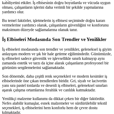
kabiliyetini etkiler. İş elbisesinin doğru boyutlarda ve vücuda uygun
olması, çalışanların işlerini daha verimli bir şekilde yapmalarına
yardımcı olur.
Bu temel faktörler, işletmelerin iş elbisesi seçiminde doğru kararı
vermelerine yardımcı olarak, çalışanların güvenliğini ve konforunu
maksimum düzeyde sağlamalarına olanak tanır.
İş Elbiseleri Modasında Son Trendler ve Yenilikler
İş elbiseleri modasında son trendler ve yenilikler, geleneksel iş giyim
anlayışını modern ve şık bir hale getirme eğilimindedir. Günümüzde,
iş elbiseleri sadece güvenlik ve işlevsellikle sınırlı kalmayıp aynı
zamanda estetik ve tarzı da içine alarak çalışanların profesyonel bir
görünüm sergilemelerini sağlamaktadır.
Son dönemde, daha çeşitli renk seçenekleri ve modern kesimler iş
elbiselerinde öne çıkan trendlerden biridir. Gri, siyah ve lacivertin
yanı sıra pastel tonlarda ve desenli iş elbiseleri, geleneksel sınırları
aşarak çalışma ortamlarına ferahlık ve canlılık katmaktadır.
Yenilikçi malzeme kullanımı da dikkat çeken bir diğer faktördür.
Nefes alabilir kumaşlar, esnek malzemeler ve sürdürülebilir tekstil
seçenekleri, iş elbiselerini hem konforlu hem de çevre dostu
kılmaktadır.