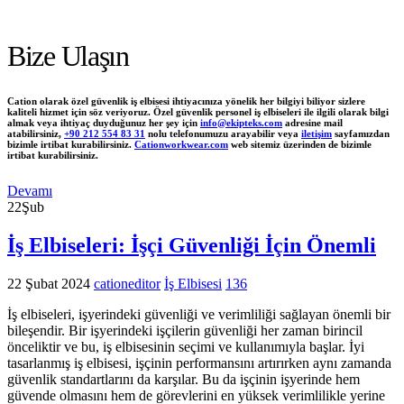
Bize Ulaşın
Cation olarak özel güvenlik iş elbisesi ihtiyacınıza yönelik her bilgiyi biliyor sizlere
kaliteli hizmet için söz veriyoruz. Özel güvenlik personel iş elbiseleri ile ilgili olarak bilgi
almak veya ihtiyaç duyduğunuz her şey için
info@ekipteks.com
adresine mail
atabilirsiniz,
+90 212 554 83 31
nolu telefonumuzu arayabilir veya
iletişim
sayfamızdan
bizimle irtibat kurabilirsiniz.
Cationworkwear.com
web sitemiz üzerinden de bizimle
irtibat kurabilirsiniz.
Devamı
22
Şub
İş Elbiseleri: İşçi Güvenliği İçin Önemli
22 Şubat 2024
cationeditor
İş Elbisesi
136
İş elbiseleri, işyerindeki güvenliği ve verimliliği sağlayan önemli bir
bileşendir. Bir işyerindeki işçilerin güvenliği her zaman birincil
önceliktir ve bu, iş elbisesinin seçimi ve kullanımıyla başlar. İyi
tasarlanmış iş elbisesi, işçinin performansını artırırken aynı zamanda
güvenlik standartlarını da karşılar. Bu da işçinin işyerinde hem
güvende olmasını hem de görevlerini en yüksek verimlilikle yerine