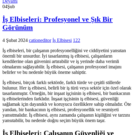
Devamı
04
Şub
İş Elbiseleri: Profesyonel ve Şık Bir
Görünüm
4 Şubat 2024
cationeditor
İş Elbisesi
122
İş elbiseleri, bir çalışanın profesyonelliğini ve ciddiyetini yansıtan
önemli bir unsurdur. İyi tasarlanmış iş elbisesi, çalışanların
kendilerine olan güvenini artırabilir ve iş yerinde daha verimli
olmalarını sağlayabilir. İş elbisesi, çalışanın profesyonel imajını
belirler ve bu nedenle büyük öneme sahiptir.
İş elbisesi, birçok farklı sektörde, farklı türde ve çeşitli stillerde
bulunur. Her iş elbisesi, belirli bir iş türü veya sektör için özel olarak
tasarlanmıştır. Örneğin, bir inşaat işçisinin iş elbisesi, bir bankacının
iş elbiselerinden farklıdır. İnşaat işçisinin iş elbisesi, güvenliği
sağlamak için dayanıklı ve koruyucu özelliklere sahip olmalıdır. Öte
yandan, bir bankacının iş elbisesi, profesyonellik ve resmiyeti
yansıtmalıdır. İş elbisesi, aynı zamanda çalışanın kişiliğini ve tarzını
yansıtabilir, bu nedenle doğru seçim büyük önem taşır.
İş Elbiseleri: Çalışanın Güvenliği ve