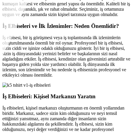
kumaşın kalitesi ve elbisenin genel yapısı da önemlidir. Kaliteli bir iş
elbisesi, dayanıklı, şık ve rahat olmalıdır. Seçiminiz, iş ortamınıza
uygun ve aynı zamanda sizin kişisel tarzınıza uygun olmalıdır.
İş Elbiseleri ve İlk İzlenimler: Neden Önemlidir?
İş elbisesi, bir iş görüşmesi veya iş toplantısında ilk izlenimlerin
oluşturulmasında önemli bir rol oynar. Profesyonel bir iş elbisesi,
sizin ciddi ve işinize odaklı olduğunuzu gösterir. İyi bir iş elbisesi,
sizin iş dünyasındaki yerinizi belirler ve başkalarının sizi nasıl
algıladığını etkiler. İş elbisesi, kendinize olan güveninizi artırabilir ve
başarıya giden yolda size yardımcı olabilir. İş dünyasında ilk
izlenim, son izlenimdir ve bu nedenle iş elbisenizin profesyonel ve
etkileyici olması önemlidir.
İş Elbiseleri: Kişisel Markanızı Yaratın
İş elbiseleri, kişisel markanızı oluşturmanın en önemli yollarından
biridir. Markanız, sadece sizin kim olduğunuzu ve neyi temsil
ettiğinizi yansıtmaz, aynı zamanda diğer insanların sizin
hakkınızdaki algılarını da şekillendirir. İş elbisesi, sizin kim
olduğunuzu, neyi değer verdiğinizi ve ne kadar profesyonel