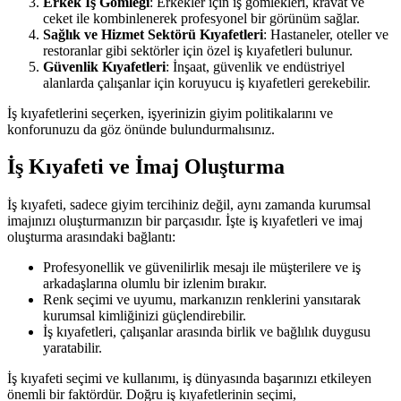
Erkek İş Gömleği
: Erkekler için iş gömlekleri, kravat ve
ceket ile kombinlenerek profesyonel bir görünüm sağlar.
Sağlık ve Hizmet Sektörü Kıyafetleri
: Hastaneler, oteller ve
restoranlar gibi sektörler için özel iş kıyafetleri bulunur.
Güvenlik Kıyafetleri
: İnşaat, güvenlik ve endüstriyel
alanlarda çalışanlar için koruyucu iş kıyafetleri gerekebilir.
İş kıyafetlerini seçerken, işyerinizin giyim politikalarını ve
konforunuzu da göz önünde bulundurmalısınız.
İş Kıyafeti ve İmaj Oluşturma
İş kıyafeti, sadece giyim tercihiniz değil, aynı zamanda kurumsal
imajınızı oluşturmanızın bir parçasıdır. İşte iş kıyafetleri ve imaj
oluşturma arasındaki bağlantı:
Profesyonellik ve güvenilirlik mesajı ile müşterilere ve iş
arkadaşlarına olumlu bir izlenim bırakır.
Renk seçimi ve uyumu, markanızın renklerini yansıtarak
kurumsal kimliğinizi güçlendirebilir.
İş kıyafetleri, çalışanlar arasında birlik ve bağlılık duygusu
yaratabilir.
İş kıyafeti seçimi ve kullanımı, iş dünyasında başarınızı etkileyen
önemli bir faktördür. Doğru iş kıyafetlerinin seçimi,