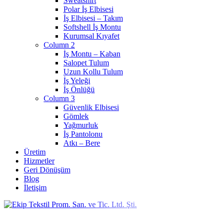
Sweatshirt
Polar İş Elbisesi
İş Elbisesi – Takım
Softshell İş Montu
Kurumsal Kıyafet
Column 2
İş Montu – Kaban
Salopet Tulum
Uzun Kollu Tulum
İş Yeleği
İş Önlüğü
Column 3
Güvenlik Elbisesi
Gömlek
Yağmurluk
İş Pantolonu
Atkı – Bere
Üretim
Hizmetler
Geri Dönüşüm
Blog
İletişim