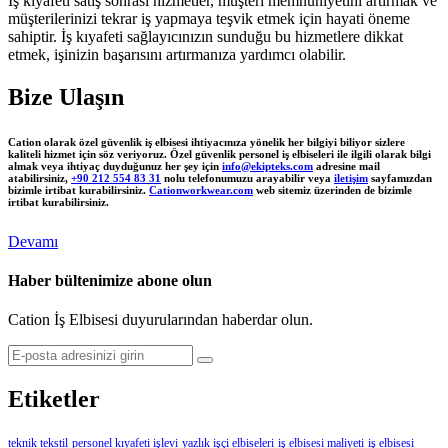
İş kıyafeti satış sonrası hizmetler, müşteri memnuniyetini artırmak ve
müşterilerinizi tekrar iş yapmaya teşvik etmek için hayati öneme
sahiptir. İş kıyafeti sağlayıcınızın sunduğu bu hizmetlere dikkat
etmek, işinizin başarısını artırmanıza yardımcı olabilir.
Bize Ulaşın
Cation olarak özel güvenlik iş elbisesi ihtiyacınıza yönelik her bilgiyi biliyor sizlere
kaliteli hizmet için söz veriyoruz. Özel güvenlik personel iş elbiseleri ile ilgili olarak bilgi
almak veya ihtiyaç duyduğunuz her şey için
info@ekipteks.com
adresine mail
atabilirsiniz,
+90 212 554 83 31
nolu telefonumuzu arayabilir veya
iletişim
sayfamızdan
bizimle irtibat kurabilirsiniz.
Cationworkwear.com
web sitemiz üzerinden de bizimle
irtibat kurabilirsiniz.
Devamı
Haber bültenimize abone olun
Cation İş Elbisesi duyurularından haberdar olun.
Etiketler
teknik tekstil
personel kıyafeti işlevi
yazlık işçi elbiseleri
iş elbisesi maliyeti
iş elbisesi