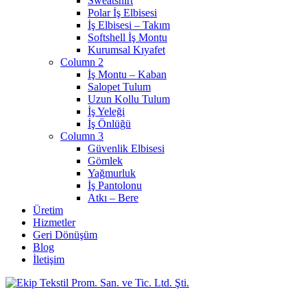
Sweatshirt
Polar İş Elbisesi
İş Elbisesi – Takım
Softshell İş Montu
Kurumsal Kıyafet
Column 2
İş Montu – Kaban
Salopet Tulum
Uzun Kollu Tulum
İş Yeleği
İş Önlüğü
Column 3
Güvenlik Elbisesi
Gömlek
Yağmurluk
İş Pantolonu
Atkı – Bere
Üretim
Hizmetler
Geri Dönüşüm
Blog
İletişim