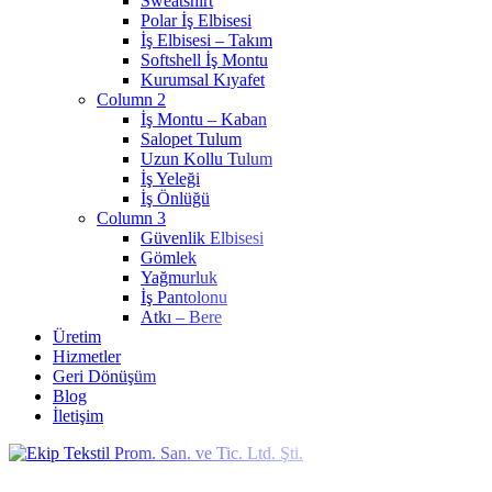
Sweatshirt
Polar İş Elbisesi
İş Elbisesi – Takım
Softshell İş Montu
Kurumsal Kıyafet
Column 2
İş Montu – Kaban
Salopet Tulum
Uzun Kollu Tulum
İş Yeleği
İş Önlüğü
Column 3
Güvenlik Elbisesi
Gömlek
Yağmurluk
İş Pantolonu
Atkı – Bere
Üretim
Hizmetler
Geri Dönüşüm
Blog
İletişim