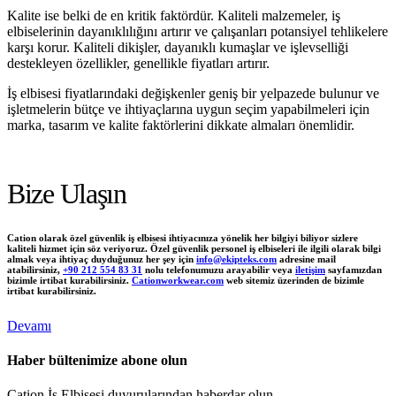
Kalite ise belki de en kritik faktördür. Kaliteli malzemeler, iş
elbiselerinin dayanıklılığını artırır ve çalışanları potansiyel tehlikelere
karşı korur. Kaliteli dikişler, dayanıklı kumaşlar ve işlevselliği
destekleyen özellikler, genellikle fiyatları artırır.
İş elbisesi fiyatlarındaki değişkenler geniş bir yelpazede bulunur ve
işletmelerin bütçe ve ihtiyaçlarına uygun seçim yapabilmeleri için
marka, tasarım ve kalite faktörlerini dikkate almaları önemlidir.
Bize Ulaşın
Cation olarak özel güvenlik iş elbisesi ihtiyacınıza yönelik her bilgiyi biliyor sizlere
kaliteli hizmet için söz veriyoruz. Özel güvenlik personel iş elbiseleri ile ilgili olarak bilgi
almak veya ihtiyaç duyduğunuz her şey için
info@ekipteks.com
adresine mail
atabilirsiniz,
+90 212 554 83 31
nolu telefonumuzu arayabilir veya
iletişim
sayfamızdan
bizimle irtibat kurabilirsiniz.
Cationworkwear.com
web sitemiz üzerinden de bizimle
irtibat kurabilirsiniz.
Devamı
Haber bültenimize abone olun
Cation İş Elbisesi duyurularından haberdar olun.