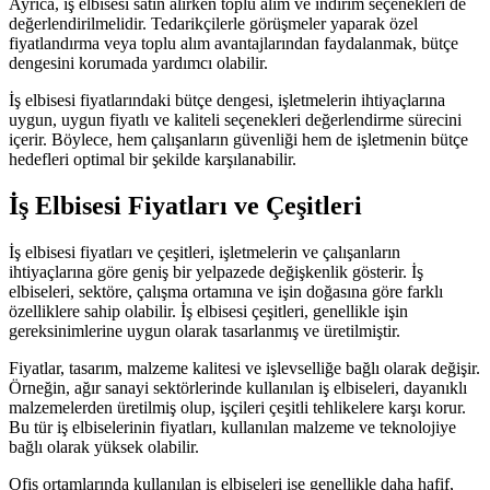
Ayrıca, iş elbisesi satın alırken toplu alım ve indirim seçenekleri de
değerlendirilmelidir. Tedarikçilerle görüşmeler yaparak özel
fiyatlandırma veya toplu alım avantajlarından faydalanmak, bütçe
dengesini korumada yardımcı olabilir.
İş elbisesi fiyatlarındaki bütçe dengesi, işletmelerin ihtiyaçlarına
uygun, uygun fiyatlı ve kaliteli seçenekleri değerlendirme sürecini
içerir. Böylece, hem çalışanların güvenliği hem de işletmenin bütçe
hedefleri optimal bir şekilde karşılanabilir.
İş Elbisesi Fiyatları ve Çeşitleri
İş elbisesi fiyatları ve çeşitleri, işletmelerin ve çalışanların
ihtiyaçlarına göre geniş bir yelpazede değişkenlik gösterir. İş
elbiseleri, sektöre, çalışma ortamına ve işin doğasına göre farklı
özelliklere sahip olabilir. İş elbisesi çeşitleri, genellikle işin
gereksinimlerine uygun olarak tasarlanmış ve üretilmiştir.
Fiyatlar, tasarım, malzeme kalitesi ve işlevselliğe bağlı olarak değişir.
Örneğin, ağır sanayi sektörlerinde kullanılan iş elbiseleri, dayanıklı
malzemelerden üretilmiş olup, işçileri çeşitli tehlikelere karşı korur.
Bu tür iş elbiselerinin fiyatları, kullanılan malzeme ve teknolojiye
bağlı olarak yüksek olabilir.
Ofis ortamlarında kullanılan iş elbiseleri ise genellikle daha hafif,