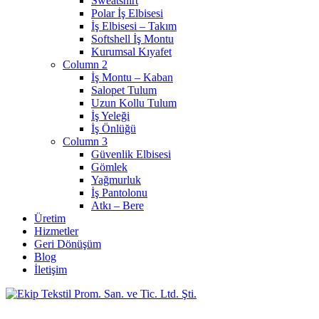
Sweatshirt
Polar İş Elbisesi
İş Elbisesi – Takım
Softshell İş Montu
Kurumsal Kıyafet
Column 2
İş Montu – Kaban
Salopet Tulum
Uzun Kollu Tulum
İş Yeleği
İş Önlüğü
Column 3
Güvenlik Elbisesi
Gömlek
Yağmurluk
İş Pantolonu
Atkı – Bere
Üretim
Hizmetler
Geri Dönüşüm
Blog
İletişim