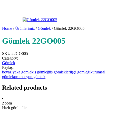
Home
/
Ürünlerimiz
/
Gömlek
/ Gömlek 22GO005
Gömlek 22GO005
SKU:
22GO005
Category:
Gömlek
Paylaş:
beyaz yaka gömlek
iş gömleği
iş gömlekleri
işçi gömleği
kurumsal
gömlek
promosyon gömlek
Related products
Zoom
Hızlı görüntüle