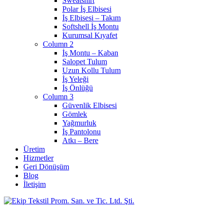
Sweatshirt
Polar İş Elbisesi
İş Elbisesi – Takım
Softshell İş Montu
Kurumsal Kıyafet
Column 2
İş Montu – Kaban
Salopet Tulum
Uzun Kollu Tulum
İş Yeleği
İş Önlüğü
Column 3
Güvenlik Elbisesi
Gömlek
Yağmurluk
İş Pantolonu
Atkı – Bere
Üretim
Hizmetler
Geri Dönüşüm
Blog
İletişim