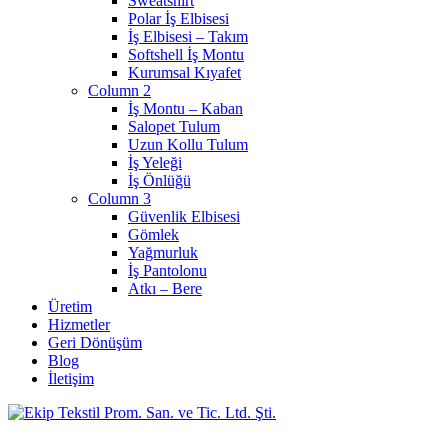
Sweatshirt
Polar İş Elbisesi
İş Elbisesi – Takım
Softshell İş Montu
Kurumsal Kıyafet
Column 2
İş Montu – Kaban
Salopet Tulum
Uzun Kollu Tulum
İş Yeleği
İş Önlüğü
Column 3
Güvenlik Elbisesi
Gömlek
Yağmurluk
İş Pantolonu
Atkı – Bere
Üretim
Hizmetler
Geri Dönüşüm
Blog
İletişim