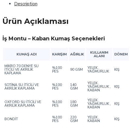
Description
Ürün Açıklaması
İş Montu – Kaban Kumaş Seçenekleri
KULLANIM
KUMAŞ ADI
KARIŞIM
AĞIRLIK
DÖNEM
ALANI
MİKRO 70 DENYE SU
%100
YELEK ,
İTİCİLİ VE AKRİLİK
90 GSM
KIŞ
PES
YAĞMURLUK
KAPLAMA
YELEK ,
SOTİNA SU İTİCİLİ VE
%100
140
YAĞMURLUK ,
KIŞ
AKRİLİK KAPLAMA
PES
GSM
KABAN
YELEK ,
OXFORD SU İTİCİLİ VE
%100
180
YAĞMURLUK ,
KIŞ
AKRİLİK KAPLAMA
PES
GSM
KABAN
%100
220
YELEK ,
BONDİT
KIŞ
PES
GSM
KABAN