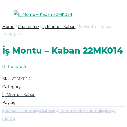
Home
/
Ürünlerimiz
/
İş Montu - Kaban
/ İş Montu – Kaban
22MK014
İş Montu – Kaban 22MK014
Out of stock
SKU:
22MK014
Category:
İş Montu - Kaban
Paylaş:
iş kabanı
iş montu
işçi kabanı
işçi montu
kışlık iş montu
kışlık işçi
montu