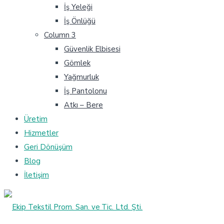
İş Yeleği
İş Önlüğü
Column 3
Güvenlik Elbisesi
Gömlek
Yağmurluk
İş Pantolonu
Atkı – Bere
Üretim
Hizmetler
Geri Dönüşüm
Blog
İletişim