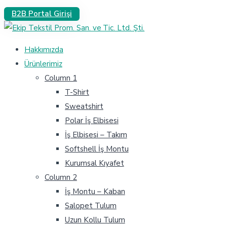
B2B Portal Girişi
Hakkımızda
Ürünlerimiz
Column 1
T-Shirt
Sweatshirt
Polar İş Elbisesi
İş Elbisesi – Takım
Softshell İş Montu
Kurumsal Kıyafet
Column 2
İş Montu – Kaban
Salopet Tulum
Uzun Kollu Tulum