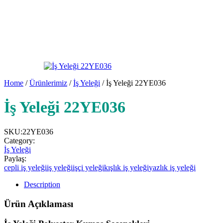
Home
/
Ürünlerimiz
/
İş Yeleği
/ İş Yeleği 22YE036
İş Yeleği 22YE036
SKU:
22YE036
Category:
İş Yeleği
Paylaş:
cepli iş yeleği
iş yeleği
işçi yeleği
kışlık iş yeleği
yazlık iş yeleği
Description
Ürün Açıklaması