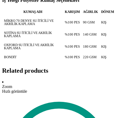
İş Yeleği Polyester Kumaş Seçenekleri
KUMAŞ ADI
KARIŞIM
AĞIRLIK
DÖNEM
MİKRO 70 DENYE SU İTİCİLİ VE
%100 PES
90 GSM
KIŞ
AKRİLİK KAPLAMA
SOTİNA SU İTİCİLİ VE AKRİLİK
%100 PES
140 GSM
KIŞ
KAPLAMA
OXFORD SU İTİCİLİ VE AKRİLİK
%100 PES
180 GSM
KIŞ
KAPLAMA
BONDİT
%100 PES
220 GSM
KIŞ
Related products
Zoom
Hızlı görüntüle