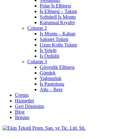
Sweatshirt
Polar İş Elbisesi
İş Elbisesi – Takım
Softshell İş Montu
Kurumsal Kıyafet
Column 2
İş Montu – Kaban
Salopet Tulum
Uzun Kollu Tulum
İş Yeleği
İş Önlüğü
Column 3
Güvenlik Elbisesi
Gömlek
Yağmurluk
İş Pantolonu
Atkı – Bere
Üretim
Hizmetler
Geri Dönüşüm
Blog
İletişim