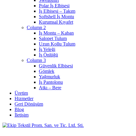
Sweatshirt
Polar İş Elbisesi
İş Elbisesi – Takım
Softshell İş Montu
Kurumsal Kıyafet
Column 2
İş Montu – Kaban
Salopet Tulum
Uzun Kollu Tulum
İş Yeleği
İş Önlüğü
Column 3
Güvenlik Elbisesi
Gömlek
Yağmurluk
İş Pantolonu
Atkı – Bere
Üretim
Hizmetler
Geri Dönüşüm
Blog
İletişim