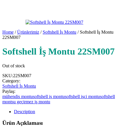
Home
/
Ürünlerimiz
/
Softshell İş Montu
/ Softshell İş Montu
22SM007
Softshell İş Montu 22SM007
Out of stock
SKU:
22SM007
Category:
Softshell İş Montu
Paylaş:
mühendis montu
softshell iş montu
softshell işçi montu
softshell
mont
su geçirmez iş montu
Description
Ürün Açıklaması