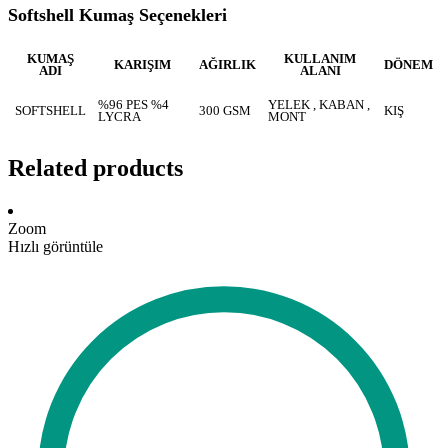
Softshell Kumaş Seçenekleri
KUMAŞ
KULLANIM
KARIŞIM
AĞIRLIK
DÖNEM
ADI
ALANI
%96 PES %4
YELEK , KABAN ,
SOFTSHELL
300 GSM
KIŞ
LYCRA
MONT
Related products
Zoom
Hızlı görüntüle