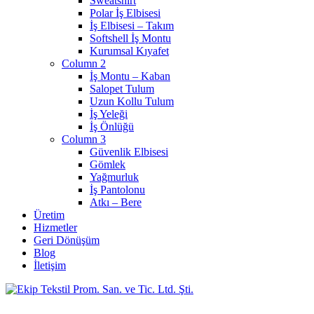
Sweatshirt
Polar İş Elbisesi
İş Elbisesi – Takım
Softshell İş Montu
Kurumsal Kıyafet
Column 2
İş Montu – Kaban
Salopet Tulum
Uzun Kollu Tulum
İş Yeleği
İş Önlüğü
Column 3
Güvenlik Elbisesi
Gömlek
Yağmurluk
İş Pantolonu
Atkı – Bere
Üretim
Hizmetler
Geri Dönüşüm
Blog
İletişim