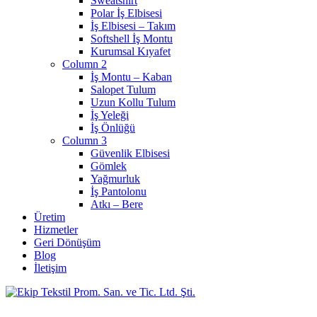
Sweatshirt
Polar İş Elbisesi
İş Elbisesi – Takım
Softshell İş Montu
Kurumsal Kıyafet
Column 2
İş Montu – Kaban
Salopet Tulum
Uzun Kollu Tulum
İş Yeleği
İş Önlüğü
Column 3
Güvenlik Elbisesi
Gömlek
Yağmurluk
İş Pantolonu
Atkı – Bere
Üretim
Hizmetler
Geri Dönüşüm
Blog
İletişim