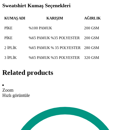
Sweatshirt Kumaş Seçenekleri
KUMAŞ ADI
KARIŞIM
AĞIRLIK
PİKE
%100 PAMUK
200 GSM
PİKE
%65 PAMUK %35 POLYESTER
200 GSM
2 İPLİK
%65 PAMUK % 35 POLYESTER
280 GSM
3 İPLİK
%65 PAMUK %35 POLYESTER
320 GSM
Related products
Zoom
Hızlı görüntüle