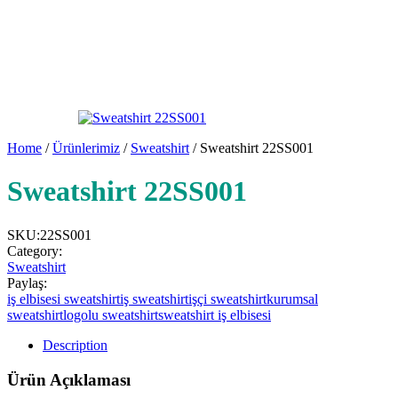
Home
/
Ürünlerimiz
/
Sweatshirt
/ Sweatshirt 22SS001
Sweatshirt 22SS001
SKU:
22SS001
Category:
Sweatshirt
Paylaş:
iş elbisesi sweatshirt
iş sweatshirt
işçi sweatshirt
kurumsal
sweatshirt
logolu sweatshirt
sweatshirt iş elbisesi
Description
Ürün Açıklaması