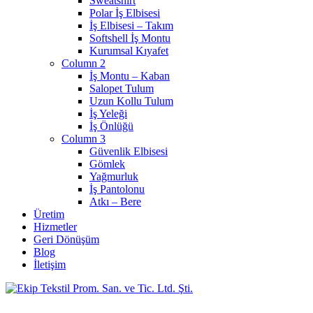
Sweatshirt
Polar İş Elbisesi
İş Elbisesi – Takım
Softshell İş Montu
Kurumsal Kıyafet
Column 2
İş Montu – Kaban
Salopet Tulum
Uzun Kollu Tulum
İş Yeleği
İş Önlüğü
Column 3
Güvenlik Elbisesi
Gömlek
Yağmurluk
İş Pantolonu
Atkı – Bere
Üretim
Hizmetler
Geri Dönüşüm
Blog
İletişim