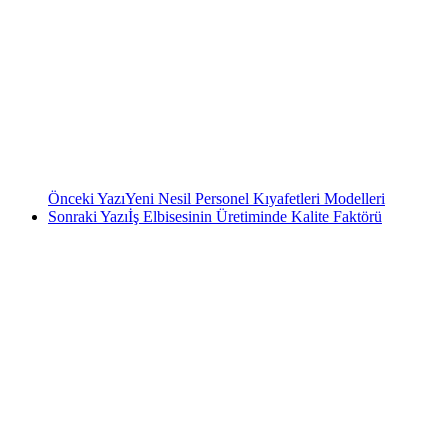
Önceki Yazı
Yeni Nesil Personel Kıyafetleri Modelleri
Sonraki Yazı
İş Elbisesinin Üretiminde Kalite Faktörü