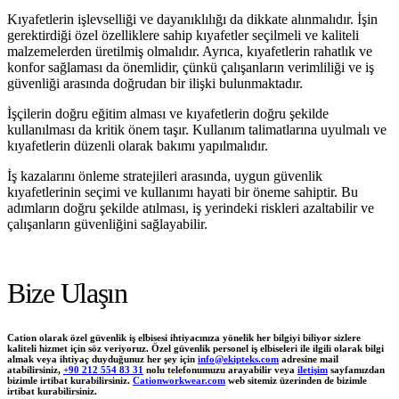
Kıyafetlerin işlevselliği ve dayanıklılığı da dikkate alınmalıdır. İşin
gerektirdiği özel özelliklere sahip kıyafetler seçilmeli ve kaliteli
malzemelerden üretilmiş olmalıdır. Ayrıca, kıyafetlerin rahatlık ve
konfor sağlaması da önemlidir, çünkü çalışanların verimliliği ve iş
güvenliği arasında doğrudan bir ilişki bulunmaktadır.
İşçilerin doğru eğitim alması ve kıyafetlerin doğru şekilde
kullanılması da kritik önem taşır. Kullanım talimatlarına uyulmalı ve
kıyafetlerin düzenli olarak bakımı yapılmalıdır.
İş kazalarını önleme stratejileri arasında, uygun güvenlik
kıyafetlerinin seçimi ve kullanımı hayati bir öneme sahiptir. Bu
adımların doğru şekilde atılması, iş yerindeki riskleri azaltabilir ve
çalışanların güvenliğini sağlayabilir.
Bize Ulaşın
Cation olarak özel güvenlik iş elbisesi ihtiyacınıza yönelik her bilgiyi biliyor sizlere
kaliteli hizmet için söz veriyoruz. Özel güvenlik personel iş elbiseleri ile ilgili olarak bilgi
almak veya ihtiyaç duyduğunuz her şey için
info@ekipteks.com
adresine mail
atabilirsiniz,
+90 212 554 83 31
nolu telefonumuzu arayabilir veya
iletişim
sayfamızdan
bizimle irtibat kurabilirsiniz.
Cationworkwear.com
web sitemiz üzerinden de bizimle
irtibat kurabilirsiniz.