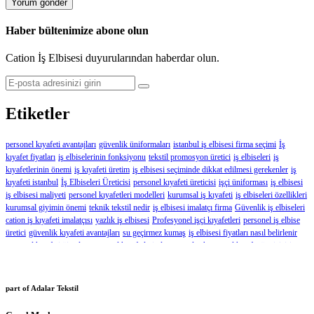
Haber bültenimize abone olun
Cation İş Elbisesi duyurularından haberdar olun.
Etiketler
personel kıyafeti avantajları
güvenlik üniformaları
istanbul iş elbisesi firma seçimi
İş
kıyafet fiyatları
iş elbiselerinin fonksiyonu
tekstil promosyon üretici
iş elbiseleri
iş
kıyafetlerinin önemi
iş kıyafeti üretim
iş elbisesi seçiminde dikkat edilmesi gerekenler
iş
kıyafeti istanbul
İş Elbiseleri Üreticisi
personel kıyafeti üreticisi
işçi üniforması
iş elbisesi
iş elbisesi maliyeti
personel kıyafetleri modelleri
kurumsal iş kıyafeti
iş elbiseleri özellikleri
kurumsal giyimin önemi
teknik tekstil nedir
iş elbisesi imalatçı firma
Güvenlik iş elbiseleri
cation iş kıyafeti imalatçısı
yazlık iş elbisesi
Profesyonel işçi kıyafetleri
personel iş elbise
üretici
güvenlik kıyafeti avantajları
su geçirmez kumaş
iş elbisesi fiyatları nasıl belirlenir
personel kıyafeti üimalatı
personel kıyafetlerinde tasarımlar
kurumsal kıyafet üreticisi
iş
elbisesi ücretleri
iş kıyafetleri firması
iş elbisesinin faydaları
iş kıyafeti tasarımı
iş elbisesi
fiyatlarında değişkenlik
özel tasarım iş kıyafetleri fiyatları
iş elbisesi fiyatlandırması
üniforma üretimi
promosyon tekstil fiyatları
personel kıyafetleri avantajları
kurumsal giyim
part of Adalar Tekstil
tasarımı
güvenlik kıyafetinin özellikleri
iş elbisesi fiyarı
iş elbiseleri nedir
doğru iş elbisesi
nasıl seçilir
iş kıyafetleri ücretleri
kurumsal giyim fiyatları
iş kıyafetleri imalat