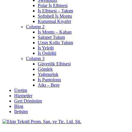
Sweatshirt
Polar İş Elbisesi
İş Elbisesi – Takım
Softshell İş Montu
Kurumsal Kıyafet
Column 2
İş Montu – Kaban
Salopet Tulum
Uzun Kollu Tulum
İş Yeleği
İş Önlüğü
Column 3
Güvenlik Elbisesi
Gömlek
Yağmurluk
İş Pantolonu
Atkı – Bere
Üretim
Hizmetler
Geri Dönüşüm
Blog
İletişim