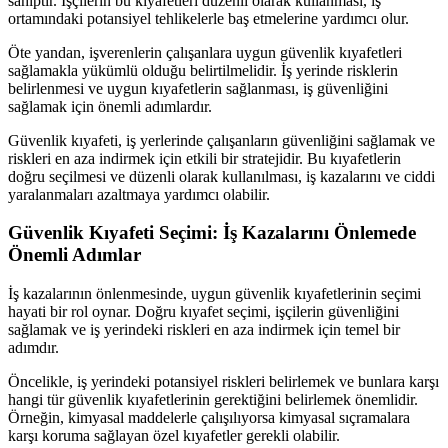
sahiptir. İşçilerin bu kıyafetleri düzenli olarak kullanması, iş
ortamındaki potansiyel tehlikelerle baş etmelerine yardımcı olur.
Öte yandan, işverenlerin çalışanlara uygun güvenlik kıyafetleri
sağlamakla yükümlü olduğu belirtilmelidir. İş yerinde risklerin
belirlenmesi ve uygun kıyafetlerin sağlanması, iş güvenliğini
sağlamak için önemli adımlardır.
Güvenlik kıyafeti, iş yerlerinde çalışanların güvenliğini sağlamak ve
riskleri en aza indirmek için etkili bir stratejidir. Bu kıyafetlerin
doğru seçilmesi ve düzenli olarak kullanılması, iş kazalarını ve ciddi
yaralanmaları azaltmaya yardımcı olabilir.
Güvenlik Kıyafeti Seçimi: İş Kazalarını Önlemede
Önemli Adımlar
İş kazalarının önlenmesinde, uygun güvenlik kıyafetlerinin seçimi
hayati bir rol oynar. Doğru kıyafet seçimi, işçilerin güvenliğini
sağlamak ve iş yerindeki riskleri en aza indirmek için temel bir
adımdır.
Öncelikle, iş yerindeki potansiyel riskleri belirlemek ve bunlara karşı
hangi tür güvenlik kıyafetlerinin gerektiğini belirlemek önemlidir.
Örneğin, kimyasal maddelerle çalışılıyorsa kimyasal sıçramalara
karşı koruma sağlayan özel kıyafetler gerekli olabilir.