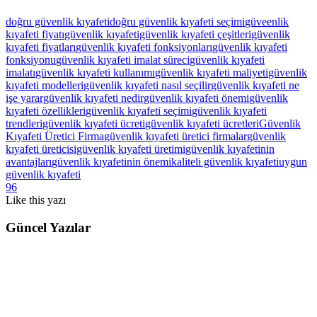
doğru güvenlik kıyafeti
doğru güvenlik kıyafeti seçimi
güveenlik
kıyafeti fiyatı
güvenlik kıyafeti
güvenlik kıyafeti çeşitleri
güvenlik
kıyafeti fiyatları
güvenlik kıyafeti fonksiyonları
güvenlik kıyafeti
fonksiyonu
güvenlik kıyafeti imalat süreci
güvenlik kıyafeti
imalatı
güvenlik kıyafeti kullanımı
güvenlik kıyafeti maliyeti
güvenlik
kıyafeti modelleri
güvenlik kıyafeti nasıl seçilir
güvenlik kıyafeti ne
işe yarar
güvenlik kıyafeti nedir
güvenlik kıyafeti önemi
güvenlik
kıyafeti özellikleri
güvenlik kıyafeti seçimi
güvenlik kıyafeti
trendleri
güvenlik kıyafeti ücreti
güvenlik kıyafeti ücretleri
Güvenlik
Kıyafeti Üretici Firma
güvenlik kıyafeti üretici firmalar
güvenlik
kıyafeti üreticisi
güvenlik kıyafeti üretimi
güvenlik kıyafetinin
avantajları
güvenlik kıyafetinin önemi
kaliteli güvenlik kıyafeti
uygun
güvenlik kıyafeti
96
Like
this yazı
Güncel Yazılar