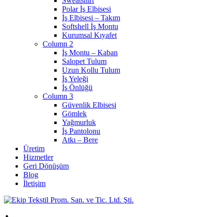
Sweatshirt
Polar İş Elbisesi
İş Elbisesi – Takım
Softshell İş Montu
Kurumsal Kıyafet
Column 2
İş Montu – Kaban
Salopet Tulum
Uzun Kollu Tulum
İş Yeleği
İş Önlüğü
Column 3
Güvenlik Elbisesi
Gömlek
Yağmurluk
İş Pantolonu
Atkı – Bere
Üretim
Hizmetler
Geri Dönüşüm
Blog
İletişim