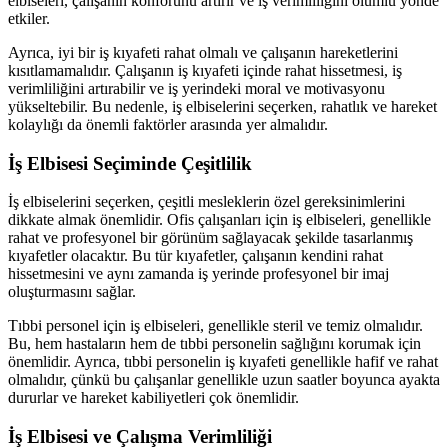
elbiseleri, çalışanın konforunu artırır ve iş verimliliğini olumlu yönde
etkiler.
Ayrıca, iyi bir iş kıyafeti rahat olmalı ve çalışanın hareketlerini
kısıtlamamalıdır. Çalışanın iş kıyafeti içinde rahat hissetmesi, iş
verimliliğini artırabilir ve iş yerindeki moral ve motivasyonu
yükseltebilir. Bu nedenle, iş elbiselerini seçerken, rahatlık ve hareket
kolaylığı da önemli faktörler arasında yer almalıdır.
İş Elbisesi Seçiminde Çeşitlilik
İş elbiselerini seçerken, çeşitli mesleklerin özel gereksinimlerini
dikkate almak önemlidir. Ofis çalışanları için iş elbiseleri, genellikle
rahat ve profesyonel bir görünüm sağlayacak şekilde tasarlanmış
kıyafetler olacaktır. Bu tür kıyafetler, çalışanın kendini rahat
hissetmesini ve aynı zamanda iş yerinde profesyonel bir imaj
oluşturmasını sağlar.
Tıbbi personel için iş elbiseleri, genellikle steril ve temiz olmalıdır.
Bu, hem hastaların hem de tıbbi personelin sağlığını korumak için
önemlidir. Ayrıca, tıbbi personelin iş kıyafeti genellikle hafif ve rahat
olmalıdır, çünkü bu çalışanlar genellikle uzun saatler boyunca ayakta
dururlar ve hareket kabiliyetleri çok önemlidir.
İş Elbisesi ve Çalışma Verimliliği