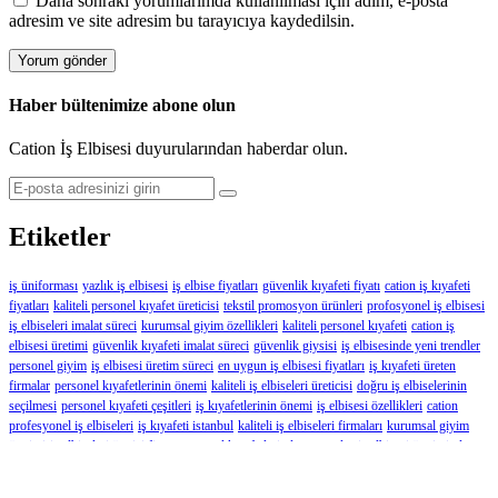
Daha sonraki yorumlarımda kullanılması için adım, e-posta
adresim ve site adresim bu tarayıcıya kaydedilsin.
Haber bültenimize abone olun
Cation İş Elbisesi duyurularından haberdar olun.
Etiketler
iş üniforması
yazlık iş elbisesi
iş elbise fiyatları
güvenlik kıyafeti fiyatı
cation iş kıyafeti
fiyatları
kaliteli personel kıyafet üreticisi
tekstil promosyon ürünleri
profosyonel iş elbisesi
iş elbiseleri imalat süreci
kurumsal giyim özellikleri
kaliteli personel kıyafeti
cation iş
elbisesi üretimi
güvenlik kıyafeti imalat süreci
güvenlik giysisi
iş elbisesinde yeni trendler
personel giyim
iş elbisesi üretim süreci
en uygun iş elbisesi fiyatları
iş kıyafeti üreten
firmalar
personel kıyafetlerinin önemi
kaliteli iş elbiseleri üreticisi
doğru iş elbiselerinin
seçilmesi
personel kıyafeti çeşitleri
iş kıyafetlerinin önemi
iş elbisesi özellikleri
cation
profesyonel iş elbiseleri
iş kıyafeti istanbul
kaliteli iş elbiseleri firmaları
kurumsal giyim
üretimi
iş elbiseleri üretici firma
personel kıyafetlerinde tasarımlar
iş elbisesi üretiminde
tasarım
dayanıklı işçi kıyafetleri
tekstil promosyon nedir
tekstil promosyon ürünü seçimi
iş
elbisesi bütçesi
personel kıyafeti fiyatı
profosyonel iş elbiseleri
uygun fiyatlı iş elbisesi
iş