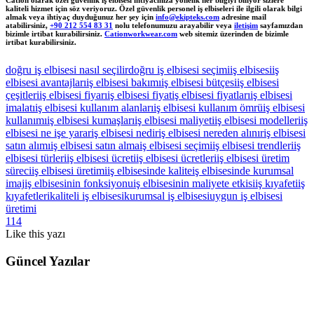
Cation olarak özel güvenlik iş elbisesi ihtiyacınıza yönelik her bilgiyi biliyor sizlere
kaliteli hizmet için söz veriyoruz. Özel güvenlik personel iş elbiseleri ile ilgili olarak bilgi
almak veya ihtiyaç duyduğunuz her şey için
info@ekipteks.com
adresine mail
atabilirsiniz,
+90 212 554 83 31
nolu telefonumuzu arayabilir veya
iletişim
sayfamızdan
bizimle irtibat kurabilirsiniz.
Cationworkwear.com
web sitemiz üzerinden de bizimle
irtibat kurabilirsiniz.
doğru iş elbisesi nasıl seçilir
doğru iş elbisesi seçimi
iş elbisesi
iş
elbisesi avantajları
iş elbisesi bakımı
iş elbisesi bütçesi
iş elbisesi
çeşitleri
iş elbisesi fiyarı
iş elbisesi fiyat
iş elbisesi fiyatları
iş elbisesi
imalatı
iş elbisesi kullanım alanları
iş elbisesi kullanım ömrü
iş elbisesi
kullanımı
iş elbisesi kumaşları
iş elbisesi maliyeti
iş elbisesi modelleri
iş
elbisesi ne işe yarar
iş elbisesi nedir
iş elbisesi nereden alınır
iş elbisesi
satın alımı
iş elbisesi satın alma
iş elbisesi seçimi
iş elbisesi trendleri
iş
elbisesi türleri
iş elbisesi ücreti
iş elbisesi ücretleri
iş elbisesi üretim
süreci
iş elbisesi üretimi
iş elbisesinde kalite
iş elbisesinde kurumsal
imaj
iş elbisesinin fonksiyonu
iş elbisesinin maliyete etkisi
iş kıyafeti
iş
kıyafetleri
kaliteli iş elbisesi
kurumsal iş elbisesi
uygun iş elbisesi
üretimi
114
Like
this yazı
Güncel Yazılar