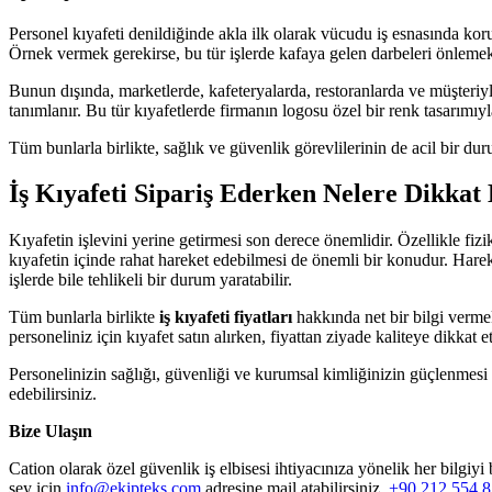
Personel kıyafeti denildiğinde akla ilk olarak vücudu iş esnasında korum
Örnek vermek gerekirse, bu tür işlerde kafaya gelen darbeleri önlemek
Bunun dışında, marketlerde, kafeteryalarda, restoranlarda ve müşteriyle
tanımlanır. Bu tür kıyafetlerde firmanın logosu özel bir renk tasarımıyla
Tüm bunlarla birlikte, sağlık ve güvenlik görevlilerinin de acil bir du
İş Kıyafeti Sipariş Ederken Nelere Dikkat
Kıyafetin işlevini yerine getirmesi son derece önemlidir. Özellikle f
kıyafetin içinde rahat hareket edebilmesi de önemli bir konudur. Harek
işlerde bile tehlikeli bir durum yaratabilir.
Tüm bunlarla birlikte
iş kıyafeti fiyatları
hakkında net bir bilgi verme
personeliniz için kıyafet satın alırken, fiyattan ziyade kaliteye dikkat 
Personelinizin sağlığı, güvenliği ve kurumsal kimliğinizin güçlenmes
edebilirsiniz.
Bize Ulaşın
Cation olarak özel güvenlik iş elbisesi ihtiyacınıza yönelik her bilgiyi 
şey için
info@ekipteks.com
adresine mail atabilirsiniz,
+90 212 554 8