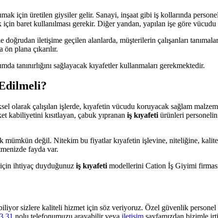
ak için üretilen giysiler gelir. Sanayi, inşaat gibi iş kollarında person
 için baret kullanılması gerekir. Diğer yandan, yapılan işe göre vücud
 doğrudan iletişime geçilen alanlarda, müşterilerin çalışanları tanımalar
 ön plana çıkarılır.
rumda tanınırlığını sağlayacak kıyafetler kullanmaları gerekmektedir.
 Edilmeli?
iziksel olarak çalışılan işlerde, kıyafetin vücudu koruyacak sağlam malz
et kabiliyetini kısıtlayan, çabuk yıpranan
iş kıyafeti
ürünleri personeli
k mümkün değil. Nitekim bu fiyatlar kıyafetin işlevine, niteliğine, kali
etmenizde fayda var.
i için ihtiyaç duyduğunuz
iş kıyafeti
modellerini Cation İş Giyimi firmas
biliyor sizlere kaliteli hizmet için söz veriyoruz. Özel güvenlik personel 
3 31
nolu telefonumuzu arayabilir veya
iletişim
sayfamızdan bizimle irtib