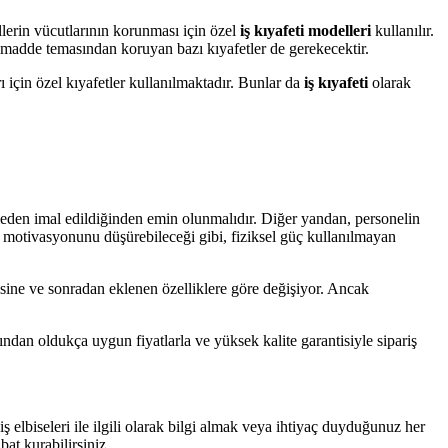
ellerin vücutlarının korunması için özel
iş kıyafeti modelleri
kullanılır.
u madde temasından koruyan bazı kıyafetler de gerekecektir.
ı için özel kıyafetler kullanılmaktadır. Bunlar da
iş kıyafeti
olarak
emeden imal edildiğinden emin olunmalıdır. Diğer yandan, personelin
n motivasyonunu düşürebileceği gibi, fiziksel güç kullanılmayan
tesine ve sonradan eklenen özelliklere göre değişiyor. Ancak
ından oldukça uygun fiyatlarla ve yüksek kalite garantisiyle sipariş
iş elbiseleri ile ilgili olarak bilgi almak veya ihtiyaç duyduğunuz her
at kurabilirsiniz.