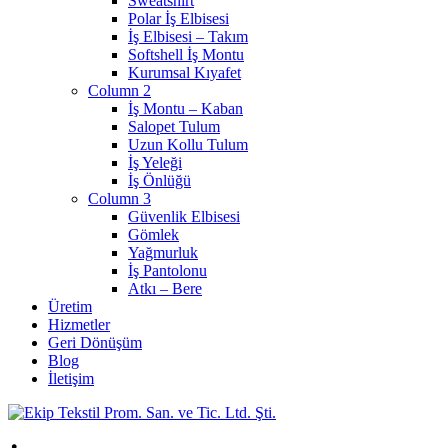
Sweatshirt
Polar İş Elbisesi
İş Elbisesi – Takım
Softshell İş Montu
Kurumsal Kıyafet
Column 2
İş Montu – Kaban
Salopet Tulum
Uzun Kollu Tulum
İş Yeleği
İş Önlüğü
Column 3
Güvenlik Elbisesi
Gömlek
Yağmurluk
İş Pantolonu
Atkı – Bere
Üretim
Hizmetler
Geri Dönüşüm
Blog
İletişim