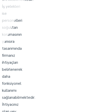
İş yelekleri
ise
personelleri
soğuktan
korumasının
yanısıra
tasarımında
firmanız
ihtiyaçları
belirlenerek
daha
fonksiyonel
kullanımı
sağlanabilmektedir.
İhtiyacınız
olan şey