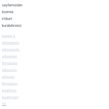
sayfamızdan
bizimle
irtibat
kurabilirsiniz.
baskılı iş
elbiseleri
iş
elbiseleri
iş
elbiseleri
firmaları
iş
elbisesi
iş
elbisesi
firmaları
iş
kıyafeti
iş
kıyafetleri
93