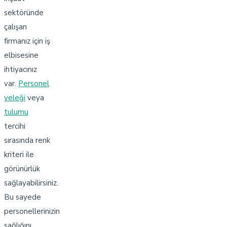
sektöründe
çalışan
firmanız için iş
elbisesine
ihtiyacınız
var.
Personel
yeleği
veya
tulumu
tercihi
sırasında renk
kriteri ile
görünürlük
sağlayabilirsiniz.
Bu sayede
personellerinizin
sağlığını