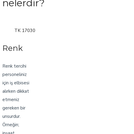
nelerdir?
TK 17030
Renk
Renk tercihi
personeliniz
için iş elbisesi
alırken dikkat
etmeniz
gereken bir
unsurdur.
Örneğin;
inşaat