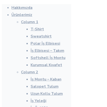
Hakkımızda
Ürünlerimiz
Column 1
T-Shirt
Sweatshirt
Polar İş Elbisesi
İş Elbisesi – Takım
Softshell İş Montu
Kurumsal Kıyafet
Column 2
İş Montu – Kaban
Salopet Tulum
Uzun Kollu Tulum
İş Yeleği