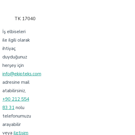
TK 17040
İş elbiseleri
ile ilgili olarak
ihtiyaç
duyduğunuz
herşey için
info@ekipteks.com
adresine mail
atabilirsiniz,
+90 212 554
83 31
nolu
telefonumuzu
arayabilir
veya
iletişim