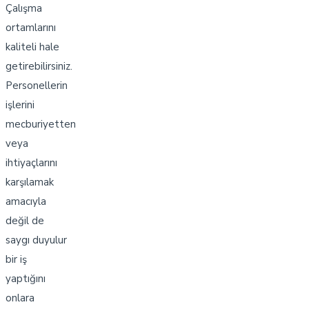
Çalışma
ortamlarını
kaliteli hale
getirebilirsiniz.
Personellerin
işlerini
mecburiyetten
veya
ihtiyaçlarını
karşılamak
amacıyla
değil de
saygı duyulur
bir iş
yaptığını
onlara