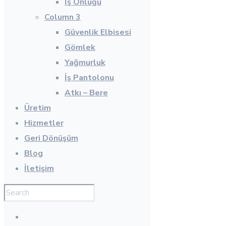
İş Önlüğü
Column 3
Güvenlik Elbisesi
Gömlek
Yağmurluk
İş Pantolonu
Atkı – Bere
Üretim
Hizmetler
Geri Dönüşüm
Blog
İletişim