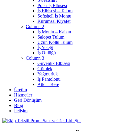
Sweatshirt
Polar İş Elbisesi
İş Elbisesi – Takım
Softshell İş Montu
Kurumsal Kıyafet
Column 2
İş Montu – Kaban
Salopet Tulum
Uzun Kollu Tulum
İş Yeleği
İş Önlüğü
Column 3
Güvenlik Elbisesi
Gömlek
Yağmurluk
İş Pantolonu
Atkı – Bere
Üretim
Hizmetler
Geri Dönüşüm
Blog
İletişim