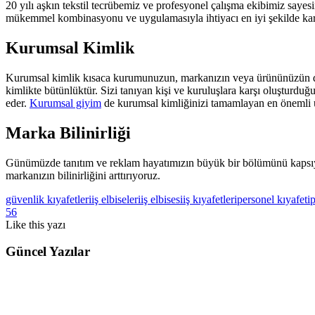
20 yılı aşkın tekstil tecrübemiz ve profesyonel çalışma ekibimiz sayes
mükemmel kombinasyonu ve uygulamasıyla ihtiyacı en iyi şekilde karşı
Kurumsal Kimlik
Kurumsal kimlik kısaca kurumunuzun, markanızın veya ürününüzün dı
kimlikte bütünlüktür. Sizi tanıyan kişi ve kuruluşlara karşı oluşturdu
eder.
Kurumsal giyim
de kurumsal kimliğinizi tamamlayan en önemli u
Marka Bilinirliği
Günümüzde tanıtım ve reklam hayatımızın büyük bir bölümünü kapsıyo
markanızın bilinirliğini arttırıyoruz.
güvenlik kıyafetleri
iş elbiseleri
iş elbisesi
iş kıyafetleri
personel kıyafeti
56
Like
this yazı
Güncel Yazılar