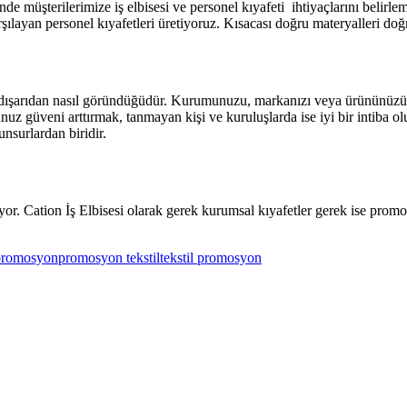
inde müşterilerimize iş elbisesi ve personel kıyafeti ihtiyaçlarını beli
layan personel kıyafetleri üretiyoruz. Kısacası doğru materyalleri doğr
şarıdan nasıl göründüğüdür. Kurumunuzu, markanızı veya ürününüzü e
ğunuz güveni arttırmak, tanmayan kişi ve kuruluşlarda ise iyi bir intib
nsurlardan biridir.
r. Cation İş Elbisesi olarak gerek kurumsal kıyafetler gerek ise prom
promosyon
promosyon tekstil
tekstil promosyon