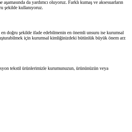
rleme aşamasında da yardımcı oluyoruz. Farklı kumaş ve aksesuarların
u şekilde kullanıyoruz.
n doğru şekilde ifade edebilmenin en önemli unsuru ise kurumsal
a oluşturabilmek için kurumsal kimliğinizdeki bütünlük büyük önem arz
osyon tekstil ürünlerimizle kurumunuzun, ürününüzün veya