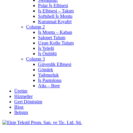
Sweatshirt
Polar İş Elbisesi
İş Elbisesi – Takım
Softshell İş Montu
Kurumsal Kıyafet
Column 2
İş Montu – Kaban
Salopet Tulum
Uzun Kollu Tulum
İş Yeleği
İş Önlüğü
Column 3
Güvenlik Elbisesi
Gömlek
Yağmurluk
İş Pantolonu
Atkı – Bere
Üretim
Hizmetler
Geri Dönüşüm
Blog
İletişim