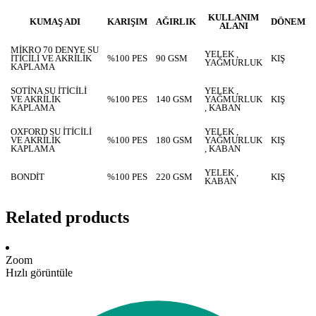
KULLANIM
KUMAŞ ADI
KARIŞIM
AĞIRLIK
DÖNEM
ALANI
MİKRO 70 DENYE SU
YELEK ,
İTİCİLİ VE AKRİLİK
%100 PES
90 GSM
KIŞ
YAĞMURLUK
KAPLAMA
SOTİNA SU İTİCİLİ
YELEK ,
VE AKRİLİK
%100 PES
140 GSM
YAĞMURLUK
KIŞ
KAPLAMA
, KABAN
OXFORD SU İTİCİLİ
YELEK ,
VE AKRİLİK
%100 PES
180 GSM
YAĞMURLUK
KIŞ
KAPLAMA
, KABAN
YELEK ,
BONDİT
%100 PES
220 GSM
KIŞ
KABAN
Related products
Zoom
Hızlı görüntüle