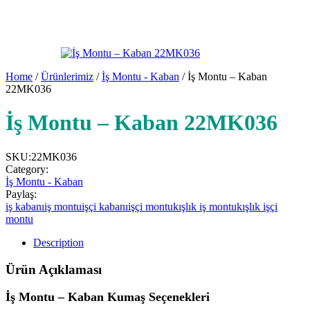
Home
/
Ürünlerimiz
/
İş Montu - Kaban
/ İş Montu – Kaban
22MK036
İş Montu – Kaban 22MK036
SKU:
22MK036
Category:
İş Montu - Kaban
Paylaş:
iş kabanı
iş montu
işçi kabanı
işçi montu
kışlık iş montu
kışlık işçi
montu
Description
Ürün Açıklaması
İş Montu – Kaban Kumaş Seçenekleri