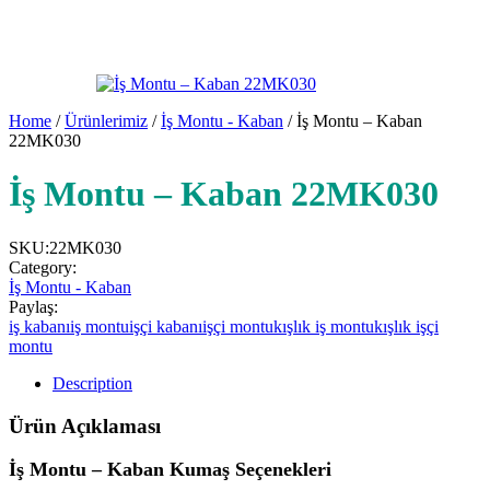
Home
/
Ürünlerimiz
/
İş Montu - Kaban
/ İş Montu – Kaban
22MK030
İş Montu – Kaban 22MK030
SKU:
22MK030
Category:
İş Montu - Kaban
Paylaş:
iş kabanı
iş montu
işçi kabanı
işçi montu
kışlık iş montu
kışlık işçi
montu
Description
Ürün Açıklaması
İş Montu – Kaban Kumaş Seçenekleri