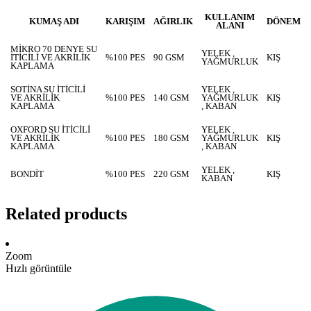
KULLANIM
KUMAŞ ADI
KARIŞIM
AĞIRLIK
DÖNEM
ALANI
MİKRO 70 DENYE SU
YELEK ,
İTİCİLİ VE AKRİLİK
%100 PES
90 GSM
KIŞ
YAĞMURLUK
KAPLAMA
SOTİNA SU İTİCİLİ
YELEK ,
VE AKRİLİK
%100 PES
140 GSM
YAĞMURLUK
KIŞ
KAPLAMA
, KABAN
OXFORD SU İTİCİLİ
YELEK ,
VE AKRİLİK
%100 PES
180 GSM
YAĞMURLUK
KIŞ
KAPLAMA
, KABAN
YELEK ,
BONDİT
%100 PES
220 GSM
KIŞ
KABAN
Related products
Zoom
Hızlı görüntüle