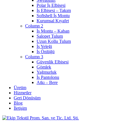
Sweatshirt
Polar İş Elbisesi
İş Elbisesi – Takım
Softshell İş Montu
Kurumsal Kıyafet
Column 2
İş Montu – Kaban
Salopet Tulum
Uzun Kollu Tulum
İş Yeleği
İş Önlüğü
Column 3
Güvenlik Elbisesi
Gömlek
Yağmurluk
İş Pantolonu
Atkı – Bere
Üretim
Hizmetler
Geri Dönüşüm
Blog
İletişim