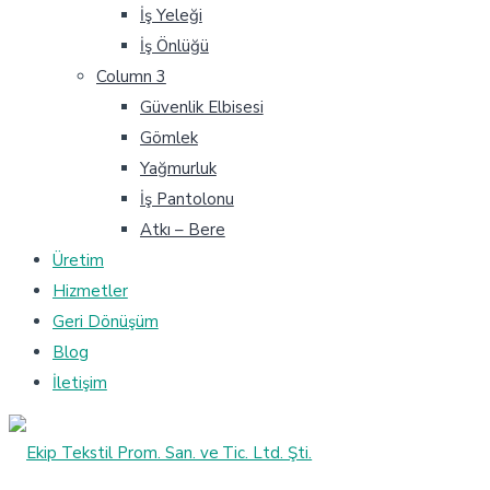
İş Yeleği
İş Önlüğü
Column 3
Güvenlik Elbisesi
Gömlek
Yağmurluk
İş Pantolonu
Atkı – Bere
Üretim
Hizmetler
Geri Dönüşüm
Blog
İletişim