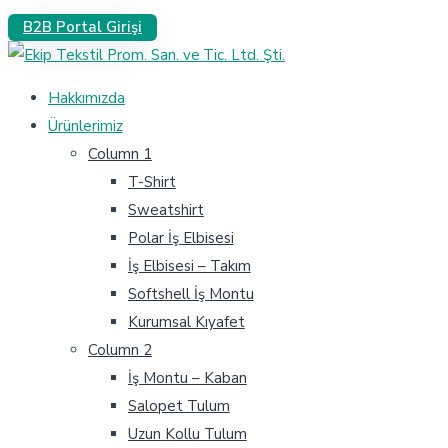
B2B Portal Girişi
Hakkımızda
Ürünlerimiz
Column 1
T-Shirt
Sweatshirt
Polar İş Elbisesi
İş Elbisesi – Takım
Softshell İş Montu
Kurumsal Kıyafet
Column 2
İş Montu – Kaban
Salopet Tulum
Uzun Kollu Tulum