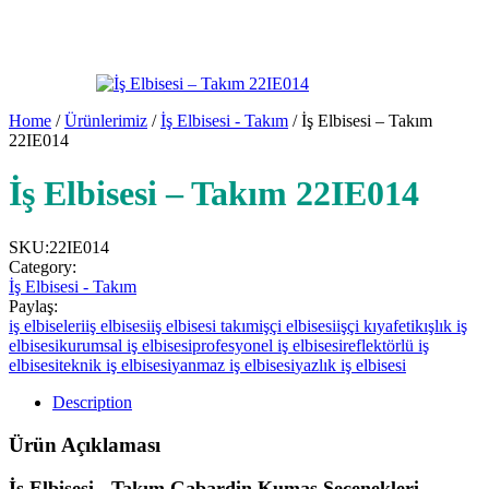
Home
/
Ürünlerimiz
/
İş Elbisesi - Takım
/ İş Elbisesi – Takım
22IE014
İş Elbisesi – Takım 22IE014
SKU:
22IE014
Category:
İş Elbisesi - Takım
Paylaş:
iş elbiseleri
iş elbisesi
iş elbisesi takım
işçi elbisesi
işçi kıyafeti
kışlık iş
elbisesi
kurumsal iş elbisesi
profesyonel iş elbisesi
reflektörlü iş
elbisesi
teknik iş elbisesi
yanmaz iş elbisesi
yazlık iş elbisesi
Description
Ürün Açıklaması
İş Elbisesi - Takım Gabardin Kumaş Seçenekleri