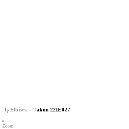
İş Elbisesi – Takım 22IE027
Zoom