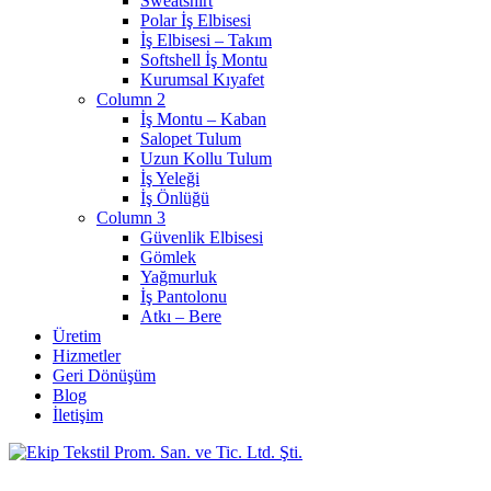
Sweatshirt
Polar İş Elbisesi
İş Elbisesi – Takım
Softshell İş Montu
Kurumsal Kıyafet
Column 2
İş Montu – Kaban
Salopet Tulum
Uzun Kollu Tulum
İş Yeleği
İş Önlüğü
Column 3
Güvenlik Elbisesi
Gömlek
Yağmurluk
İş Pantolonu
Atkı – Bere
Üretim
Hizmetler
Geri Dönüşüm
Blog
İletişim