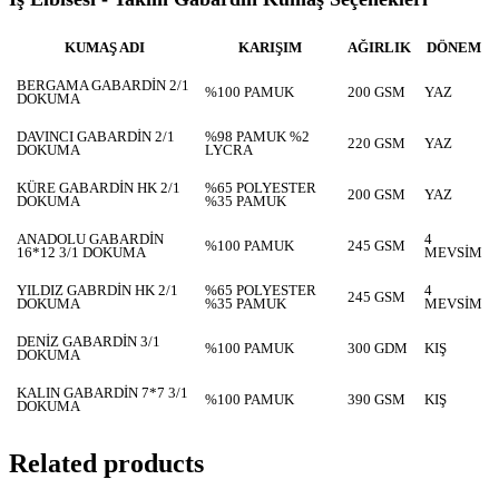
KUMAŞ ADI
KARIŞIM
AĞIRLIK
DÖNEM
BERGAMA GABARDİN 2/1
%100 PAMUK
200 GSM
YAZ
DOKUMA
DAVINCI GABARDİN 2/1
%98 PAMUK %2
220 GSM
YAZ
DOKUMA
LYCRA
KÜRE GABARDİN HK 2/1
%65 POLYESTER
200 GSM
YAZ
DOKUMA
%35 PAMUK
ANADOLU GABARDİN
4
%100 PAMUK
245 GSM
16*12 3/1 DOKUMA
MEVSİM
YILDIZ GABRDİN HK 2/1
%65 POLYESTER
4
245 GSM
DOKUMA
%35 PAMUK
MEVSİM
DENİZ GABARDİN 3/1
%100 PAMUK
300 GDM
KIŞ
DOKUMA
KALIN GABARDİN 7*7 3/1
%100 PAMUK
390 GSM
KIŞ
DOKUMA
Related products