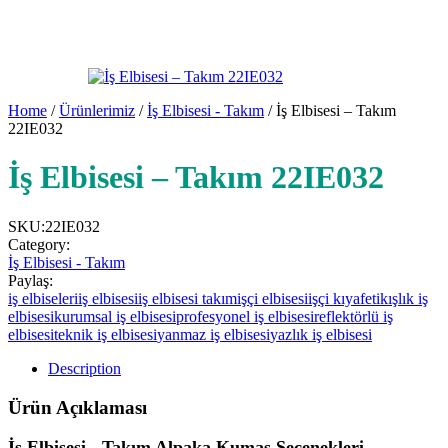
Home
/
Ürünlerimiz
/
İş Elbisesi - Takım
/ İş Elbisesi – Takım
22IE032
İş Elbisesi – Takım 22IE032
SKU:
22IE032
Category:
İş Elbisesi - Takım
Paylaş:
iş elbiseleri
iş elbisesi
iş elbisesi takım
işçi elbisesi
işçi kıyafeti
kışlık iş
elbisesi
kurumsal iş elbisesi
profesyonel iş elbisesi
reflektörlü iş
elbisesi
teknik iş elbisesi
yanmaz iş elbisesi
yazlık iş elbisesi
Description
Ürün Açıklaması
İş Elbisesi - Takım Alpaka Kumaş Seçenekleri