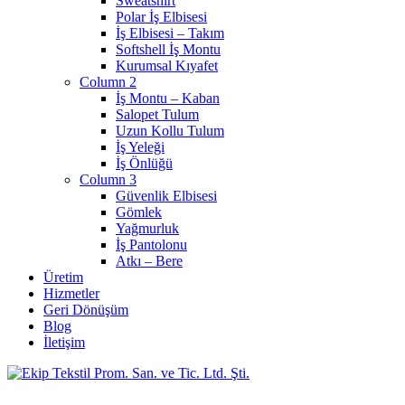
Sweatshirt
Polar İş Elbisesi
İş Elbisesi – Takım
Softshell İş Montu
Kurumsal Kıyafet
Column 2
İş Montu – Kaban
Salopet Tulum
Uzun Kollu Tulum
İş Yeleği
İş Önlüğü
Column 3
Güvenlik Elbisesi
Gömlek
Yağmurluk
İş Pantolonu
Atkı – Bere
Üretim
Hizmetler
Geri Dönüşüm
Blog
İletişim