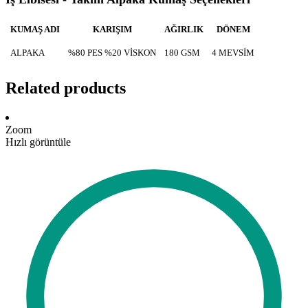
KUMAŞ ADI
KARIŞIM
AĞIRLIK
DÖNEM
ALPAKA
%80 PES %20 VİSKON
180 GSM
4 MEVSİM
Related products
Zoom
Hızlı görüntüle