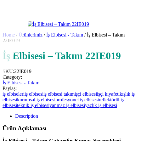
Home
/
Ürünlerimiz
/
İş Elbisesi - Takım
/ İş Elbisesi – Takım
22IE019
İş Elbisesi – Takım 22IE019
SKU:
22IE019
Category:
İş Elbisesi - Takım
Paylaş:
iş elbiseleri
iş elbisesi
iş elbisesi takım
işçi elbisesi
işçi kıyafeti
kışlık iş
elbisesi
kurumsal iş elbisesi
profesyonel iş elbisesi
reflektörlü iş
elbisesi
teknik iş elbisesi
yanmaz iş elbisesi
yazlık iş elbisesi
Description
Ürün Açıklaması
İş Elbisesi - Takım Gabardin Kumaş Seçenekleri