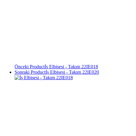
Önceki Product
İş Elbisesi - Takım 22IE018
Sonraki Product
İş Elbisesi - Takım 22IE020