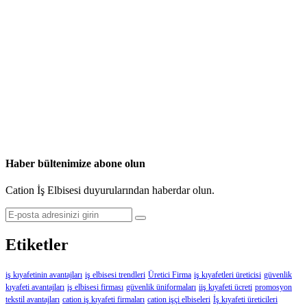
Haber bültenimize abone olun
Cation İş Elbisesi duyurularından haberdar olun.
Etiketler
iş kıyafetinin avantajları
iş elbisesi trendleri
Üretici Firma
iş kıyafetleri üreticisi
güvenlik
kıyafeti avantajları
iş elbisesi firması
güvenlik üniformaları
iiş kıyafeti ücreti
promosyon
tekstil avantajları
cation iş kıyafeti firmaları
cation işçi elbiseleri
İş kıyafeti üreticileri