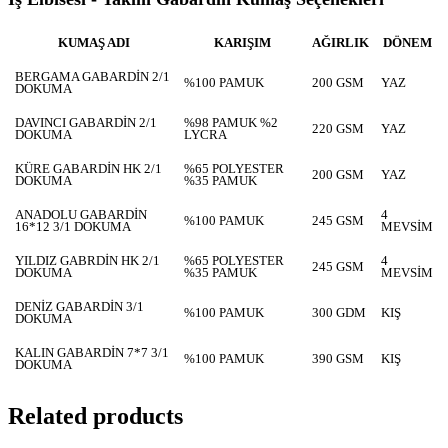
KUMAŞ ADI
KARIŞIM
AĞIRLIK
DÖNEM
BERGAMA GABARDİN 2/1
%100 PAMUK
200 GSM
YAZ
DOKUMA
DAVINCI GABARDİN 2/1
%98 PAMUK %2
220 GSM
YAZ
DOKUMA
LYCRA
KÜRE GABARDİN HK 2/1
%65 POLYESTER
200 GSM
YAZ
DOKUMA
%35 PAMUK
ANADOLU GABARDİN
4
%100 PAMUK
245 GSM
16*12 3/1 DOKUMA
MEVSİM
YILDIZ GABRDİN HK 2/1
%65 POLYESTER
4
245 GSM
DOKUMA
%35 PAMUK
MEVSİM
DENİZ GABARDİN 3/1
%100 PAMUK
300 GDM
KIŞ
DOKUMA
KALIN GABARDİN 7*7 3/1
%100 PAMUK
390 GSM
KIŞ
DOKUMA
Related products