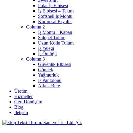
Sweatshirt
Polar İş Elbisesi
İş Elbisesi – Takım
Softshell İş Montu
Kurumsal Kıyafet
Column 2
İş Montu – Kaban
Salopet Tulum
Uzun Kollu Tulum
İş Yeleği
İş Önlüğü
Column 3
Güvenlik Elbisesi
Gömlek
Yağmurluk
İş Pantolonu
Atkı – Bere
Üretim
Hizmetler
Geri Dönüşüm
Blog
İletişim