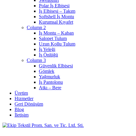
Sweatshirt
Polar İş Elbisesi
İş Elbisesi – Takım
Softshell İş Montu
Kurumsal Kıyafet
Column 2
İş Montu – Kaban
Salopet Tulum
Uzun Kollu Tulum
İş Yeleği
İş Önlüğü
Column 3
Güvenlik Elbisesi
Gömlek
Yağmurluk
İş Pantolonu
Atkı – Bere
Üretim
Hizmetler
Geri Dönüşüm
Blog
İletişim