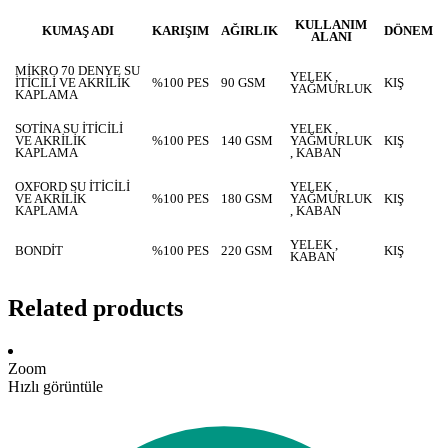
KULLANIM
KUMAŞ ADI
KARIŞIM
AĞIRLIK
DÖNEM
ALANI
MİKRO 70 DENYE SU
YELEK ,
İTİCİLİ VE AKRİLİK
%100 PES
90 GSM
KIŞ
YAĞMURLUK
KAPLAMA
SOTİNA SU İTİCİLİ
YELEK ,
VE AKRİLİK
%100 PES
140 GSM
YAĞMURLUK
KIŞ
KAPLAMA
, KABAN
OXFORD SU İTİCİLİ
YELEK ,
VE AKRİLİK
%100 PES
180 GSM
YAĞMURLUK
KIŞ
KAPLAMA
, KABAN
YELEK ,
BONDİT
%100 PES
220 GSM
KIŞ
KABAN
Related products
Zoom
Hızlı görüntüle