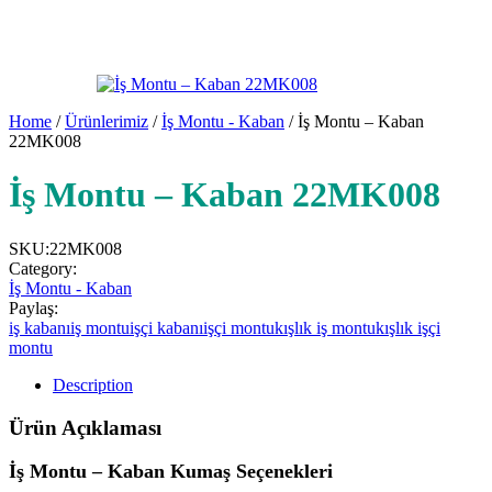
Home
/
Ürünlerimiz
/
İş Montu - Kaban
/ İş Montu – Kaban
22MK008
İş Montu – Kaban 22MK008
SKU:
22MK008
Category:
İş Montu - Kaban
Paylaş:
iş kabanı
iş montu
işçi kabanı
işçi montu
kışlık iş montu
kışlık işçi
montu
Description
Ürün Açıklaması
İş Montu – Kaban Kumaş Seçenekleri