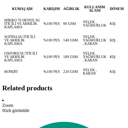
KULLANIM
KUMAŞ ADI
KARIŞIM
AĞIRLIK
DÖNEM
ALANI
MİKRO 70 DENYE SU
YELEK ,
İTİCİLİ VE AKRİLİK
%100 PES
90 GSM
KIŞ
YAĞMURLUK
KAPLAMA
SOTİNA SU İTİCİLİ
YELEK ,
VE AKRİLİK
%100 PES
140 GSM
YAĞMURLUK
KIŞ
KAPLAMA
, KABAN
OXFORD SU İTİCİLİ
YELEK ,
VE AKRİLİK
%100 PES
180 GSM
YAĞMURLUK
KIŞ
KAPLAMA
, KABAN
YELEK ,
BONDİT
%100 PES
220 GSM
KIŞ
KABAN
Related products
Zoom
Hızlı görüntüle