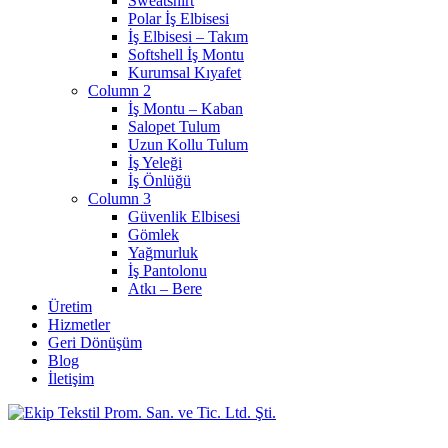
Sweatshirt
Polar İş Elbisesi
İş Elbisesi – Takım
Softshell İş Montu
Kurumsal Kıyafet
Column 2
İş Montu – Kaban
Salopet Tulum
Uzun Kollu Tulum
İş Yeleği
İş Önlüğü
Column 3
Güvenlik Elbisesi
Gömlek
Yağmurluk
İş Pantolonu
Atkı – Bere
Üretim
Hizmetler
Geri Dönüşüm
Blog
İletişim