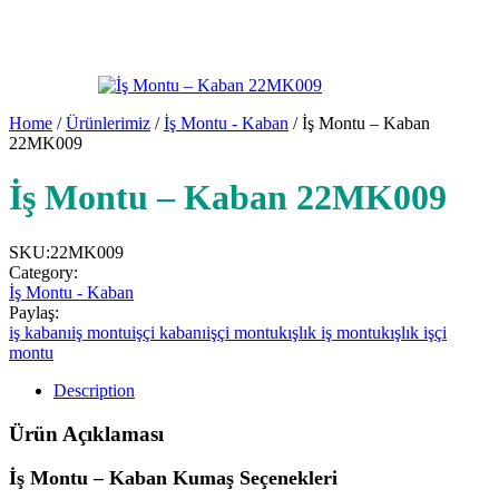
Home
/
Ürünlerimiz
/
İş Montu - Kaban
/ İş Montu – Kaban
22MK009
İş Montu – Kaban 22MK009
SKU:
22MK009
Category:
İş Montu - Kaban
Paylaş:
iş kabanı
iş montu
işçi kabanı
işçi montu
kışlık iş montu
kışlık işçi
montu
Description
Ürün Açıklaması
İş Montu – Kaban Kumaş Seçenekleri